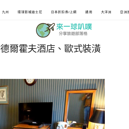
九州
環球影城迪士尼
日本折扣券/上網
通用
大洋洲
亞洲
埃德爾霍夫酒店、歐式裝潢