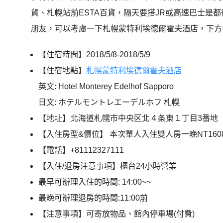
貨、札幌站前ESTA百貨，隔天要搭JR或高速巴士是
朋友，可以考慮一下札幌蒙特利埃德爾霍夫酒店，下方
【住宿時間】2018/5/8-2018/5/9
【住宿地點】
札幌蒙特利埃德爾霍夫酒店
英文: Hotel Monterey Edelhof Sapporo
日文: ホテルモントレエーデルホフ 札幌
【地址】北海道札幌市中央区北４条東１丁目3番地
【入住房型&價位】 本次單人入住雙人房一晚NT16
【電話】+81112327111
【入住/退房注意事項】櫃台24小時營業
最早可辦理入住的時間: 14:00~~
最晚可辦理退房的時間:11:00前
【注意事項】可寄放物品、館內停車場(付費)