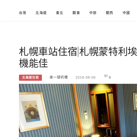
Skip
台灣
北海道
東北
關東
中部
關西
中國
to
content
札幌車站住宿|札幌蒙特利
來一球叭噗
分享日本自助部落格
機能佳
來一球叭噗
2018-08-06
0
北海道住宿