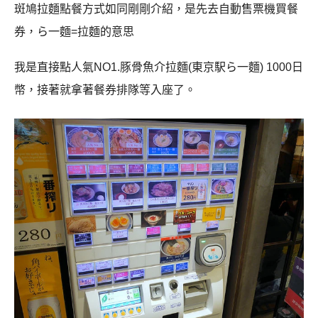
斑鳩拉麵點餐方式如同剛剛介紹，是先去自動售票機買餐
券，ら一麵=拉麵的意思
我是直接點人氣NO1.豚骨魚介拉麵(東京駅ら一麵) 1000日
幣，接著就拿著餐券排隊等入座了。