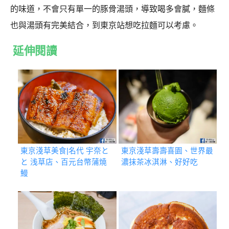
的味道，不會只有單一的豚骨湯頭，導致喝多會膩，麵條
也與湯頭有完美結合，到東京站想吃拉麵可以考慮。
延伸閱讀
東京淺草美食|名代 宇奈と
東京淺草壽壽喜園、世界最
と 浅草店、百元台幣蒲燒
濃抹茶冰淇淋、好好吃
鰻