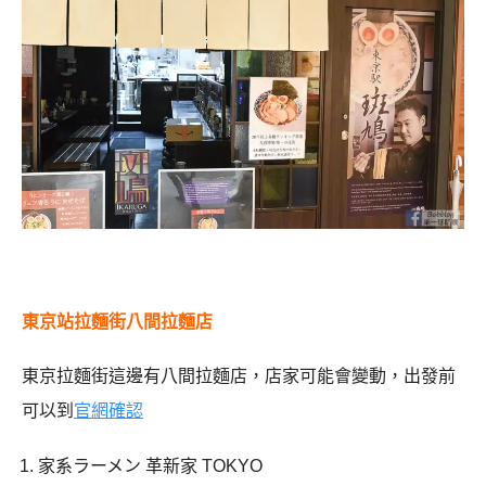
東京站拉麵街八間拉麵店
東京拉麵街這邊有八間拉麵店，店家可能會變動，出發前
可以到
官網確認
家系ラーメン 革新家 TOKYO