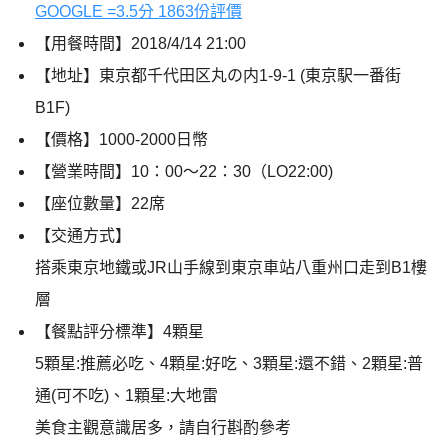
GOOGLE =3.5
分 1863份評價
【用餐時間】
2018/4/14 21:00
【地址】東京都千代田区丸の内
1-9-1 (
東京駅一番街
B1F)
【價格】
1000-2000
日幣
【營業時間】10：00～22：30（LO22:00)
【座位數量】22席
【交通方式】
搭乘東京地鐵或JR山手線到東京車站八重州口走到B1樓
層
【餐點評分標準】4顆星
5顆星:推薦必吃、4顆星:好吃、3顆星:還不錯、2顆星:普
通(可不吃)、1顆星:大地雷
美食主觀意識居多，請自行斟酌參考