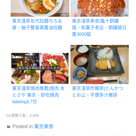
東京淺草名代拉麵与ろゐ
東京淺草美食|龜十銅鑼
屋、柚子雙蛋黃醬油拉麵
燒、和菓子老店、銅鑼燒日
賣3000個
東京淺草燒肉推薦|焼肉 本
東京淺草炸豬排|とんかつ
とさや 東京、好吃燒肉
とお山、平價多汁豬排
tabelog3.7分
GA瀏覽人氣：3,909
Posted in
東京美食