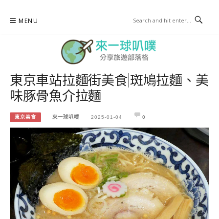
Skip
MENU
to
content
東京車站拉麵街美食|斑鳩拉麵、美
來一球叭噗
味豚骨魚介拉麵
分享日本自助部落格
東京美食
來一球叭噗
2025-01-04
0