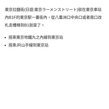
東京拉麵街
(
日語
:
東京ラーメンストリート
)
就在東京車站
內
B1F
的東京駅一番街內，從八重洲口中央口或者南口改
札走樓梯到
B1
就是了。
搭乘東京地鐵丸之內線到東京站
搭乘JR山手線到東京站