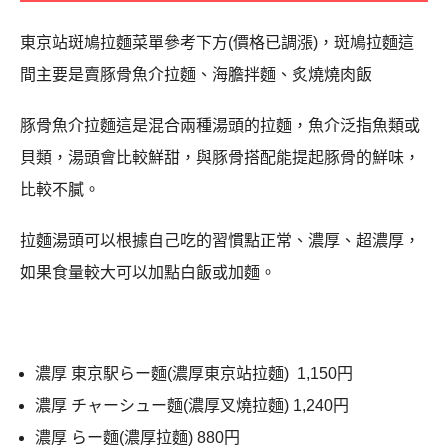
東京站斑鳩拉麵菜單參考下方(價格已調漲)，斑鳩拉麵這
間主要是賣豚骨魚介拉麵、海膽拌麵、炙燒燒肉飯
豚骨魚介拉麵這是混合兩種湯頭的拉麵，魚介泛指魚類或
貝類，湯頭會比較鮮甜，與豚骨搭配能提起豚骨的鮮味，
比較不膩。
拉麵湯頭可以根據自己吃的習慣點正常、濃厚、超濃厚，
如果食量較大可以加點白飯或加麵。
濃厚 東京駅らー麵(濃厚東京站拉麵) 1,150円
濃厚 チャーシュー麵(濃厚叉燒拉麵) 1,240円
濃厚 らー麵(濃厚拉麵) 880円