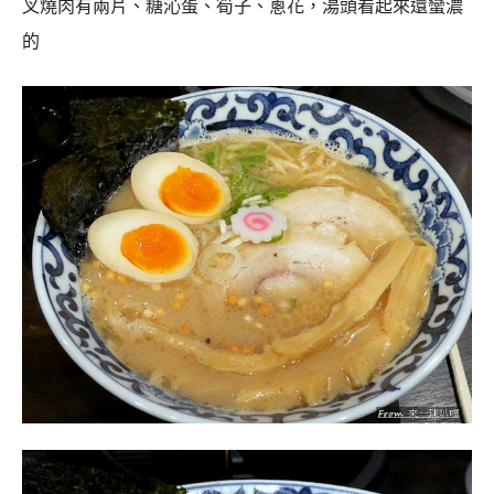
叉燒肉有兩片、糖沁蛋、筍子、蔥花，湯頭看起來還蠻濃
的