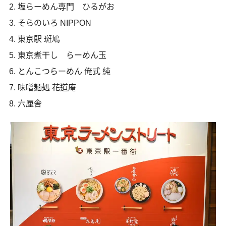
塩らーめん専門 ひるがお
そらのいろ NIPPON
東京駅 斑鳩
東京煮干し らーめん玉
とんこつらーめん 俺式 純
味噌麺処 花道庵
六厘舎