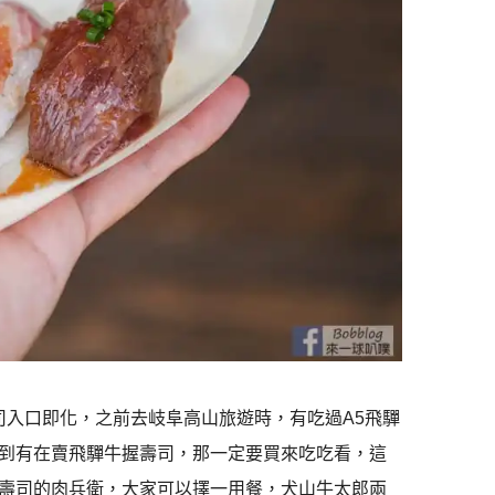
司入口即化，之前去岐阜高山旅遊時，有吃過A5飛驒
到有在賣飛驒牛握壽司，那一定要買來吃吃看，這
壽司的肉兵衛，大家可以擇一用餐，犬山牛太郎兩