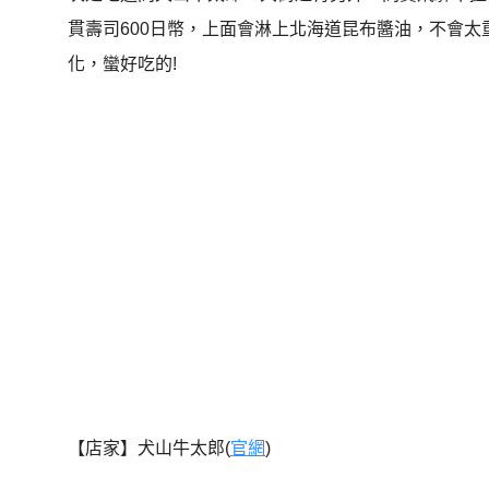
貫壽司600日幣，上面會淋上北海道昆布醬油，不會
化，蠻好吃的!
【店家】犬山牛太郎(
官網
)