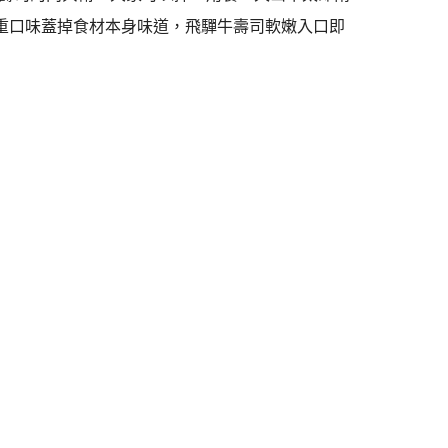
太重口味蓋掉食材本身味道，飛驒牛壽司軟嫩入口即