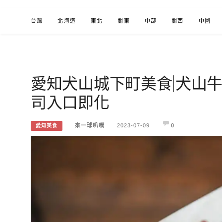
Skip
台灣
北海道
東北
關東
中部
關西
中國
to
content
愛知犬山城下町美食|犬山牛
來一球叭噗
分享日本自助部落格
司入口即化
來一球叭噗
2023-07-09
0
愛知美食