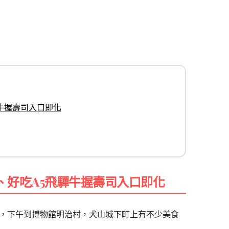
牛握壽司入口即化
、好吃A5飛驒牛握壽司入口即化
，下午到博物館明治村，犬山城下町上有不少美食