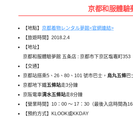
京都和服體驗
【地點】
京都着物レンタル夢館<官網連結>
【旅遊時間】2018.2.4
【地址】
京都和服體驗夢館 五条店 : 京都市下京区塩竈町353
【交通】
京都站搭乘5、26、80、101 號市巴士，
烏丸五條
巴
京都地下鐵
五條站
走3分鐘
京阪電車
清水五條站
走8分鐘
【營業時間】10：00 ～ 17：30（最後入店時間為16:00
【預約方式】KLOOK或KKDAY