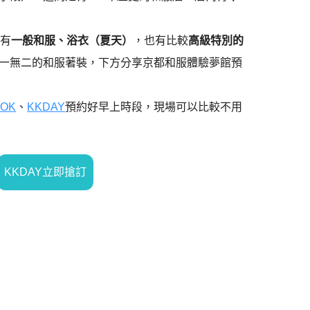
，有
一般和服、
浴衣（夏天）
，也有比較
高級特別的
一無二的和服著裝，下方分享京都和服體驗夢館預
OOK
、
KKDAY
預約好早上時段，現場可以比較不用
KKDAY立即搶訂