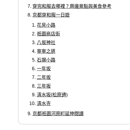
穿完和服去哪裡？周邊景點與美食參考
京都穿和服一日遊
花見小路
祇園商店街
八坂神社
寧寧之道
石塀小路
一年坂
二年坂
三年坂
清水坂(松原通)
清水寺
京都祇園河原町延伸閱讀