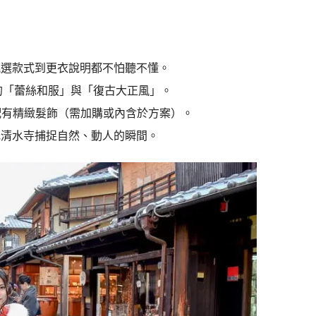
挑選款式到更衣說明都不怕聽不懂。
紅的「蕾絲和服」與「復古大正風」。
並配有精緻髮飾（需加購或內含於方案）。
或清水寺捕捉自然、動人的瞬間。