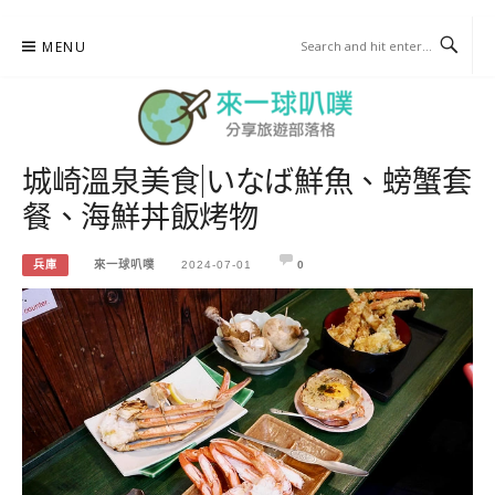
Skip
MENU
to
content
城崎溫泉美食|いなば鮮魚、螃蟹套
來一球叭噗
餐、海鮮丼飯烤物
分享日本自助部落格
兵庫
來一球叭噗
2024-07-01
0