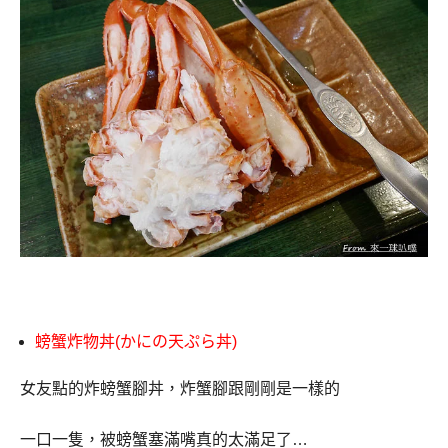
螃蟹炸物丼
(
かにの天ぷら丼)
女友點的炸螃蟹腳丼，炸蟹腳跟剛剛是一樣的
一口一隻，被螃蟹塞滿嘴真的太滿足了
…