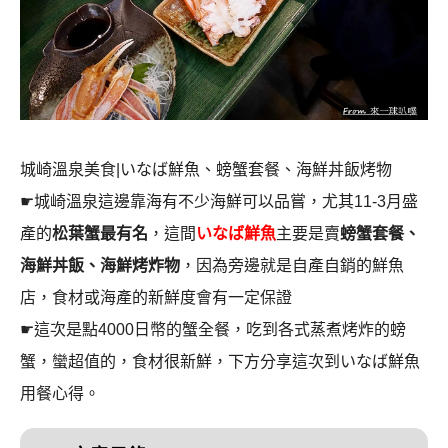
城崎溫泉美食|いなば鮮魚、螃蟹套餐、海鮮丼飯烤物
☛城崎溫泉這邊靠海有不少海鮮可以品嘗，尤其11-3月盛
產的
松葉蟹最有名
，這間
いなば鮮魚
主要是賣
螃蟹套餐、
海鮮丼飯、海鮮烤炸物
，因為旁邊就是自產自銷的鮮魚
店，食材或海產的新鮮度會有一定保證
☛這次是點
4000
日幣的蟹全餐，吃到各式蒸煮烤炸的螃
蟹，蠻超值的，食材很新鮮，下方分享這次到いなば鮮魚
用餐心得。