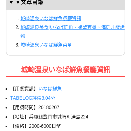
▼文章目錄
城崎溫泉いなば鮮魚餐廳資訊
城崎溫泉美食|いなば鮮魚、螃蟹套餐、海鮮丼飯烤
物
城崎溫泉いなば鮮魚菜單
城崎溫泉いなば鮮魚餐廳資訊
【用餐資訊】
いなば鮮魚
TABELOG
評價
3.04
分
【用餐時間】
20180207
【地址】兵庫縣豐岡市城崎町湯島224
【價格】2000-6000日幣