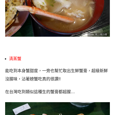
清蒸蟹
能吃到本身蟹甜度，一旁也幫忙取出生鮮蟹膏，超級新鮮
沒腥味，沾著螃蟹吃真的很讚
!!
在台灣吃到類似這種生的蟹膏都超腥
…