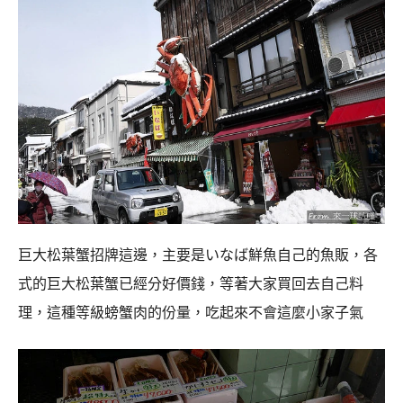
巨大松葉蟹招牌這邊，主要是いなば鮮魚自己的魚販，各
式的巨大松葉蟹已經分好價錢，等著大家買回去自己料
理，這種等級螃蟹肉的份量，吃起來不會這麼小家子氣