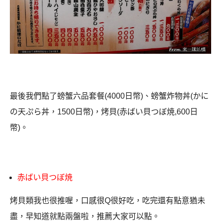
最後我們點了螃蟹六品套餐
(4000
日幣
)
、螃蟹炸物丼
(
かに
の天ぷら丼，
1500
日幣
)
，烤貝(赤ばい貝つぼ焼,
600
日
幣
)
。
赤ばい貝つぼ焼
烤貝類我也很推喔，口感很
Q
很好吃，吃完還有點意猶未
盡，早知道就點兩盤啦，推薦大家可以點。