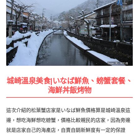
城崎溫泉美食|いなば鮮魚、螃蟹套餐、
海鮮丼飯烤物
這次介紹的松葉蟹店家是いなば鮮魚價格算是城崎溫泉這
邊，想吃海鮮想吃螃蟹，價格比較親民的店家，因為旁邊
就是店家自己的海產店，自賣自銷新鮮度有一定的保證