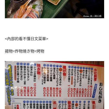
<
內部的看不懂日文菜單
>
揚物
=
炸物燒き物
=
烤物