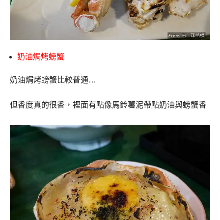
奶油焗烤螃蟹
奶油焗烤螃蟹比較普通
…
但香度真的很香，裡面有點像馬鈴薯泥帶點奶油與螃蟹香