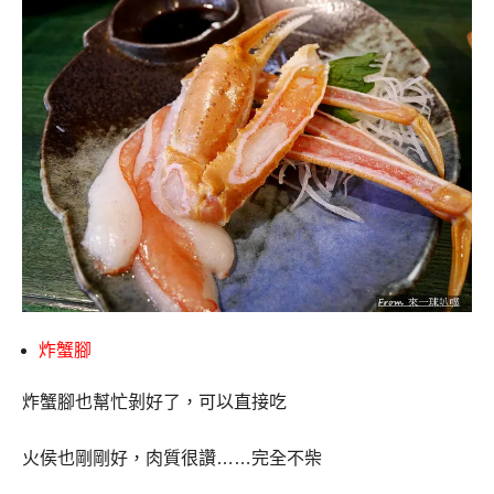
炸蟹腳
炸蟹腳也幫忙剝好了，可以直接吃
火侯也剛剛好，肉質很讚
……
完全不柴