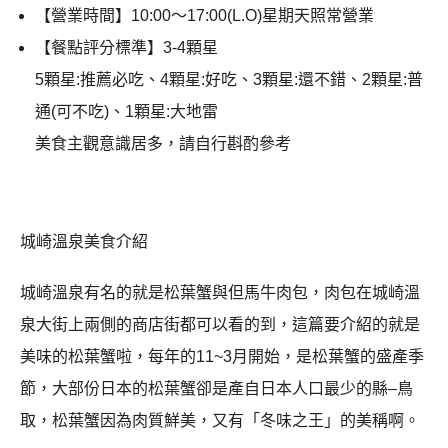
【營業時間】
10:00
～
17:00(L.O)
星期天照常營業
【餐點評分標準】3-4顆星
5顆星:推薦必吃、4顆星:好吃、3顆星:還不錯、2顆星:普
通(可不吃)、1顆星:大地雷
美食主觀意識居多，請自行斟酌參考
城崎溫泉美食介紹
城崎溫泉有名的就是松葉蟹與但馬牛肉包，肉包在城崎溫
泉大街上兩側的商店街都可以看的到，這篇要介紹的就是
美味的松葉蟹啦，每年的
11~3
月開始，是松葉蟹的盛產季
節，大部份日本的松葉蟹卻是產自日本人口最少的縣
–
鳥
取，松葉蟹因為肉質鮮美，又有「冬味之王」的美稱啊。