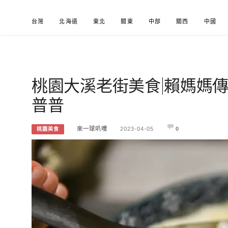
Skip
台灣
北海道
東北
關東
中部
關西
中國
to
content
桃園大溪老街美食|賴媽媽
來一球叭噗
分享日本自助部落格
普普
來一球叭噗
2023-04-05
0
桃園美食