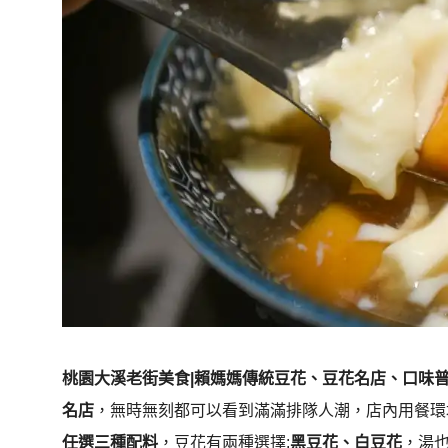
桃園大溪老街美食|賴媽媽傳統豆花、豆花名店、口味
名店
，無時無刻都可以看到滿滿排隊人潮，店內用餐環
任選三種配料
，豆花有兩種選擇:
黑豆花、白豆花
，湯