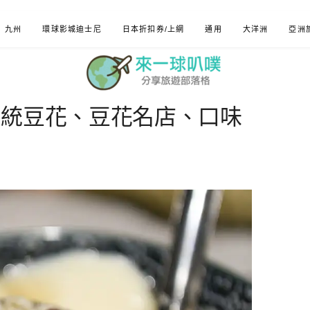
九州
環球影城迪士尼
日本折扣券/上網
通用
大洋洲
亞洲
傳統豆花、豆花名店、口味