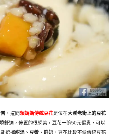
普普
，這間
賴媽媽傳統豆花
是位在
大溪老街上的豆花
境舒適，佈置的很網美，豆花一碗50元偏貴，可以
也能選擇
甜湯、豆漿、鮮奶
，豆花比較不像傳統豆花