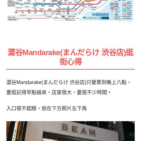
澀谷Mandarake(まんだらけ 渋谷店)逛
街心得
澀谷Mandarake(まんだらけ 渋谷店)只營業到晚上八點，
要逛記得早點過來，店家很大，要晃不少時間。
入口很不起眼，就在下方照片左下角