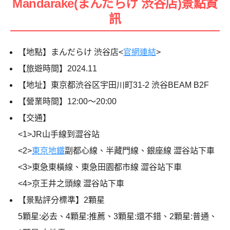
Mandarake(まんだらけ 渋谷店)景點資
訊
【地點】まんだらけ 渋谷店<
官網連結
>
【旅遊時間】
2024.11
【地址】東京都渋谷区宇田川町31-2 渋谷BEAM B2F
【營業時間】12:00～20:00
【交通】
<1>JR山手線到澀谷站
<2>
東京地鐵
副都心線、半藏門線、銀座線 澀谷站下車
<3>東急東橫線、東急田園都市線 澀谷站下車
<4>京王井之頭線 澀谷站下車
【景點評分標準】2顆星
5顆星:必去、4顆星:推薦、3顆星:還不錯、2顆星:普通、