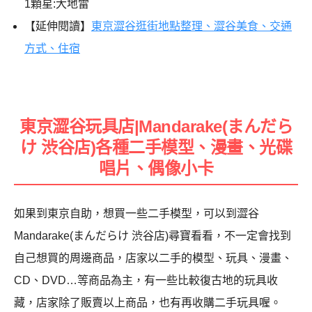
1顆星:大地雷
【延伸閱讀】
東京澀谷逛街地點整理、澀谷美食、交通
方式、住宿
東京澀谷玩具店|Mandarake(まんだら
け 渋谷店)各種二手模型、漫畫、光碟
唱片、偶像小卡
如果到東京自助，想買一些二手模型，可以到澀谷
Mandarake(まんだらけ 渋谷店)尋寶看看，不一定會找到
自己想買的周邊商品，店家以二手的模型、玩具、漫畫、
CD、DVD…等商品為主，有一些比較復古地的玩具收
藏，店家除了販賣以上商品，也有再收購二手玩具喔。