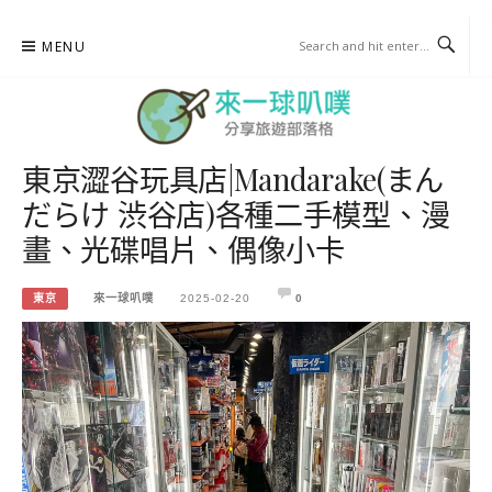
Skip
MENU
to
content
東京澀谷玩具店|Mandarake(まん
來一球叭噗
だらけ 渋谷店)各種二手模型、漫
分享日本自助部落格
畫、光碟唱片、偶像小卡
東京
來一球叭噗
2025-02-20
0