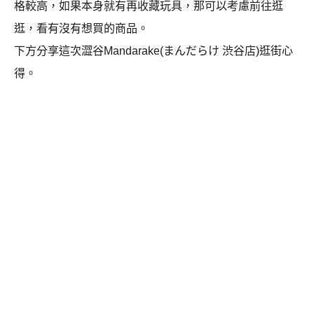
格較高，如果本身就有再收藏玩具，那可以考慮前往逛
逛，看有沒有想買的商品。
下方分享這次澀谷Mandarake(まんだらけ 渋谷店)逛街心
得。