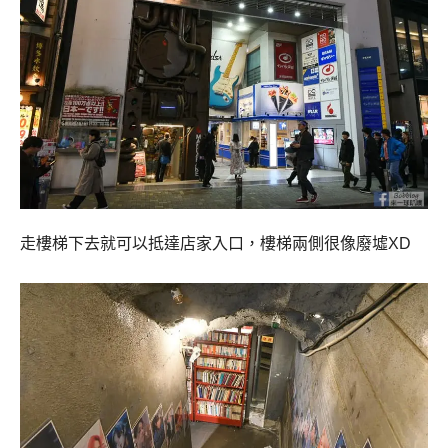
走樓梯下去就可以抵達店家入口，樓梯兩側很像廢墟XD