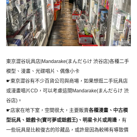
東京澀谷玩具店|Mandarake(まんだらけ 渋谷店)各種二手
模型、漫畫、光碟唱片、偶像小卡
☛東京澀谷有不少百貨公司與商場，如果想逛二手玩具店
或漫畫唱片CD，可以考慮這間Mandarake(まんだらけ 渋
谷店)。
☛店家在地下室，空間很大，主要販賣
各種漫畫、中古模
型玩具、遊戲卡(寶可夢或遊戲王)、明星卡片或周邊
，有
一些玩具是比較復古的珍藏品，或許是因為較稀有導致價