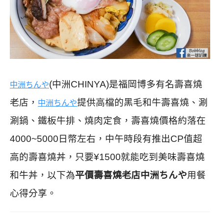
(中洲CHINYA)是福岡博多有名壽喜燒
中洲ちんや
老店，
提供高檔的黑毛和牛壽喜燒、涮
中洲ちんや
涮鍋、鐵板牛排、燒肉定食，壽喜燒價格約落在
4000~5000日幣左右，中午時段有推出CP值超
高的壽喜燒丼，只要¥1500就能吃到美味壽喜燒
和牛丼，以下為
平價壽喜燒老店中洲ちんや
用餐
心得分享。