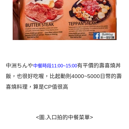
中洲ちんや
有平價的壽喜燒丼
中餐時段11:00~15:00
飯，也很好吃喔，比起動則4000~5000日幣的壽
喜燒料理，算是CP值很高
<圖.入口拍的中餐菜單>