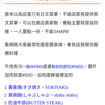
原本以為店家只有日文菜單，不過店家有提供英
文菜單，可以在跟店員索取，餐點主要就是這四
樣，一人要點一份，不能SHARE
看網路大家最常吃還是壽喜燒，會有店員幫你服
務料理
牛肉有分
或者
，額外
一般(¥4300)
較好的部位(¥5400)
加肉就是¥500，加肉還算蠻便宜的
壽喜燒(すき焼き，SUKIYAKI)
涮涮鍋(しゃぶしゃぶ，shabu shabu)
奶油牛排(BUTTER STEAK)