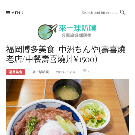
Skip
MENU
to
content
福岡博多美食-中洲ちんや(壽喜燒
來一球叭噗
老店/中餐壽喜燒丼¥1500)
分享日本自助部落格
福岡美食
來一球叭噗
2019-03-16
0