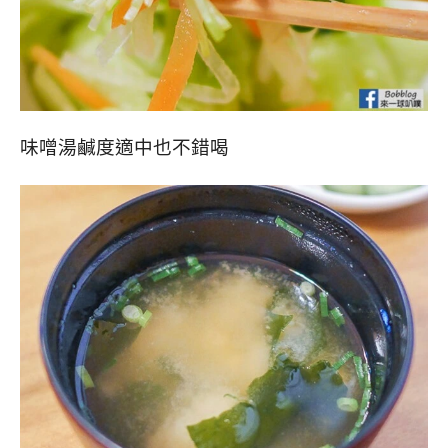
味噌湯鹹度適中也不錯喝