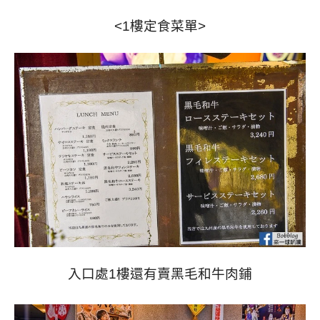
<1樓定食菜單>
入口處1樓還有賣黑毛和牛肉鋪