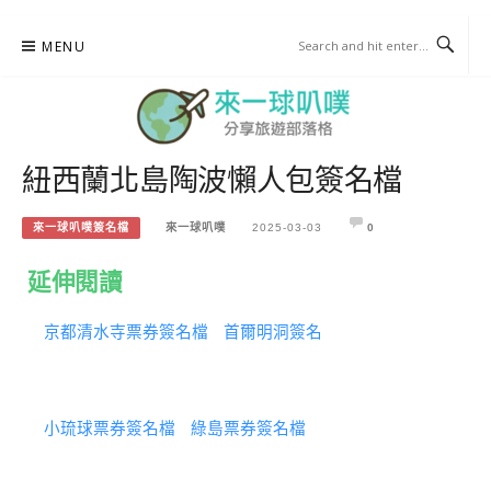
Skip
MENU
to
content
紐西蘭北島陶波懶人包簽名檔
來一球叭噗
分享日本自助部落格
來一球叭噗簽名檔
來一球叭噗
2025-03-03
0
延伸閱讀
京都清水寺票券簽名檔
首爾明洞簽名
小琉球票券簽名檔
綠島票券簽名檔