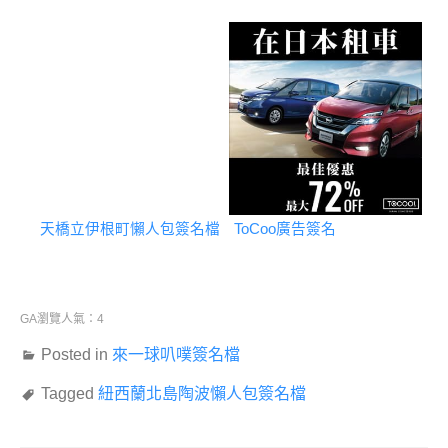
天橋立伊根町懶人包簽名檔
ToCoo廣告簽名
GA瀏覽人氣：4
Posted in
來一球叭噗簽名檔
Tagged
紐西蘭北島陶波懶人包簽名檔