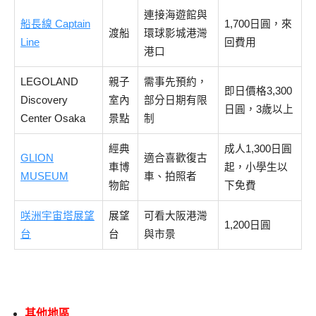
連接海遊館與
船長線 Captain
1,700日圓，來
渡船
環球影城港灣
Line
回費用
港口
LEGOLAND
親子
需事先預約，
即日價格3,300
Discovery
室內
部分日期有限
日圓，3歲以上
Center Osaka
景點
制
經典
成人1,300日圓
GLION
適合喜歡復古
車博
起，小學生以
MUSEUM
車、拍照者
物館
下免費
咲洲宇宙塔展望
展望
可看大阪港灣
1,200日圓
台
台
與市景
其他地區