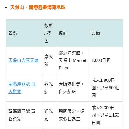
天保山・南港週邊海灣地區
類型
景點
/ 特
備註
票價
色
鄰近海遊館、
摩天
天保山大摩天輪
天保山 Market
1,000日圓
輪
Place
成人1,800日
聖瑪麗亞號 白
觀光
大阪港出發，
圓、兒童900日
天遊覽
船
白天航班
圓
成人2,300日
聖瑪麗亞號 黃
觀光
期間限定，週
圓、兒童1,150
昏遊覽
船
末假日為主
日圓