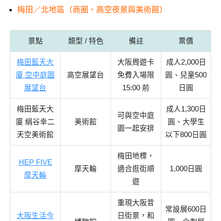
梅田／北地區（商圈、高空夜景與美術館）
景點
類型 / 特色
備註
票價
梅田藍天大
大阪周遊卡
成人2,000日
廈 空中庭園
高空展望台
免費入場限
圓、兒童500
展望台
15:00 前
日圓
梅田藍天大
成人1,300日
可與空中庭
廈 絹谷幸二
美術館
圓、大學生
園一起安排
天空美術館
以下800日圓
梅田地標，
HEP FIVE
摩天輪
適合逛街順
1,000日圓
摩天輪
遊
重現大阪昔
常設展600日
大阪生活今
日街景，和