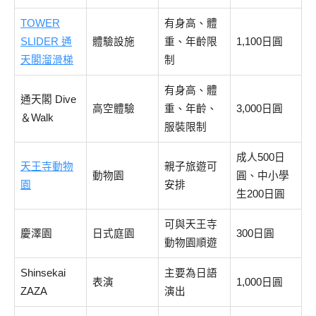
TOWER
有身高、體
SLIDER 通
體驗設施
重、年齡限
1,100日圓
天閣溜滑梯
制
有身高、體
通天閣 Dive
高空體驗
重、年齡、
3,000日圓
＆Walk
服裝限制
成人500日
天王寺動物
親子旅遊可
動物園
圓、中小學
園
安排
生200日圓
可與天王寺
慶澤園
日式庭園
300日圓
動物園順遊
Shinsekai
主要為日語
表演
1,000日圓
ZAZA
演出