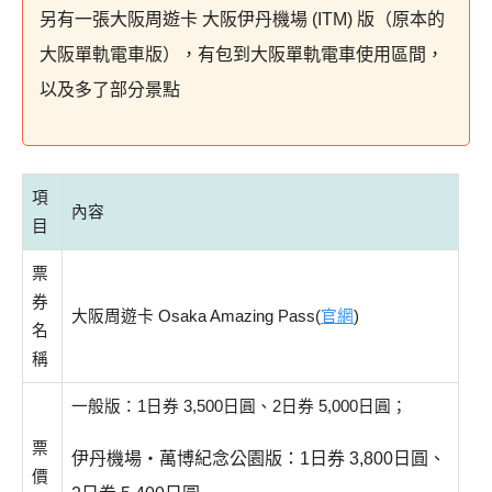
另有一張大阪周遊卡 大阪伊丹機場 (ITM) 版（原本的
大阪單軌電車版），有包到大阪單軌電車使用區間，
以及多了部分景點
項
內容
目
票
券
大阪周遊卡 Osaka Amazing Pass
(
官網
)
名
稱
一般版：1日券 3,500日圓、2日券 5,000日圓；
票
伊丹機場・萬博紀念公園版：1日券 3,800日圓、
價