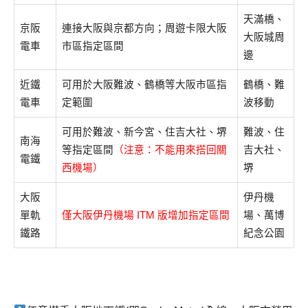
天滿橋、
京阪
連接大阪與京都方向；周遊卡限大阪
大阪城周
電車
市區指定區間
邊
近鐵
可用於大阪難波、鶴橋等大阪市區指
鶴橋、難
電車
定範圍
波移動
可用於難波、新今宮、住吉大社、堺
難波、住
南海
等指定區間
（注意：不能用來搭回關
吉大社、
電鐵
西機場）
堺
大阪
伊丹機
單軌
僅大阪伊丹機場 ITM 版增加指定區間
場、萬博
鐵路
紀念公園