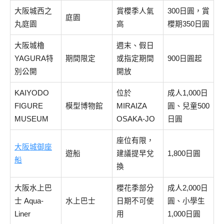
大阪城西之
賞櫻季人氣
300日圓，賞
庭園
丸庭園
高
櫻期350日圓
大阪城櫓
週末、假日
YAGURA特
期間限定
或指定期間
900日圓起
別公開
開放
KAIYODO
位於
成人1,000日
FIGURE
模型博物館
MIRAIZA
圓、兒童500
MUSEUM
OSAKA-JO
日圓
座位有限，
大阪城御座
遊船
建議提早兌
1,800日圓
船
換
大阪水上巴
櫻花季部分
成人2,000日
士 Aqua-
水上巴士
日期不可使
圓、小學生
Liner
用
1,000日圓