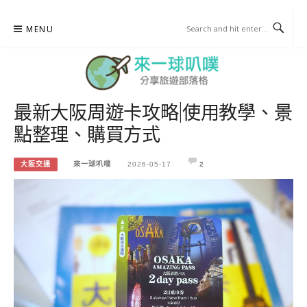
Skip
MENU
to
content
最新大阪周遊卡攻略|使用教學、景
來一球叭噗
點整理、購買方式
分享日本自助部落格
大阪交通
來一球叭噗
2026-05-17
2