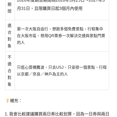
2026年度銷售期間為2026年3月25日～2027年3
期
月31日，且限購買日起3個月內使用
間
適
第一次大阪自由行、想跑多個免費景點、行程集中
合
在大阪市區、想用QR票券一次解決交通與景點門票
對
的人
象
不
適
只逛心齋橋難波、只去USJ、只安排一個景點、行程
合
以京都／奈良／神戶為主的人
對
象
補充：
我會比較建議購買兩日券比較划算，因為一日券與兩日