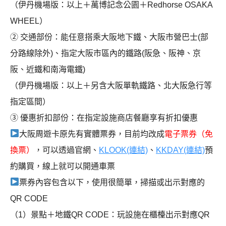
（伊丹機場版：以上＋萬博記念公園＋Redhorse OSAKA
WHEEL）
② 交通部份：能任意搭乘大阪地下鐵、大阪市營巴士(部
分路線除外)、指定大阪市區內的鐵路(阪急、阪神、京
阪、近鐵和南海電鐵)
（伊丹機場版：以上＋另含大阪單軌鐵路、北大阪急行等
指定區間）
③ 優惠折扣部份：在指定設施商店餐廳享有折扣優惠
大阪周遊卡原先有實體票券，目前均改成
電子票券（免
換票）
，可以透過官網、
KLOOK(連結)
、
KKDAY(連結)
預
約購買，線上就可以開通車票
票券內容包含以下，使用很簡單，掃描或出示對應的
QR CODE
（1）景點＋地鐵QR CODE：玩設施在櫃檯出示對應QR