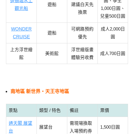
道頓堀水上
圓、學生
遊船
建議白天先
觀光船
1,000日圓、
換票
兒童500日圓
WONDER
可網路預約
成人2,000日
遊船
CRUISE
優先
圓
上方浮世繪
浮世繪版畫
美術館
成人700日圓
館
體驗另收費
南地區 新世界・天王寺地區
景點
類型 / 特色
備註
票價
通天閣 展望
需現場換取
展望台
1,500日圓
台
入場預約券