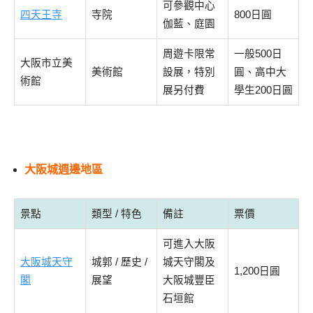
可參觀中心
四天王寺
寺院
800日圓
伽藍、庭園
周遊卡限常
一般500日
大阪市立美
美術館
設展，特別
圓、高中大
術館
展另付費
學生200日圓
大阪城週邊地區
景點
類型 / 特色
備註
票價
可進入大阪
大阪城天守
城郭 / 歷史 /
城天守閣及
1,200日圓
閣
展望
大阪城豐臣
石垣館