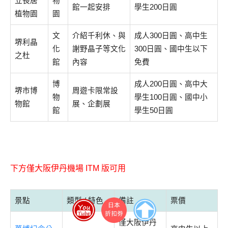
立長居
物
館一起安排
學生200日圓
植物園
園
文
介紹千利休、與
成人300日圓、高中生
堺利晶
化
謝野晶子等文化
300日圓、國中生以下
之杜
館
內容
免費
博
成人200日圓、高中大
堺市博
周遊卡限常設
物
學生100日圓、國中小
物館
展、企劃展
館
學生50日圓
下方僅大阪伊丹機場 ITM 版可用
景點
類型 / 特色
備註
票價
僅大阪伊丹