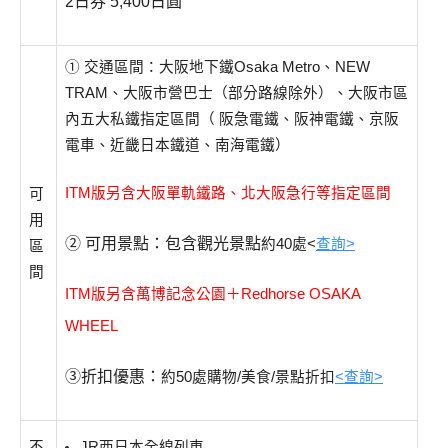
2日券 5,400日圓
① 交通區間：
大阪地下鐵
Osaka Metro
、NEW
TRAM、大阪市營巴士（部分路線除外）
、大阪市區
內五大私鐵指定區間
（ 阪急電鐵、阪神電鐵、京阪
電車、近畿日本鐵道、南海電鐵）
ITM版另含大阪單軌鐵路、北大阪急行等指定區間
可
用
② 可用景點：包含觀光景點
約40處<
查詢>
區
間
ITM版另含
萬博記念公園＋Redhorse OSAKA
WHEEL
③折扣優惠：
約50處購物/美食/景點折扣
<查詢>
不
JR西日本全線列車