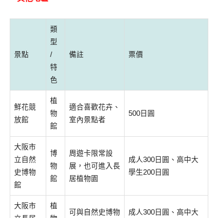
類
型
景點
/
備註
票價
特
色
植
鮮花競
適合喜歡花卉、
物
500日圓
放館
室內景點者
館
大阪市
博
周遊卡限常設
立自然
成人300日圓、高中大
物
展，也可進入長
史博物
學生200日圓
館
居植物園
館
大阪市
植
可與自然史博物
成人300日圓、高中大