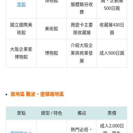
博物館
圓、企劃展
昔館
服體驗另收
500日圓
費
國立國際美
周遊卡主要
收藏展430日
美術館
術館
限收藏展
圓
介紹大阪企
大阪企業家
博物館
業與商業發
成人500日圓
博物館
展
南地區 難波・道頓堀地區
景點
類型 / 特色
備註
票價
成人2,000日
熱門必搭，