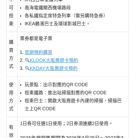
可
南海電鐵關西機場路段
搭
各私鐵指定席特急列車（需另購特急券）
乘
IKEA鶴濱巴士及環球影城巴士。
票券都是電子票
購
買
官網預約購買
方
KLOOK大阪周遊卡預約
式
KKDAY大阪周遊卡預約
使
玩景點：出示對應的QR CODE
用
搭乘鐵路：進出站掃描對應的QR CODE
方
搭乘巴士：開啟大阪周遊卡內建的掃描，掃描巴
式
士上QR CODE
1日券可任選1日使用；2日券須連續2日使用。
有
效