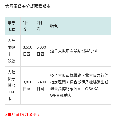
大阪周遊券分成兩種版本
票券
1日
2日
特色
版本
券
券
大阪
周遊
3,500
5,000
適合大阪市區景點密集行程
卡一
日圓
日圓
般版
大阪
多了大阪單軌鐵路、北大阪急行等
伊丹
3,800
5,400
指定區間，適合從伊丹機場進出或
機場
日圓
日圓
想去萬博紀念公園、OSAKA
ITM
WHEEL的人
版
※無兒童版周遊卡。