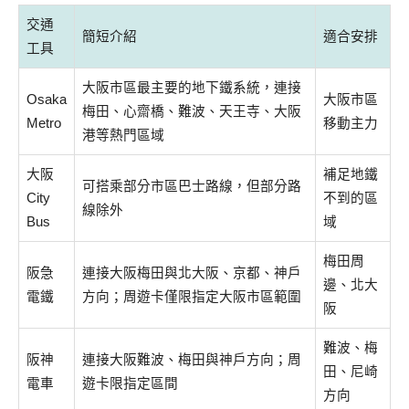
交通
簡短介紹
適合安排
工具
大阪市區最主要的地下鐵系統，連接
Osaka
大阪市區
梅田、心齋橋、難波、天王寺、大阪
Metro
移動主力
港等熱門區域
大阪
補足地鐵
可搭乘部分市區巴士路線，但部分路
City
不到的區
線除外
Bus
域
梅田周
阪急
連接大阪梅田與北大阪、京都、神戶
邊、北大
電鐵
方向；周遊卡僅限指定大阪市區範圍
阪
難波、梅
阪神
連接大阪難波、梅田與神戶方向；周
田、尼崎
電車
遊卡限指定區間
方向