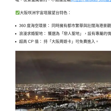
大阪咲洲宇宙塔展望台特色：
360 度海空環景： 同時擁有都市繁華與壯闊海港景
浪漫求婚聖地： 獲選為「戀人聖地」，設有專屬的
超高 CP 值： 持「大阪周遊卡」可免費進入。