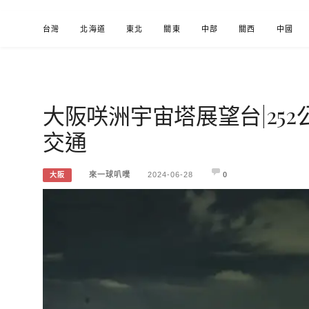
Skip
台灣
北海道
東北
關東
中部
關西
中國
to
content
大阪咲洲宇宙塔展望台|25
來一球叭噗
分享日本自助部落格
交通
來一球叭噗
2024-06-28
0
大阪