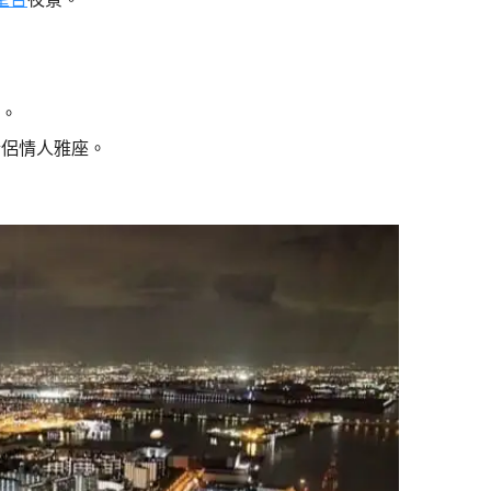
觀。
情侶情人雅座。