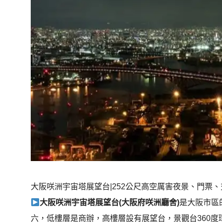
大阪咲洲宇宙塔展望台|252公尺高空厲害夜景、門票、
大阪咲洲宇宙塔展望台(大阪府咲洲廳舍)
是大阪市區
六，低樓層是商辦，高樓層設有展望台，景觀台360