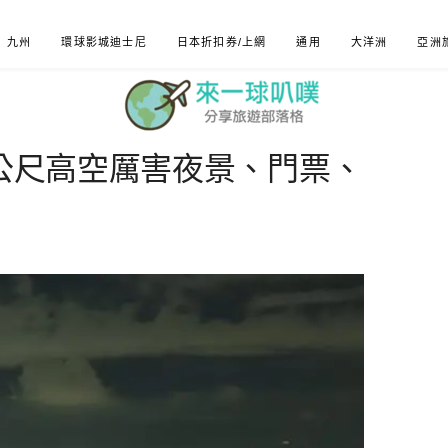
九州
環球影城迪士尼
日本折扣券/上網
通用
大洋洲
亞洲
2公尺高空厲害夜景、門票、