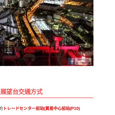
塔展望台交通方式
的
トレードセンター前站(貿易中心前站(P10)