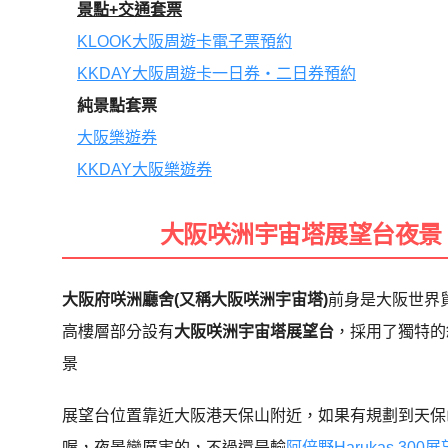
景點+交通套票
KLOOK大阪周遊卡電子票預約
KKDAY大阪周遊卡一日券・二日券預約
純景點套票
大阪樂遊券
KKDAY大阪樂遊券
大阪咲洲宇宙塔展望台夜景
大阪府咲洲廳舍(又稱大阪咲洲宇宙塔)
前身是大阪世界
高樓層部分設有
大阪咲洲宇宙塔展望台
，採用了獨特的
景
展望台位置靠近大阪港天保山附近，如果有規劃到天保
喔，夜景蠻厲害的，不過還是輸
阿倍野Harukas 300