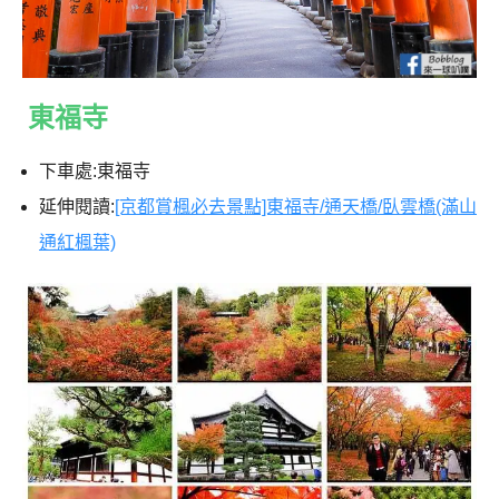
東福寺
下車處:東福寺
延伸閱讀:
[京都賞楓必去景點]東福寺/通天橋/臥雲橋(滿山
通紅楓葉)