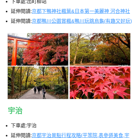
下車處:出町柳站
延伸閱讀:
京都下鴨神社楓葉&日本第一美麗神 河合神社
延伸閱讀:
京都鴨川公園賞楓&鴨川玩跳烏龜(有趣又好玩)
宇治
下車處:宇治
延伸閱讀:
京都宇治景點行程攻略(平等院,表參道美食,宇