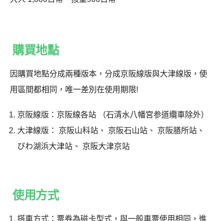
購買地點
因購買地點分成兩種版本，分成京阪線版與大津線版，使
用區間都相同，唯一差別在使用期限!
京阪線版：京阪線各站 （石清水八幡宮参道纜車除外）
大津線版： 京阪山科站、 京阪石山站、 京阪膳所站、
びわ湖浜大津站、 京阪大津京站
使用方式
搭車方式：票券為磁卡型式，與一般車票使用相同，進