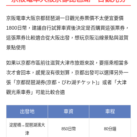
京阪電車大阪京都琵琶湖一日觀光券票價不太便宜要價
1800日幣，建議自行試算車資後決定是否購買這張票券，
這張票券比較適合從大阪出發，想玩京阪沿線景點與滋賀
景點使用
如果以京都市區前往滋賀大津市旅遊來說，要搭乘相當多
次才會回本，感覺沒有很划算，京都出發可以選擇另外一
張「京都琵琶湖券(京都・びわ湖チケット)」或者「大津
觀光乘車券」可能比較合適
出發地
車資
車程
淀屋橋→琵琶湖濱大
850日幣
80分鐘
津