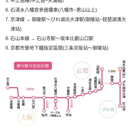
中之島線(中之島~天滿橋)
石清水八幡宮參道纜車(八幡市~男山山上)
京津線 → 御陵駅〜びわ湖浜大津駅(御陵站~琵琶湖濱大
津站)
石山本線 → 石山寺駅〜坂本比叡山口駅
京都市營地下鐵指定區間(三条京阪站〜御陵站)