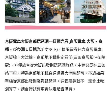
京阪電車大阪京都琵琶湖一日觀光券
(
京阪電車 大阪・京
都・びわ湖１日観光チケット
)，這張票券包含京阪電車:
京阪線、大津線、京都地下鐵指定區間(三条京阪駅〜御陵
駅)，方便旅客從大阪出發到琵琶湖旅遊，中途只要在三条
站下車，轉乘京都地下鐵直通運轉大津線即可，不過如果
單純從京都出發到滋賀琵琶湖，這張票券就不一定會比較
划算了，請自行試算車資決定是否購買。