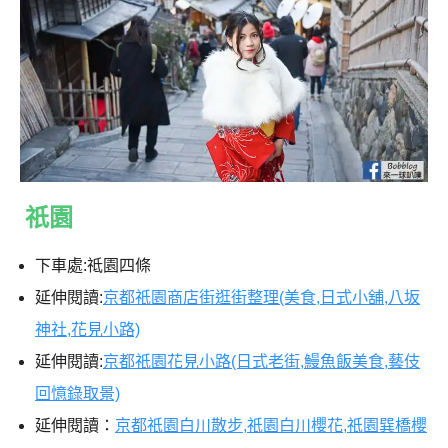
祇園
下車處:祗園四條
延伸閱讀:
京都祇園商店街逛街整理(美食,日式小舖,八坂
神社,花見小路)
延伸閱讀:
京都祇園花見小路(日式老街,鰻魚飯美食,藝伎
回憶錄取景)
延伸閱讀：
京都祇園白川散步,祇園白川櫻花,祇園巽橋櫻