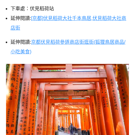
下車處：伏見稻荷站
延伸閱讀:
[京都]伏見稻荷大社千本鳥居,伏見稻荷大社商
店街
延伸閱讀:
京都伏見稻荷參道商店街逛街(狐狸鳥居商品/
小吃美食)