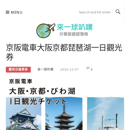
Skip
MENU
to
content
京阪電車大阪京都琵琶湖一日觀光
來一球叭噗
券
分享日本自助部落格
關西交通票券
來一球叭噗
2020-12-07
0