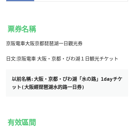
票券名稱
京阪電車大阪京都琵琶湖一日觀光券
日文:京阪電車 大阪・京都・びわ湖１日観光チケット
以前名稱:大阪・京都・びわ湖「水の路」1dayチケ
ット(大阪經琵琶湖水的路一日券)
有效區間