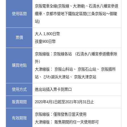
京阪電車全線(京阪線、大津線)、石清水八幡宮參道
使用區間
纜車、京都市營地下鐵指定區間(三条京阪站〜御陵
站)
大人 1,800日幣
票價
孩童900日幣
京阪線版：京阪線各站 （石清水八幡宮参道纜車除
外）
購買地點
大津線版： 京阪山科站、 京阪石山站、 京阪膳所
站、 びわ湖浜大津站、 京阪大津京站
使用方式
進出站插入票卡到票口
販賣期間
2020年4月1日起至2021年3月31日止
京阪線版：僅限發售日當天使用
有效期限
大津線版： 販售期間的任一天使用即可