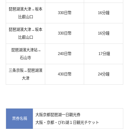
琵琶湖濱大津→坂本
330日幣
16分鐘
比叡山口
琵琶湖濱大津→坂本
330日幣
16分鐘
比叡山口
琵琶湖濱大津站→
240日幣
17分鐘
石山寺
三条京阪→琵琶湖濱
430日幣
24分鐘
大津
大阪京都琵琶湖一日觀光券
票券名稱
大阪・京都・びわ湖１日観光チケット