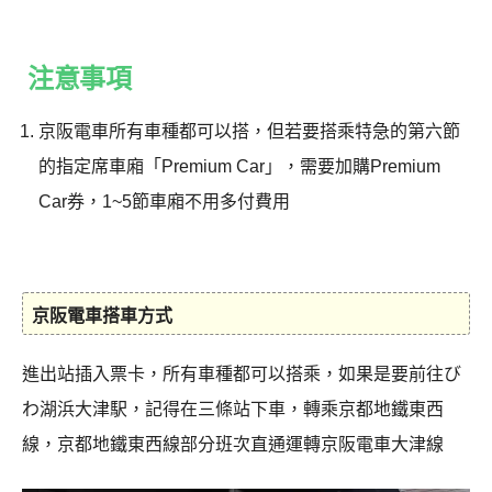
注意事項
京阪電車所有車種都可以搭，但若要搭乘特急的第六節
的指定席車廂「Premium Car」，需要加購Premium
Car券，1~5節車廂不用多付費用
京阪電車搭車方式
進出站插入票卡，所有車種都可以搭乘，如果是要前往び
わ湖浜大津駅，記得在三條站下車，轉乘京都地鐵東西
線，京都地鐵東西線部分班次直通運轉京阪電車大津線