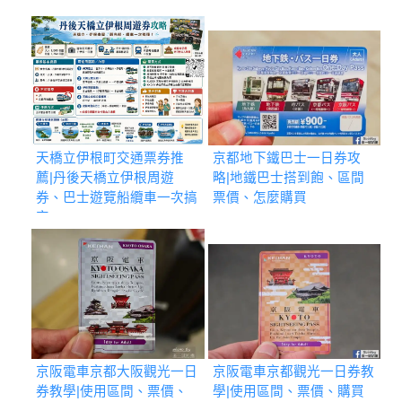
天橋立伊根町交通票券推
京都地下鐵巴士一日券攻
薦|丹後天橋立伊根周遊
略|地鐵巴士搭到飽、區間
券、巴士遊覽船纜車一次搞
票價、怎麼購買
定
京阪電車京都大阪觀光一日
京阪電車京都觀光一日券教
券教學|使用區間、票價、
學|使用區間、票價、購買