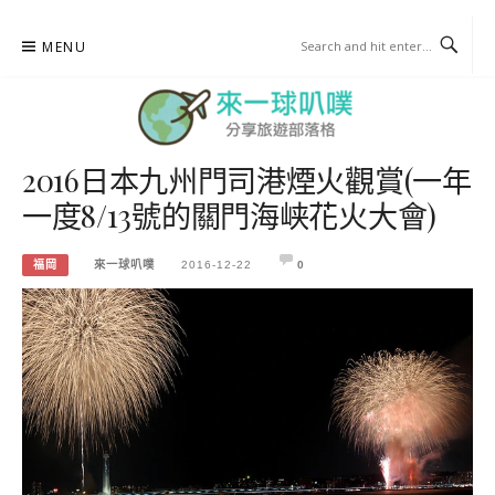
Skip
MENU
to
content
2016日本九州門司港煙火觀賞(一年
來一球叭噗
一度8/13號的關門海峡花火大會)
分享日本自助部落格
福岡
來一球叭噗
2016-12-22
0