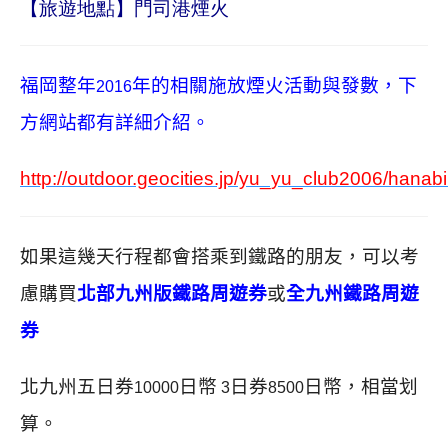
【旅遊地點】門司港煙火
福岡整年
年的相關施放煙火活動與發數，下
2016
方網站都有詳細介紹。
http://outdoor.geocities.jp/yu_yu_club2006/hanabi
如果這幾天行程都會搭乘到鐵路的朋友，
可以考
慮購買
北部九州版鐵路周遊券
或
全九州鐵路周遊
券
北九州五日券
日幣
日券
日幣，相當划
10000
3
8500
算。