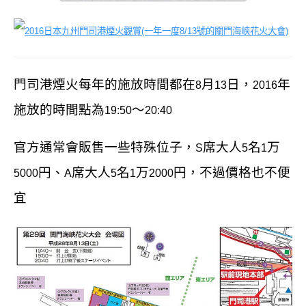
門司港煙火每年的施放時間都在
月
日，
年
8
13
2016
施放的時間點為
～
19:50
20:40
官方通常會販售一些特殊位子，
席大人
名
万
S
5
1
円、
席大人
名
万
円，不過價格也不便
5000
A
5
1
2000
宜