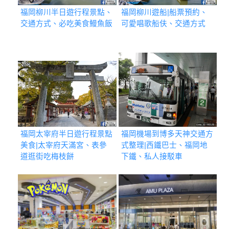
福岡柳川半日遊行程景點、
福岡柳川遊船|船票預約、
交通方式、必吃美食鰻魚飯
可愛唱歌船伕、交通方式
福岡太宰府半日遊行程景點
福岡機場到博多天神交通方
美食|太宰府天滿宮、表參
式整理|西鐵巴士、福岡地
道逛街吃梅枝餅
下鐵、私人接駁車