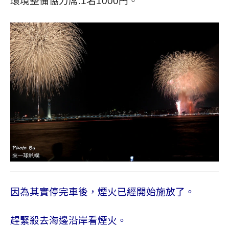
環境整備協力席
:1
名
1000
円
。
因為其實停完車後，煙火已經開始施放了。
趕緊殺去海邊沿岸看煙火。