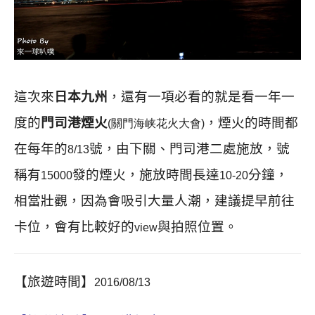
這次來
日本九州
，還有一項必看的就是看一年一
度的
門司港煙火
，煙火的時間都
(
關
門海峡花火大
會
)
在每年的
號，由下關、門司港二處施放，號
8/13
稱有
發的煙火，施放時間長達
分鐘，
15000
10-20
相當壯觀，因為會吸引大量人潮，建議提早前往
卡位，會有比較好的
與拍照位置。
view
【旅遊時間】
2016/08/13