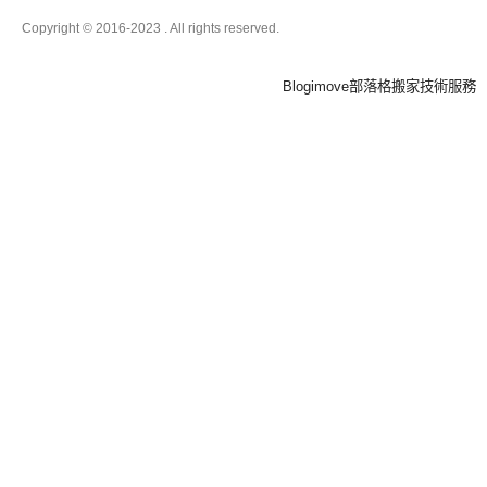
Copyright © 2016-2023
. All rights reserved.
Boston
Blogimove部落格搬家技術服務
Theme
by
FameThemes