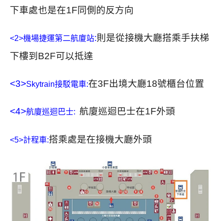
下車處也是在
1F
同側的反方向
:
則是從接機大廳搭乘手扶梯
<2>機場捷運第二航廈站
下樓到B2F可以抵達
<3>
在3F出境大廳18號櫃台位置
Skytrain接駁電車:
<4>
航廈巡迴巴士在
1F
外頭
航廈巡迴巴士:
搭乘處是在接機大廳外頭
<5>計程車: