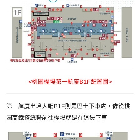
<桃園機場第一航廈B1F配置圖>
第一航廈出境大廳B1F則是巴士下車處，像從桃
園高鐵搭統聯前往機場就是在這邊下車