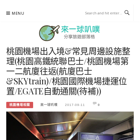
Skip
MENU
to
content
桃園機場出入境&常見周邊設施整
來一球叭噗
理(桃園高鐵統聯巴士/桃園機場第
分享日本自助部落格
一二航廈往返(航廈巴士
&SKYtrain)/桃園國際機場捷運位
置/EGATE自動通關(待補))
桃園機場相關
來一球叭噗
2017-09-11
0