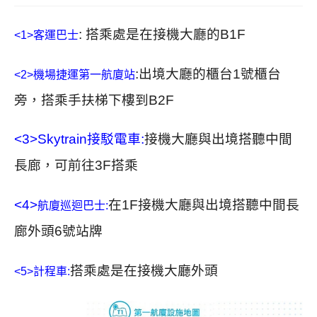
: 搭乘處是在接機大廳的B1F
<1>客運巴士
:
出境大廳的櫃台1號櫃台
<2>
機場捷運第一航廈站
旁，搭乘手扶梯下樓到B2F
<3>
Skytrain接駁電車:
接機大廳與出境搭聽中間
長廊，可前往3F搭乘
<4>
在
1F
接機大廳與出境搭聽中間長
航廈巡迴巴士:
廊
外頭6號站牌
搭乘處是在接機大廳外頭
<5>計程車: