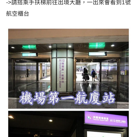
->請搭乘手扶梯前往出境大廳，一出來會看到1號
航空櫃台