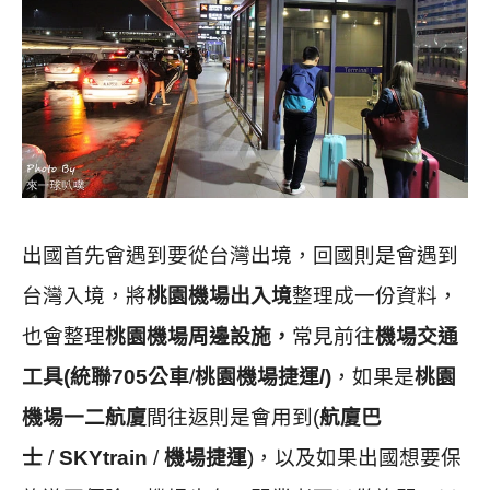
出國首先會遇到要從台灣出境，回國則是會遇到
台灣入境，將
桃園機場
出入境
整理成一份資料，
也會整理
桃園機場周邊設施，
常見前往
機場交通
工具(統聯705公車
/
桃園機場捷運/)
，如果是
桃園
機場
一二航廈
間往返則是會用到(
航廈巴
士
/
SKYtrain
/
機場捷運
)，以及如果出國想要保