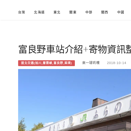
Skip
台灣
北海道
東北
關東
中部
關西
中國
to
content
富良野車站介紹+寄物資訊
來一球叭噗
分享日本自助部落格
來一球叭噗
2018-10-14
道北交通(旭川,層雲峽,富良野,美瑛)