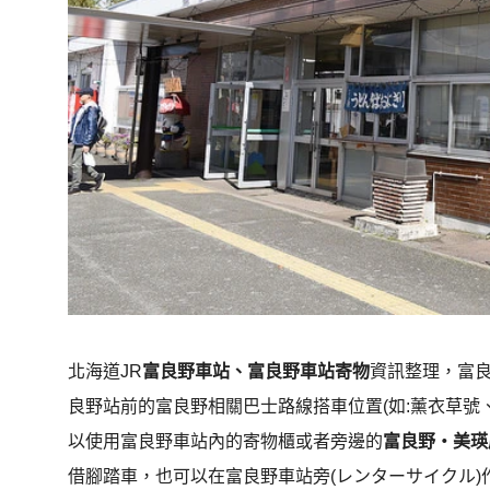
北海道JR
富良野車站、
富良野車站
寄物
資訊整理，富
良野站前的富良野相關巴士路線搭車位置(如:薰衣草號
以使用富良野車站內的寄物櫃或者旁邊的
富良野
・美瑛
借腳踏車，也可以在富良野車站旁(レンターサイクル)