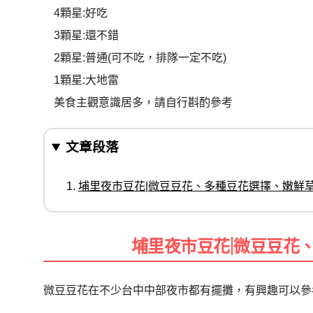
4顆星:好吃
3顆星:還不錯
2顆星:普通(可不吃，排隊一定不吃)
1顆星:大地雷
美食主觀意識居多，請自行斟酌參考
文章段落
埔里夜市豆花|微豆豆花、多種豆花選擇、嫩鮮
埔里夜市豆花|微豆豆花
微豆豆花在不少台中中部夜市都有擺攤，有興趣可以參