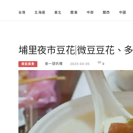
Skip
台灣
北海道
東北
關東
中部
關西
中國
to
content
埔里夜市豆花|微豆豆花、
來一球叭噗
分享日本自助部落格
來一球叭噗
2023-04-05
0
南投美食