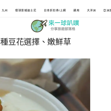
九州
環球影城迪士尼
日本折扣券/上網
通用
大洋洲
亞洲
多種豆花選擇、嫩鮮草