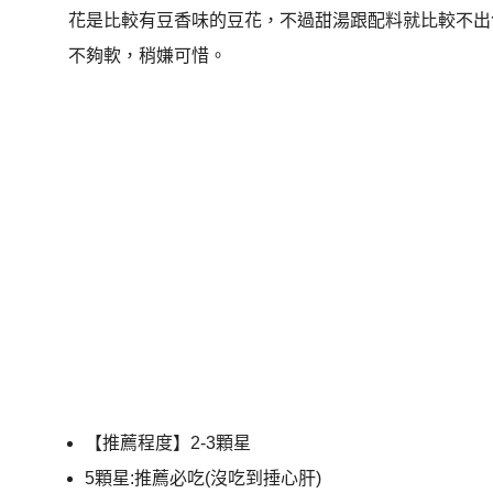
花是比較有豆香味的豆花，不過甜湯跟配料就比較不出
不夠軟，稍嫌可惜。
【推薦程度】2-3顆星
5顆星:推薦必吃(沒吃到捶心肝)