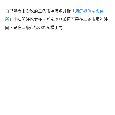
自己覺得上次吃的二条市場海膽丼飯「
海鮮処魚屋の台
所
」比這間好吃太多，どんぶり茶屋不是在二条市場的外
圍，是在二条市場のれん横丁內