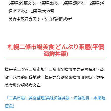
5顆星:推薦必吃、4顆星:好吃、3顆星:還不錯、2顆星:普
通(可不吃)、1顆星:大地雷
美食主觀意識居多，請自行斟酌參考
札幌二條市場美食|どんぶり茶屋(平價
海鮮丼飯)
這是第二次來二条市場，二条市場這邊主要是賣海產、乾
貨、水果的旅遊地點，算是適合路過來這邊用個餐，更多
美食與介紹參考文章
「二条市場」美食整理(美味海鮮丼飯、海鮮乾貨、水果哈
密瓜)