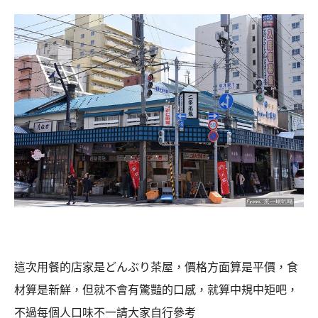
這次用餐的店家是どんぶり茶屋，價格方面算是平價，食
材算是新鮮，但就不會有驚豔的口感，就算中規中矩吧，
不過每個人口味不一請大家自行參考