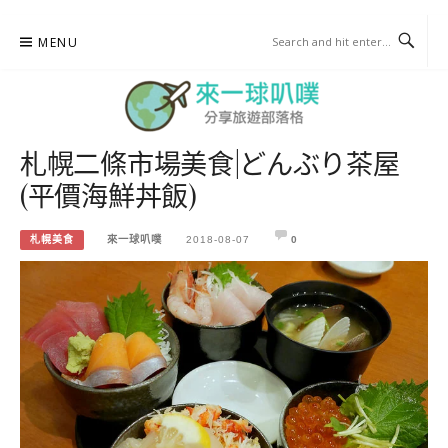
Skip
MENU
to
content
札幌二條市場美食|どんぶり茶屋
來一球叭噗
(平價海鮮丼飯)
分享日本自助部落格
札幌美食
來一球叭噗
2018-08-07
0