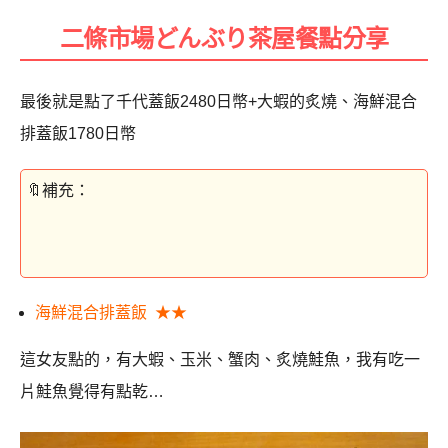
二條市場どんぶり茶屋餐點分享
最後就是點了千代蓋飯2480日幣+大蝦的炙燒、海鮮混合
排蓋飯1780日幣
海鮮混合排蓋飯 ★★
這女友點的，有大蝦、玉米、蟹肉、炙燒鮭魚，我有吃一
片鮭魚覺得有點乾…