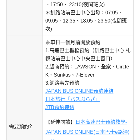
、17:50、 23:10(夜間班次)
＊釧路站前巴士中心出發：07:05、
09:05、12:35、18:05、23:50(夜間班
次)
乘車日一個月前開放預約
1.高速巴士櫃檯預約（釧路巴士中心,札
幌站前巴士中心中央巴士窗口）
2.超商預約：LAWSON、全家、Circle
K、Sunkus、7-Eleven
3.網路事先預約
JAPAN BUS ONLINE預約連結
日本旅行「バスぷらざ」
JTB預約連結
【延伸閱讀】
日本高速巴士預約教學-
需要預約?
JAPAN BUS ONLINE(日本巴士e路通)