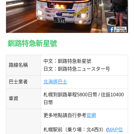
釧路特急新星號
中文：釧路特急新星號
路線名稱
日文：釧路特急ニュースター号
巴士業者
北海道巴士
札幌到釧路單程5800日幣 / 往返10400
車資
日幣
更多地點請自行參考
官網
札幌駅前（乗り場：北4西3）(
MAP位