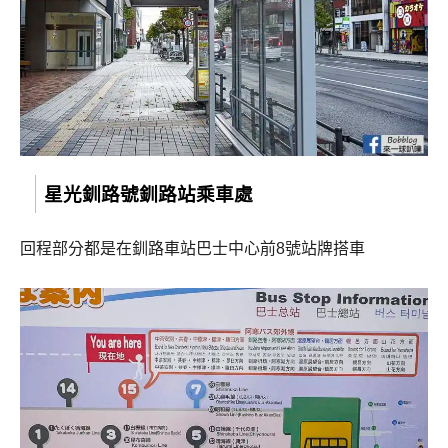
星光釧路號釧路站乘車處
回程部分都是在釧路車站巴士中心前8號站牌搭車