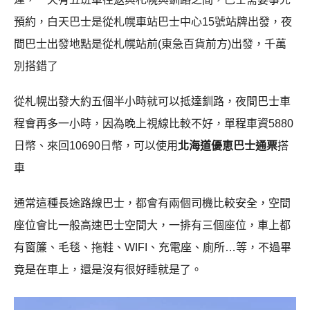
預約，白天巴士是從札幌車站巴士中心15號站牌出發，夜
間巴士出發地點是從札幌站前(東急百貨前方)出發，千萬
別搭錯了
從札幌出發大約五個半小時就可以抵達釧路，夜間巴士車
程會再多一小時，因為晚上視線比較不好，單程車資5880
日幣、來回10690日幣，可以使用
北海道優恵巴士通票
搭
車
通常這種長途路線巴士，都會有兩個司機比較安全，空間
座位會比一般高速巴士空間大，一排有三個座位，車上都
有窗簾、毛毯、拖鞋、WIFI、充電座、廁所…等，不過畢
竟是在車上，還是沒有很好睡就是了。