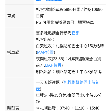
札幌到釧路單程5880日幣 / 往返10690
車資
日幣
PS:可用北海道優恵巴士通票搭車
更多地點請自行參考
官網
札幌出發：
白天班次：札幌站前巴士中心15號站牌
搭車處
(
MAP位置
)
夜間班次(23:35)：札幌站前(東急百貨
前方,
MAP位置
)
釧路出發：釧路站前巴士中心8號站牌
一天五班往返（
札幌到釧路巴士時刻
表
)
車程5小時35分鐘/夜間巴士6小時35分
鐘
時刻表
＊札幌出發：07:40 、11:10 、15:40