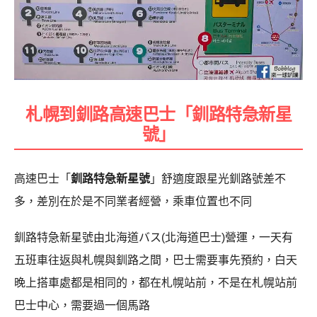
札幌到釧路高速巴士「釧路特急新星
號」
高速巴士「
釧路特急新星號
」舒適度跟星光釧路號差不
多，差別在於是不同業者經營，乘車位置也不同
釧路特急新星號由北海道バス(北海道巴士)營運，一天有
五班車往返與札幌與釧路之間，巴士需要事先預約，白天
晚上搭車處都是相同的，都在札幌站前，不是在札幌站前
巴士中心，需要過一個馬路