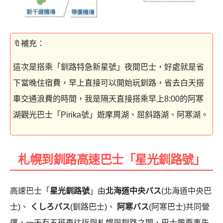
這次是搭乘「釧路特急新星號」夜間巴士，好處就是省
下當晚住宿費，早上直接可以開始玩釧路，省去白天搭
車交通浪費的時間，我是隔天直接搭乘早上8:00的阿寒
湖觀光巴士「Pirika號」遊摩周湖、屈斜路湖、阿寒湖。
札幌到釧路高速巴士「星光釧路號」
高速巴士「
星光釧路號
」由
北海道中央バス
(北海道中央巴
士)、
くしろバス
(釧路巴士)、
阿寒バス
(阿寒巴士)共同營
運，一天有五班車往返與札幌與釧路之間，巴士需要事先