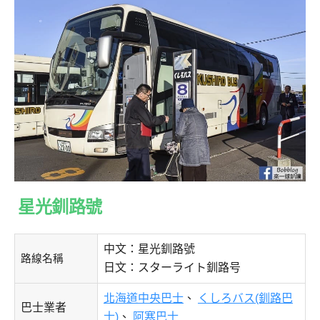
星光釧路號
中文：星光釧路號
路線名稱
日文：スターライト釧路号
北海道中央巴士
、
くしろバス(釧路巴
巴士業者
士)
、
阿寒巴士