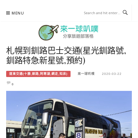
Skip
MENU
to
content
札幌到釧路巴士交通(星光釧路號,
來一球叭噗
釧路特急新星號,預約)
分享日本自助部落格
道東交通(十勝,釧路,阿寒湖,網走,知床)
來一球叭噗
2020-03-22
0