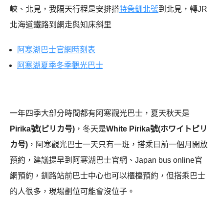
峽、北見
，我隔天行程是安排搭
特急釧北號
到北見，轉JR
北海道鐵路到網走與知床斜里
阿寒湖巴士官網時刻表
阿寒湖夏季冬季觀光巴士
一年四季大部分時間都有阿寒觀光巴士，夏天秋天是
Pirika號(ピリカ号)
，冬天是
White Pirika號(ホワイトピリ
カ号)
，阿寒觀光巴士一天只有一班，搭乘日前一個月開放
預約，建議提早到阿寒湖巴士官網、Japan bus online官
網預約，釧路站前巴士中心也可以櫃檯預約，但搭乘巴士
的人很多，現場劃位可能會沒位子。