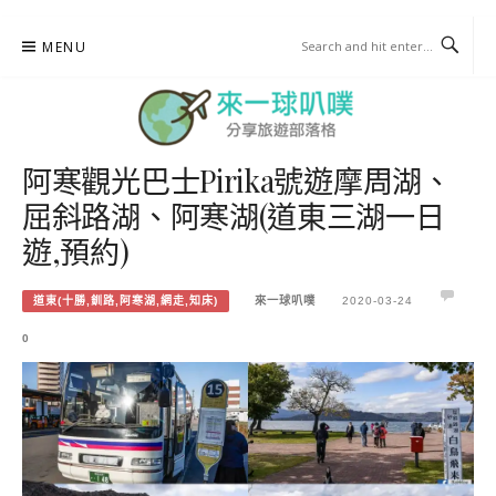
Skip
MENU
to
content
阿寒觀光巴士Pirika號遊摩周湖、
來一球叭噗
屈斜路湖、阿寒湖(道東三湖一日
分享日本自助部落格
遊,預約)
道東(十勝,釧路,阿寒湖,網走,知床)
來一球叭噗
2020-03-24
0