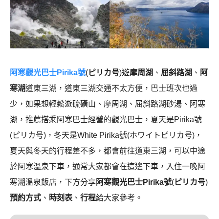
阿寒觀光巴士Pirika號
(
ピリカ号
)遊
摩周湖
、
屈斜路湖
、
阿
寒湖
道東三湖，道東三湖交通不太方便，巴士班次也過
少，如果想輕鬆遊硫磺山、摩周湖、屈斜路湖砂湯、阿寒
湖，推薦搭乘阿寒巴士經營的觀光巴士，夏天是Pirika號
(ピリカ号)，冬天是White Pirika號(ホワイトピリカ号)，
夏天與冬天的行程差不多，都會前往道東三湖，可以中途
於阿寒溫泉下車，通常大家都會在這邊下車，入住一晚阿
寒湖溫泉飯店，下方分享
阿寒觀光巴士Pirika號
(
ピリカ号
)
預約方式
、
時刻表
、
行程
給大家參考。