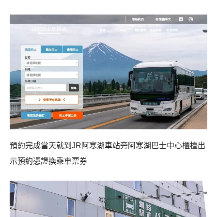
預約完成當天就到JR阿寒湖車站旁阿寒湖巴士中心櫃檯出
示預約憑證換乘車票券