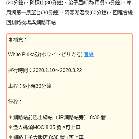
(20分鐘)、硫磺山(30分鐘)、弟子屈町內(用餐55分鐘)、摩
周湖第一展望台(30分鐘)、阿寒湖溫泉(60分鐘)，回程會繞
回釧路機場與釧路車站
White Pirika號(ホワイトピリカ号)
官網
運行時間：2020.1.10～2020.3.22
車程：9小時30分鐘
行程：
＊釧路站前巴士總站（JR釧路站旁） 8:30 發
＊漁人碼頭MOO 8:35 發 ※可上車
＊釧路王子大飯店 8:38 發 ※可上車