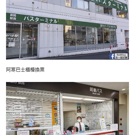
阿寒巴士櫃檯換票