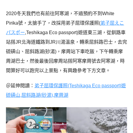
2020冬天我們也有前往阿寒湖，不過預約不到White
Pirika號，太搶手了，改採用弟子屈環保護照(
弟子屈えこ
パスポー
,Teshikaga Eco passport)遊道東三湖，從釧路車
站搭JR北海道鐵路到JR川湯溫泉，轉乘屈斜路巴士，去完
硫磺山、屈斜路湖(砂湯)，摩周站下車吃飯，下午轉乘摩
周湖巴士，然後最後回摩周站搭阿寒摩周號去阿寒湖，時
間算好可以跑完以上景點，有興趣參考下方文章。
＠延伸閱讀：
弟子屈環保護照(Teshikaga Eco passport)遊
硫磺山,屈斜路湖(砂湯),摩周湖