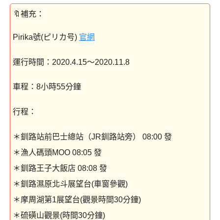
Pirika號(ピリカ号)
官網
運行時間：2020.4.15～2020.11.8
車程：8小時55分鐘
行程：
＊釧路站前巴士總站（JR釧路站旁） 08:00 發
＊漁人碼頭MOO 08:05 發
＊釧路王子大飯店 08:08 發
＊釧路濕原北斗展望台(車窗參觀)
＊摩周湖第1展望台(觀景時間30分鐘)
＊硫磺山觀景(時間30分鐘)