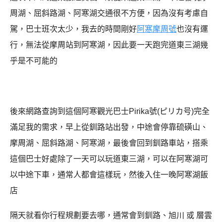
周湖、屈斜路湖、阿寒湖交通很不方便，因為沒有考慮自
駕，巴士班次太少，我去的時間剛好
阿寒摩周號
也沒有運
行，無法從摩周站到阿寒湖，因此要一天跑完道東三湖幾
乎是不可能的
後來網路查詢到這個阿寒觀光巴士Pirika號(ピリカ号)完全
滿足我的需求，早上從釧路站出發，中途會停靠硫磺山、
摩周湖、屈斜路湖、阿寒湖，最後會回到釧路車站，搭乘
這個巴士好處除了一天可以玩道東三湖，可以在阿寒湖可
以中途下車，通常人都會這樣玩，然後入住一晚阿寒湖飯
店
隔天就看你行程規劃要去哪，通常會到釧路、旭川 或 層雲