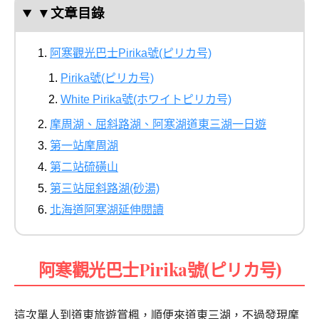
▼文章目錄
阿寒觀光巴士Pirika號(ピリカ号)
Pirika號(ピリカ号)
White Pirika號(ホワイトピリカ号)
摩周湖、屈斜路湖、阿寒湖道東三湖一日遊
第一站摩周湖
第二站硫磺山
第三站屈斜路湖(砂湯)
北海道阿寒湖延伸閱讀
阿寒觀光巴士Pirika號
(
ピリカ号
)
這次單人到道東旅遊賞楓，順便來道東三湖，不過發現摩