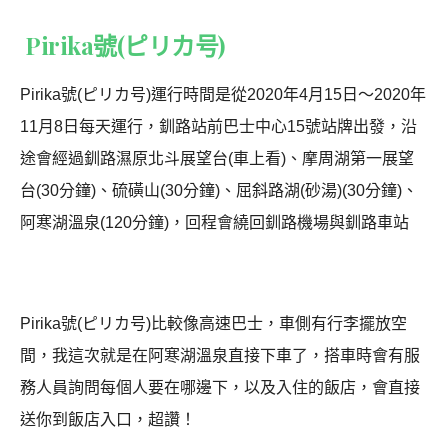
Pirika號(ピリカ号)
Pirika號(ピリカ号)運行時間是從2020年4月15日～2020年
11月8日每天運行，釧路站前巴士中心15號站牌出發，沿
途會經過釧路濕原北斗展望台(車上看)、摩周湖第一展望
台(30分鐘)、硫磺山(30分鐘)、屈斜路湖(砂湯)(30分鐘)、
阿寒湖溫泉(120分鐘)，回程會繞回釧路機場與釧路車站
Pirika號(ピリカ号)比較像高速巴士，車側有行李擺放空
間，我這次就是在阿寒湖溫泉直接下車了，搭車時會有服
務人員詢問每個人要在哪邊下，以及入住的飯店，會直接
送你到飯店入口，超讚！