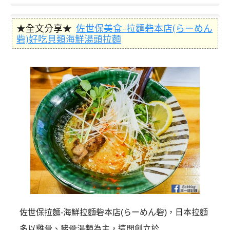
★全文分享★
佐世保美食-拉麵砦本店(らーめん
砦)好吃貝類海鮮湯頭拉麵
佐世保拉麵-海鮮拉麵砦本店(らーめん砦)，日本拉麵
多以雞骨、豬骨湯類為主，這間創立於