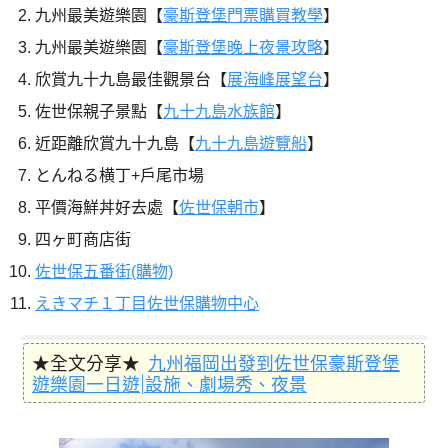
九州最美遊樂園【
豪斯登堡門票購買教學
】
九州最美遊樂園【
豪斯登堡晚上夜景攻略
】
欣賞九十九島最佳觀景台【
展海峰展望台
】
佐世保親子景點【
九十九島水族館
】
近距離欣賞九十九島【
九十九島遊覽船
】
とんねる横丁+戶尾市場
平價海鮮丼好去處【
佐世保朝市
】
四ヶ町商店街
佐世保五番街(購物)
えきマチ１丁目佐世保購物中心
★全文分享★
九州福岡出發到佐世保豪斯登堡
遊樂園一日遊|設施、劇場秀、夜景