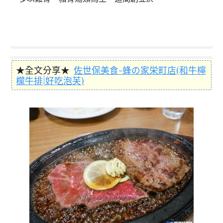
★全文分享★
佐世保美食-蜂の家栄町店(和牛檸
檬牛排|好吃泡芙)