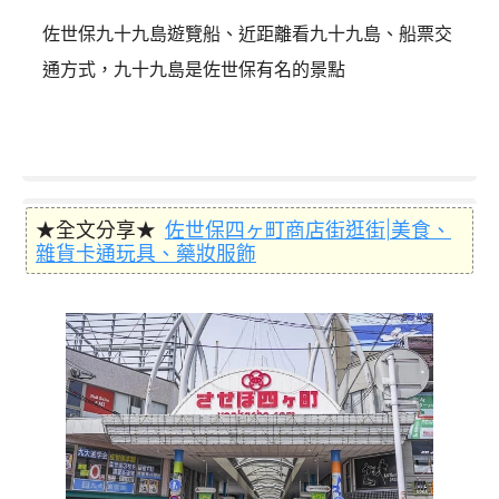
佐世保九十九島遊覽船、近距離看九十九島、船票交
通方式，九十九島是佐世保有名的景點
★全文分享★
佐世保四ヶ町商店街逛街|美食、
雜貨卡通玩具、藥妝服飾