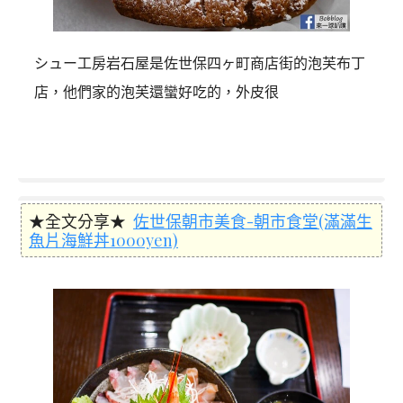
シュー工房岩石屋是佐世保四ヶ町商店街的泡芙布丁
店，他們家的泡芙還蠻好吃的，外皮很
★全文分享★
佐世保朝市美食-朝市食堂(滿滿生
魚片海鮮丼1000yen)