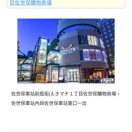
目佐世保購物商場
佐世保車站前逛街|えきマチ１丁目佐世保購物商場，
佐世保車站內與佐世保車站東口一出