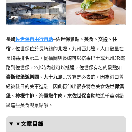
長崎
佐世保自由行自助
–
佐世保景點、美食、交通、住
宿
，佐世保位於長崎縣的北邊，九州西北邊，人口數量在
長崎縣排名第二，從福岡與長崎可以搭乘巴士或九州JR鐵
路到佐世保，2小時內就可以抵達，佐世保有名的景點如
豪斯登堡遊樂園
、
九十九島
…等算是必去的，因為港口曾
經被駐日的美軍進駐，因此衍伸出很多特色美食
佐世保漢
堡
、
檸檬牛排
、
海軍燉牛肉
，來
佐世保自助
旅遊千萬別錯
過這些美食與景點啦。
▼文章目錄