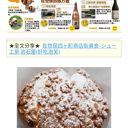
★全文分享★
佐世保四ヶ町商店街美食-シュー
工房 岩石屋(好吃泡芙)