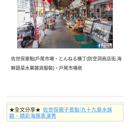
佐世保景點|戶尾市場・とんねる横丁(防空洞商店街,海
鮮蔬菜水果雑貨服裝)，戶尾市場商
★全文分享★
佐世保親子景點|九十九島水族
館、精彩海豚表演秀