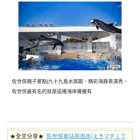
佐世保親子景點|九十九島水族館、精彩海豚表演秀，
佐世保最有名的就是這邊海岸邊擁有
★全文分享★
佐世保車站前逛街|えきマチ１丁