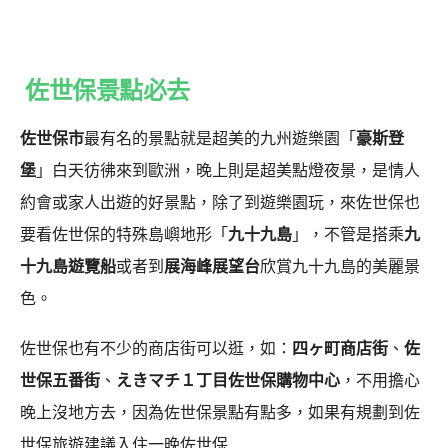
佐世保景點必去
佐世保市
最有名的景點就是超美的九州遊樂園「
豪斯登
堡
」白天彷彿來到歐洲，晚上則是超美點燈夜景，是情人
約會或家人出遊的好景點，除了到遊樂園玩，來佐世保也
要看佐世保的特殊島嶼地形「
九十九島
」，不管是搭乘
九
十九島遊覽船
或者到
展海峰展望台
欣賞九十九島的美麗景
色。
佐世保也有不少的商店街可以逛，如：
四ヶ町商店街
、
佐
世保五番街
、
えきマチ１丁目佐世保購物中心
，不用擔心
晚上沒地方去，因為佐世保景點有點多，如果有規劃到佐
世保旅遊建議入住一晚佐世保