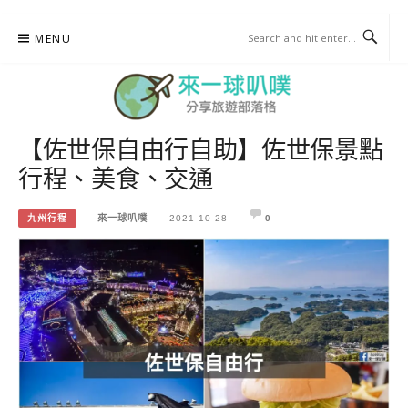
Skip
MENU
to
content
【佐世保自由行自助】佐世保景點
來一球叭噗
行程、美食、交通
分享日本自助部落格
九州行程
來一球叭噗
2021-10-28
0