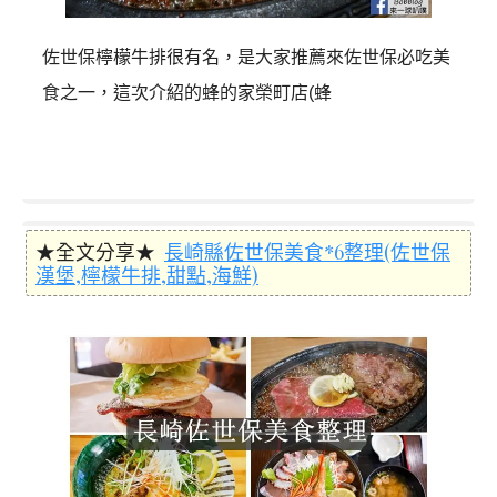
佐世保檸檬牛排很有名，是大家推薦來佐世保必吃美
食之一，這次介紹的蜂的家榮町店(蜂
★全文分享★
長崎縣佐世保美食*6整理(佐世保
漢堡,檸檬牛排,甜點,海鮮)