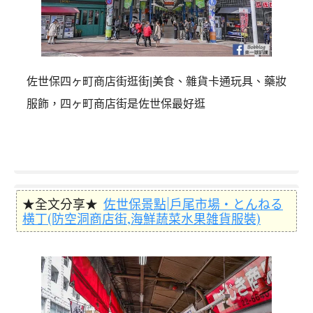
佐世保四ヶ町商店街逛街|美食、雜貨卡通玩具、藥妝
服飾，四ヶ町商店街是佐世保最好逛
★全文分享★
佐世保景點|戶尾市場・とんねる
横丁(防空洞商店街,海鮮蔬菜水果雑貨服裝)