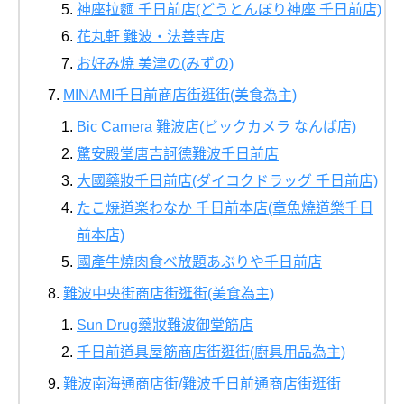
神座拉麵 千日前店(どうとんぼり神座 千日前店)
花丸軒 難波・法善寺店
お好み焼 美津の(みずの)
MINAMI千日前商店街逛街(美食為主)
Bic Camera 難波店(ビックカメラ なんば店)
驚安殿堂唐吉訶德難波千日前店
大國藥妝千日前店(ダイコクドラッグ 千日前店)
たこ焼道楽わなか 千日前本店(章魚燒道樂千日
前本店)
國產牛燒肉食べ放題あぶりや千日前店
難波中央街商店街逛街(美食為主)
Sun Drug藥妝難波御堂筋店
千日前道具屋筋商店街逛街(廚具用品為主)
難波南海通商店街/難波千日前通商店街逛街