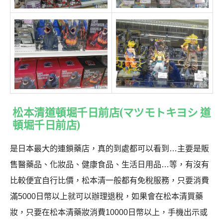
松本清道頓堀千日前店(マツモトキヨシ 道
頓堀千日前店)
是日本最大的連鎖藥店，真的到處都可以看到…主要是販
售醫藥品、化妝品、健康食品、生活日用品…等，有沒有
比較便宜自行比價，松本清一般都有免稅服務，只要消費
滿5000日幣以上就可以辦理退稅，如果會在松本清買藥
妝，只要在松本清藥妝消費10000日幣以上，手機出示或