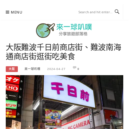
Skip
MENU
to
content
大阪難波千日前商店街、難波南海
來一球叭噗
通商店街逛街吃美食
分享日本自助部落格
大阪
來一球叭噗
2024-04-27
0