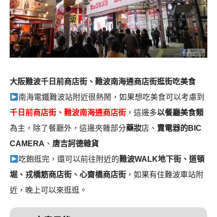
大阪難波千日前商店街、難波南海通商店街逛街吃美食
南海電鐵難波站附近很熱鬧，如果想吃美食可以考慮到
千日前商店街、難波南海通商店街
，這邊多
以餐廳美食類
為主，除了餐廳外，這邊夾雜部分
藥妝
店、
賣電器的BIC
CAMERA
、
唐吉訶德雜貨
吃飽逛完，還可以前往附近的
難波WALK地下街、道頓
堀、戎橋筋商店街、心齋橋商店街
，如果有住難波車站附
近，晚上可以來逛逛。