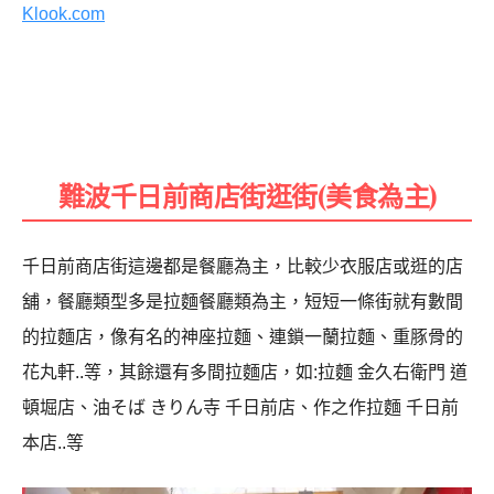
Klook.com
難波千日前商店街逛街(美食為主)
千日前商店街這邊都是餐廳為主，比較少衣服店或逛的店
舖，餐廳類型多是拉麵餐廳類為主，短短一條街就有數間
的拉麵店，像有名的神座拉麵、連鎖一蘭拉麵、重豚骨的
花丸軒..等，其餘還有多間拉麵店，如:拉麵 金久右衛門 道
頓堀店、油そば きりん寺 千日前店、作之作拉麵 千日前
本店..等