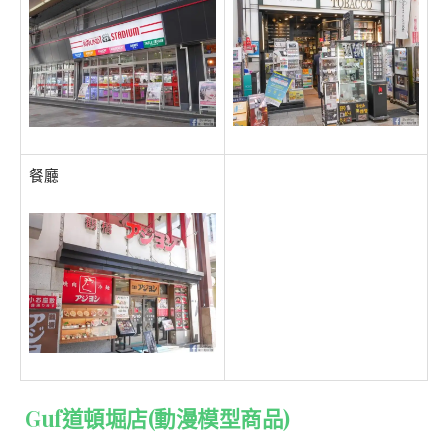
餐廳
Guf道頓堀店(動漫模型商品)