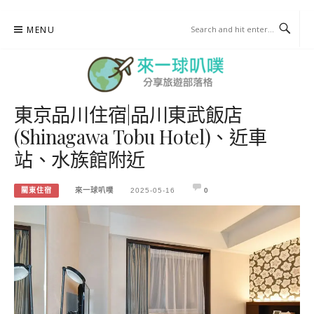
Skip
MENU
to
content
東京品川住宿|品川東武飯店
來一球叭噗
(Shinagawa Tobu Hotel)、近車
分享日本自助部落格
站、水族館附近
關東住宿
來一球叭噗
2025-05-16
0