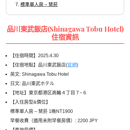
標準單人房 – 禁菸
品川東武飯店(Shinagawa Tobu Hotel)
住宿資訊
【住宿時間】2025.4.30
【住宿地點】品川東武飯店(
官網
)
英文: Shinagawa Tobu Hotel
日文: 品川東武ホテル
【地址】東京都港区高輪４丁目７−６
【入住房型&價位】
標準單人房 – 禁菸 1晚NT1900
早餐收費（適用未附早餐房價）: 2200 JPY
【查詢房價】