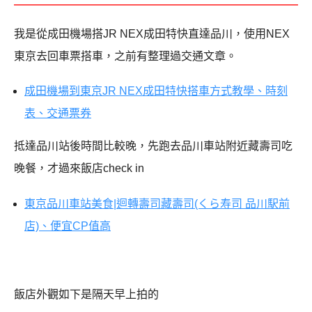
我是從成田機場搭JR NEX成田特快直達品川，使用NEX
東京去回車票搭車，之前有整理過交通文章。
成田機場到東京JR NEX成田特快搭車方式教學、時刻
表、交通票券
抵達品川站後時間比較晚，先跑去品川車站附近藏壽司吃
晚餐，才過來飯店check in
東京品川車站美食|迴轉壽司藏壽司(くら寿司 品川駅前
店)、便宜CP值高
飯店外觀如下是隔天早上拍的