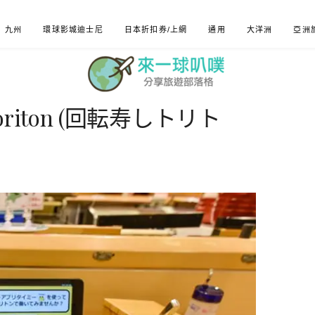
九州
環球影城迪士尼
日本折扣券/上網
通用
大洋洲
亞洲
iton (回転寿しトリト