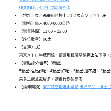
GOOGLE =4.2分 2253份評價
【地址】東京都墨田区押上1-1-2 東京ソラマチ 6F
【價格】每人4000-6000日幣
【營業時間】11:00 – 22:00
【座位數量】60席
【交通方式】
東京メトロ半蔵門線、都營地鐵淺草線
押上站
下車，
【餐點評分標準】3顆星
5顆星:推薦必吃、4顆星:好吃、3顆星:還不錯、2顆星
美食主觀意識居多，請自行斟酌參考
【延伸閱讀】
東京晴空塔逛街購物|卡通商品、迪士