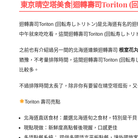
東京晴空塔美食|迴轉壽司Toriton
迴轉壽司Toriton (回転寿しトリトン)是北海道有
中午就來吃吃看，這間迴轉壽司Toriton (回転寿しトリ
之前也有介紹過另一間的北海道連鎖迴轉壽司
根室花
猶豫，不考量排隊時間，這間迴轉壽司Toriton (回
比較多。
不過排隊時間太長了，除非你有要留在晴空塔逛街，又
Toriton 壽司亮點
北海道直送食材：嚴選北海道旬之食材，特別是干貝
現點現做：新鮮度高點餐後現握，口感更佳
多語點餐系統： 提供多國語言平板點餐，讓外國旅