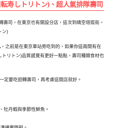
 (回転寿しトリトン)、超人氣排隊壽司
名的迴轉壽司，在東京也有開設分店，這次到晴空塔逛街，
トン)
丸
，之前是在東京車站旁吃到的，如果你這兩間有在
転寿しトリトン)品質感覺有更好一點點，壽司種類食材也
一定要吃迴轉壽司，再考慮這間店就好。
、牡丹蝦與季節性鮮魚。
客溝通零障礙。