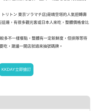
転寿し トリトン 東京ソラマチ店)是晴空塔的人氣迴轉壽
6樓美食街這邊，有很多觀光客或日本人來吃，整體價格會比
比較多不一樣餐點，整體有一定新鮮度，但排隊等待
要吃，建議一開店就過來抽號碼牌。
KKDAY立即搶訂