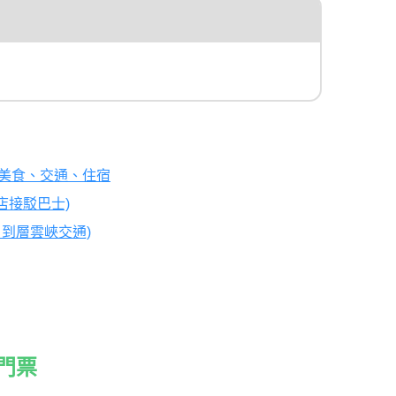
美食、交通、住宿
店接駁巴士)
到層雲峽交通)
門票