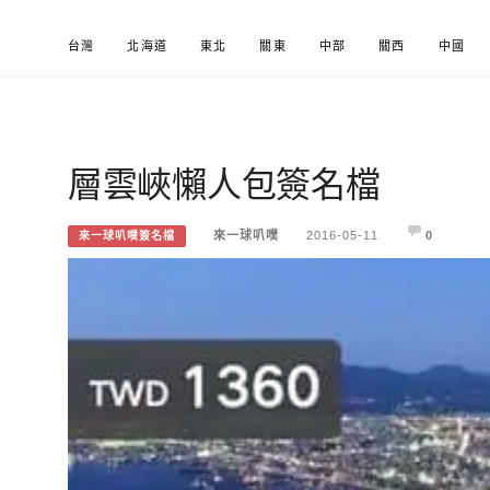
Skip
台灣
北海道
東北
關東
中部
關西
中國
to
content
層雲峽懶人包簽名檔
來一球叭噗
分享日本自助部落格
來一球叭噗
2016-05-11
0
來一球叭噗簽名檔