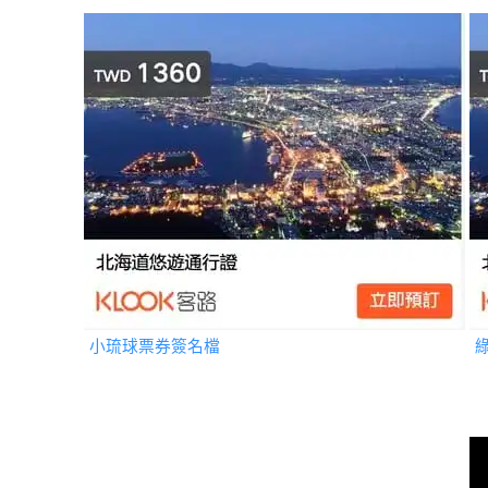
小琉球票券簽名檔