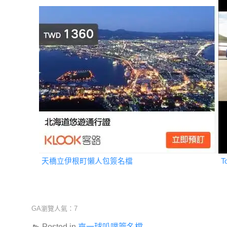
天橋立伊根町懶人包簽名檔
T
GA瀏覽人氣：7
Posted in
來一球叭噗簽名檔