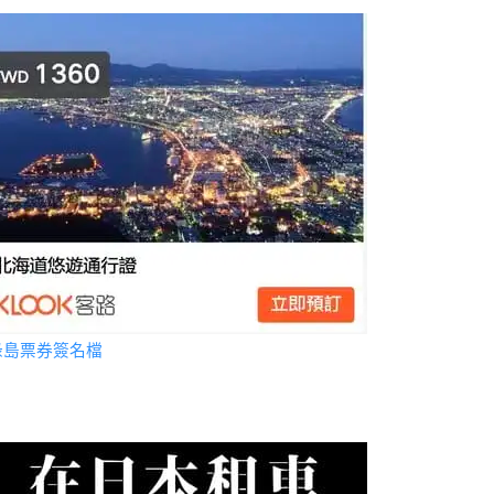
綠島票券簽名檔