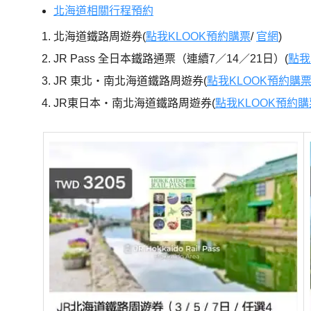
北海道相關行程預約
北海道鐵路周遊券
(
點我KLOOK預約購票
/
官網
)
JR Pass 全日本鐵路通票（連續7／14／21日）(
點我
JR 東北・南北海道鐵路周遊券(
點我KLOOK預約購
JR東日本・南北海道鐵路周遊券(
點我KLOOK預約購