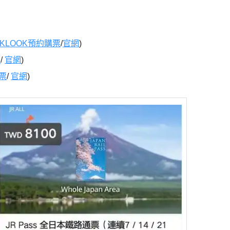
KLOOK預約購票
/
官網
)
票
/
官網
)
票
/
官網
)