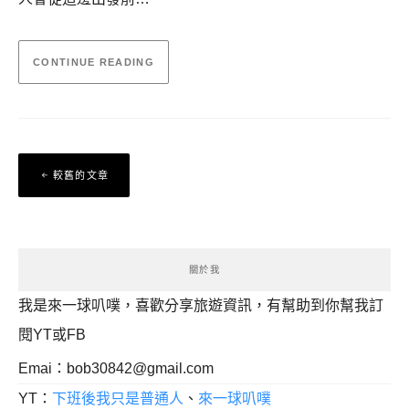
CONTINUE READING
文
較舊的文章
章
導
覽
關於我
我是來一球叭噗，喜歡分享旅遊資訊，有幫助到你幫我訂
閱YT或FB
Emai：
bob30842@gmail.com
YT：
下班後我只是普通人
、
來一球叭噗