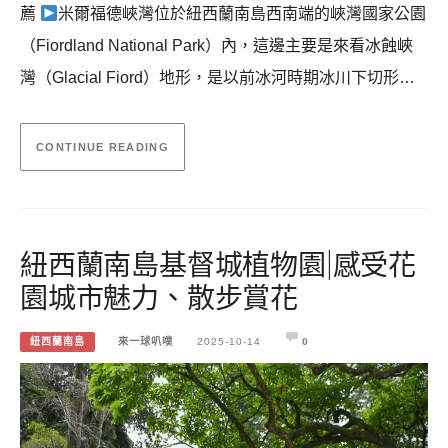
薦
米爾福德峽灣位於紐西蘭南島西南端的峽灣國家公園
（Fiordland National Park）內，這邊主要是來看冰蝕峽
灣（Glacial Fiord）地形，是以前冰河時期冰川下切形…
CONTINUE READING
紐西蘭南島基督城植物園|感受花
園城市魅力、散步賞花
紐西蘭南島
來一球叭噗
2025-10-14
0