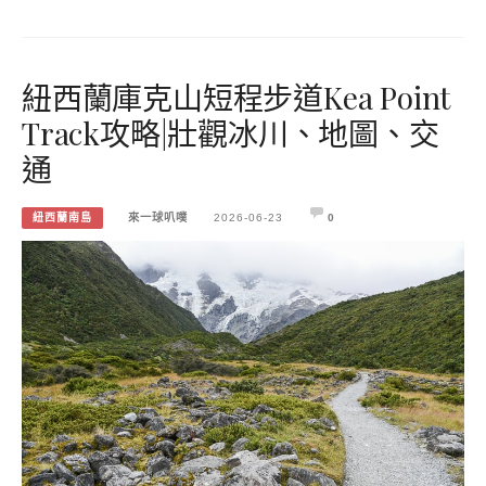
紐西蘭庫克山短程步道Kea Point
Track攻略|壯觀冰川、地圖、交
通
紐西蘭南島
來一球叭噗
2026-06-23
0