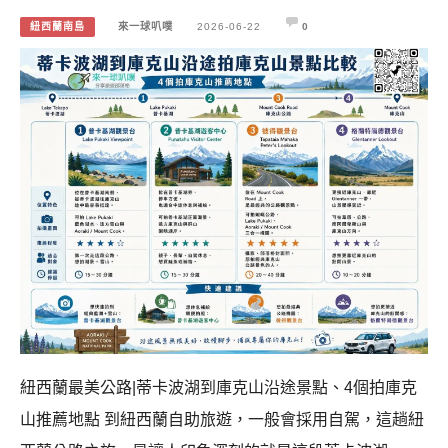
紐西蘭南島
來一球叭噗
2026-06-22
0
紐西蘭最美公路|蒂卡波湖到庫克山沿途景點、4個拍庫克
山推薦地點 到紐西蘭自助旅遊，一般會採用自駕，這趟紐