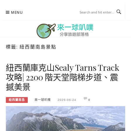
Skip
MENU
to
content
標籤:
紐西蘭南島景點
來一球叭噗
分享日本自助部落格
紐西蘭庫克山Sealy Tarns Track
攻略| 2200 階天堂階梯步道、震
撼美景
紐西蘭南島
來一球叭噗
2026-06-24
0