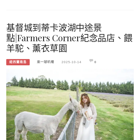
基督城到蒂卡波湖中途景
點|Farmers Corner紀念品店、餵
羊駝、薰衣草園
紐西蘭南島
來一球叭噗
2025-10-14
0