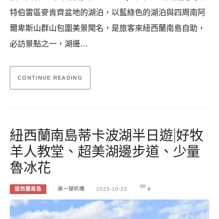
特伯雷區麥肯齊盆地的湖泊，以藍綠色的湖泊與四周南阿
爾卑斯山群山包圍美景聞名，是旅客來紐西蘭南島自助，
必訪景點之一，湖邊…
CONTINUE READING
紐西蘭南島蒂卡波湖半日遊|好牧
羊人教堂、超美湖邊步道、少量
魯冰花
紐西蘭南島
來一球叭噗
2025-10-22
0