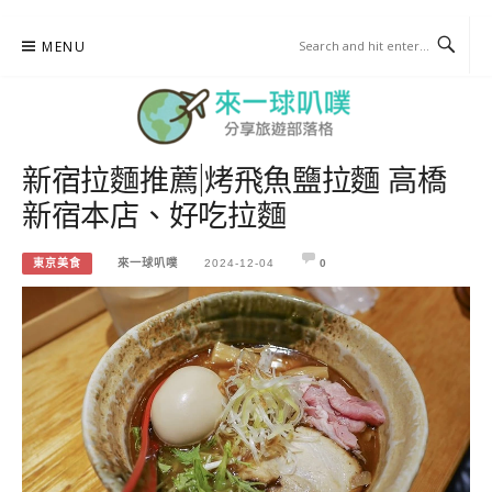
Skip
MENU
to
content
新宿拉麵推薦|烤飛魚鹽拉麵 高橋
來一球叭噗
新宿本店、好吃拉麵
分享日本自助部落格
東京美食
來一球叭噗
2024-12-04
0