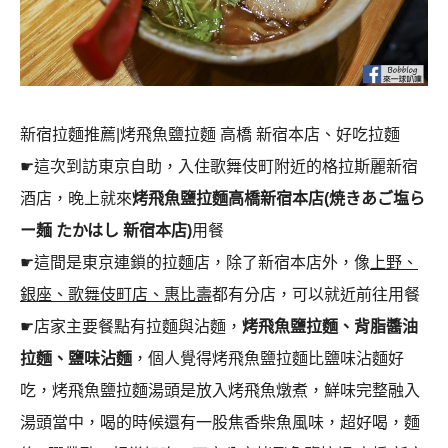
新宿拉麵推薦|烤飛魚鹽拉麵 高橋 新宿本店、好吃拉麵
☛
這次到訪東京自助，入住歌舞伎町附近的格拉斯麗新宿
酒店，晚上就來
烤飛魚鹽拉麵高橋新宿本店(焼きあご塩ら
ー麺 たかはし 新宿本店)
用餐
☛
這間是東京連鎖的拉麵店，除了新宿本店外，像
上野、
銀座、歌舞伎町店、惠比壽
都有分店，可以就近前往用餐
☛
店家主要餐點有拉麵與沾麵，
烤飛魚鹽拉麵、背脂醬油
拉麵、鹽味沾麵
，個人覺得烤飛魚鹽拉麵比鹽味沾麵好
吃，烤飛魚鹽拉麵湯頭是放入烤飛魚燉煮，鮮味完整融入
湯頭當中，喝的時候還有一股焦香柴魚風味，超好喝，麵