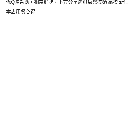
條Q彈帶勁，相當好吃，下方分享烤飛魚鹽拉麵 高橋 新宿
本店用餐心得