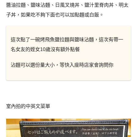
醬油拉麵、鹽味沾麵、日風叉燒丼、鹽汁里脊肉丼、明太
子丼，如果吃不夠下面也可以加點麵或白飯。
這次點了一碗烤飛魚鹽拉麵與鹽味沾麵，這次有帶一
名女友的姪女10歲沒有額外點餐
沾麵可以選份量大小，等快入座時店家會詢問你
室內拍的中英文菜單