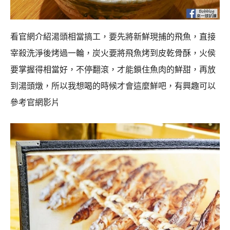
看官網介紹湯頭相當搞工，要先將新鮮現捕的飛魚，直接
宰殺洗淨後烤過一輪，炭火要將飛魚烤到皮乾骨酥，火侯
要掌握得相當好，不停翻滾，才能鎖住魚肉的鮮甜，再放
到湯頭燉，所以我想喝的時候才會這麼鮮吧，有興趣可以
參考官網影片