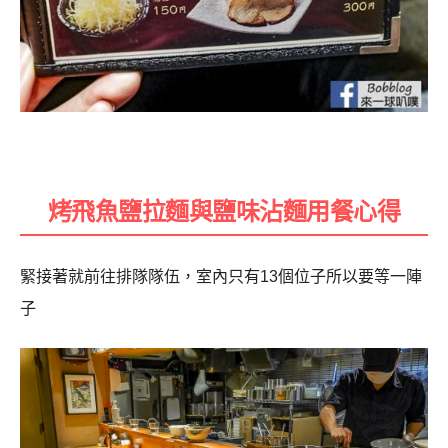
烤飛魚鹽拉麵與鹽味沾麵用餐心得
緊接著就前往排隊隊伍，室內只有13個位子所以要等一陣
子