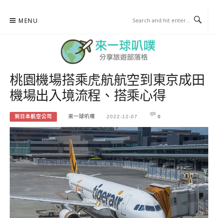
Skip
MENU
to
content
桃園機場搭乘虎航航空到東京成田
來一球叭噗
機場出入境流程、搭乘心得
分享日本自助部落格
到日本航空公司
來一球叭噗
2022-12-07
0