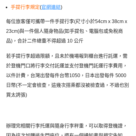
手提行李規定
(
官網連結
)
每位旅客僅可攜帶一件手提行李(尺寸小於54cm x 38cm x
23cm)與一件個人隨身物品(如手提包、電腦包或免稅商
品)，合計二件總重不得超過 10 公斤
若手提行李超過限額，且未於機場報到櫃台進行託運，需
於登機門口將行李交付託運並支付登機門託運行李費用，
以件計費，台灣出發每件台幣1050，日本出發每件 5000
日幣(不一定會檢查，這幾次搭乘都沒被檢查過，不過也別
買太誇張)
辦理完相關行李托運與隨身行李秤重，可以取得登機證，
因為這次加購逃生門座位，還有一個通知書與規定告知