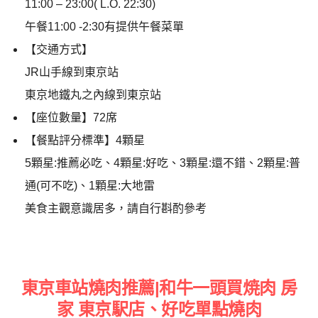
11:00 – 23:00( L.O. 22:30)
午餐11:00 -2:30有提供午餐菜單
【交通方式】
JR山手線到東京站
東京地鐵丸之內線到東京站
【座位數量】72席
【餐點評分標準】4顆星
5顆星:推薦必吃、4顆星:好吃、3顆星:還不錯、2顆星:普
通(可不吃)、1顆星:大地雷
美食主觀意識居多，請自行斟酌參考
東京車站燒肉推薦|和牛一頭買焼肉 房
家 東京駅店、好吃單點燒肉