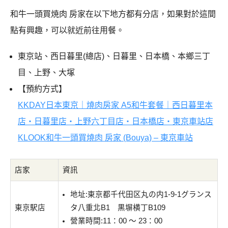
和牛一頭買焼肉 房家在以下地方都有分店，如果對於這間
點有興趣，可以就近前往用餐。
東京站、西日暮里(總店)、日暮里、日本橋、本鄉三丁
目、上野、大塚
【預約方式】
KKDAY日本東京｜燒肉房家 A5和牛套餐｜西日暮里本
店・日暮里店・上野六丁目店・日本橋店・東京車站店
KLOOK和牛一頭買燒肉 房家 (Bouya) – 東京車站
店家
資訊
地址:東京都千代田区丸の内1-9-1グランス
東京駅店
タ八重北B1 黒塀横丁B109
營業時間:11：00 ～ 23：00