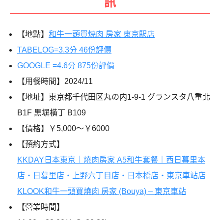
訊
【地點】
和牛一頭買焼肉 房家 東京駅店
TABELOG=3.3分 46份評價
GOOGLE =4.6分 875份評價
【用餐時間】2024/11
【地址】東京都千代田区丸の内1-9-1 グランスタ八重北
B1F 黒塀横丁 B109
【價格】￥5,000～￥6000
【預約方式】
KKDAY日本東京｜燒肉房家 A5和牛套餐｜西日暮里本
店・日暮里店・上野六丁目店・日本橋店・東京車站店
KLOOK和牛一頭買燒肉 房家 (Bouya) – 東京車站
【營業時間】