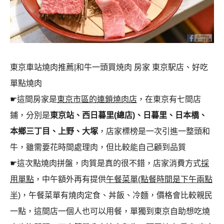
東京車站燒肉推薦|和牛一頭買焼肉 房家 東京駅店、好吃
單點燒肉
☛這間房家是
東京市區的連鎖燒肉店
，在東京有七間店
鋪，分別是
東京站、西日暮里(總店)、日暮里、日本橋、
本鄉三丁目、上野、大塚
，店家標榜是一次引進一整頭和
牛，雖需要花時間處理肉，但比較能自己顧到品質
☛這次點燒肉拼盤，肉質是真的很不錯，店家消費方式
採
用單點
，中午額外再有提供
午餐菜單(點餐時間是下午兩點
半)
，午餐菜單有燒肉定食、丼飯、冷麵，價格會比較親民
一點，這間店一個人也可以用餐，單獨到東京自助想吃燒