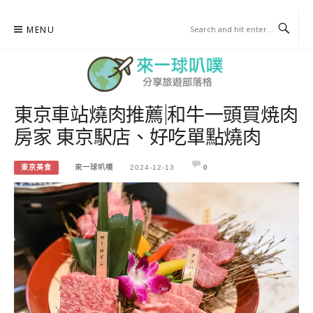
Skip
MENU
to
content
東京車站燒肉推薦|和牛一頭買焼肉
來一球叭噗
房家 東京駅店、好吃單點燒肉
分享日本自助部落格
東京美食
來一球叭噗
2024-12-13
0