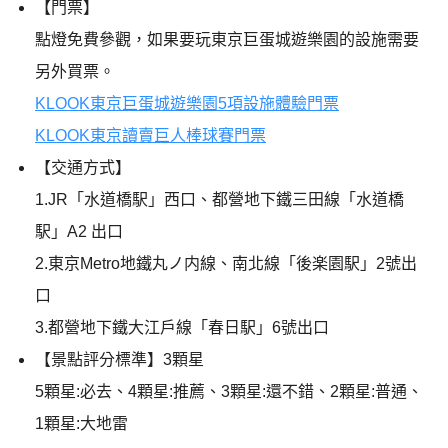
【門票】
點燈免費參觀，如果要玩東京巨蛋城遊樂園的設施需要
另外買票。
KLOOK東京巨蛋城遊樂園5項設施體驗門票
KLOOK東京讀賣巨人棒球賽門票
【交通方式】
1.JR「水道橋駅」西口、都營地下鐵三田線「水道橋
駅」A2 出口
2.東京Metro地鐵丸ノ内線、南北線「後楽園駅」2號出
口
3.都營地下鐵大江戶線「春日駅」6號出口
【景點評分標準】3顆星
5顆星:必去、4顆星:推薦、3顆星:還不錯、2顆星:普通、
1顆星:大地雷