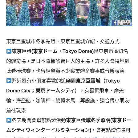
東京巨蛋城市冬季點燈、東京巨蛋城介紹、交通方式
東京巨蛋(東京ドーム，Tokyo Dome)
是東京市區知名
的體育場，是日本職棒讀賣巨人的主場，許多人會特地到
此看棒球賽，也曾經舉辦不少職業體育賽事或音樂表演
鄰近還有小朋友喜歡的遊樂園
東京巨蛋城（Tokyo
Dome City；東京ドームシティ）
，有雲霄飛車、摩天
輪、海盜船、咖啡杯、旋轉木馬…等設施，適合帶小朋友
前往玩樂
冬天期間會舉辦點燈活動
東京巨蛋城冬季照明(東京ドー
ムシティウィンターイルミネーション)
，會有點燈佈景可