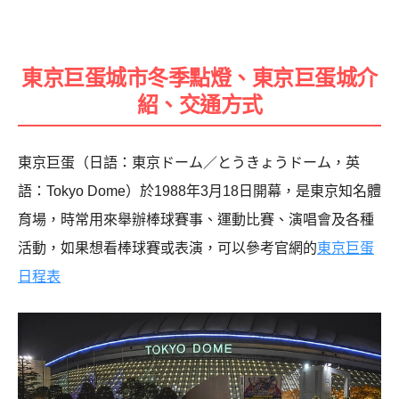
東京巨蛋城市冬季點燈、東京巨蛋城介
紹、交通方式
東京巨蛋（日語：東京ドーム／とうきょうドーム，英
語：
Tokyo Dome
）於1988年3月18日開幕，是東京知名體
育場，時常用來舉辦棒球賽事、運動比賽、演唱會及各種
活動，如果想看棒球賽或表演，可以參考官網的
東京巨蛋
日程表