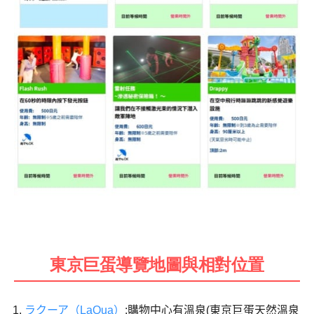
東京巨蛋導覽地圖與相對位置
ラクーア（LaQua）
:購物中心有溫泉(東京巨蛋天然溫泉