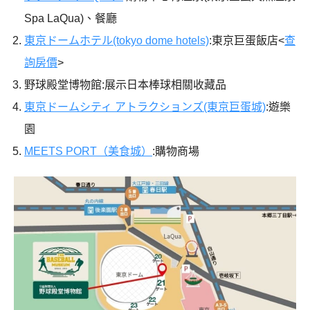
Spa LaQua)、餐廳
東京ドームホテル(tokyo dome hotels)
:東京巨蛋飯店<
查
詢房價
>
野球殿堂博物館:展示日本棒球相關收藏品
東京ドームシティ アトラクションズ(東京巨蛋城)
:遊樂
園
MEETS PORT（美食城）
:購物商場