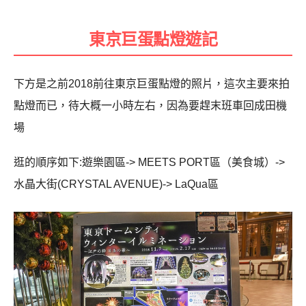
東京巨蛋點燈遊記
下方是之前2018前往東京巨蛋點燈的照片，這次主要來拍
點燈而已，待大概一小時左右，因為要趕末班車回成田機
場
逛的順序如下
:
遊樂園區
-> MEETS PORT
區（美食城）
->
水晶大街
(CRYSTAL AVENUE)-> LaQua
區