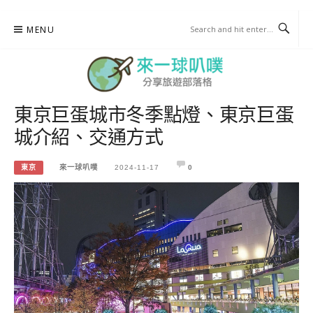
Skip
MENU
to
content
東京巨蛋城市冬季點燈、東京巨蛋
來一球叭噗
城介紹、交通方式
分享日本自助部落格
東京
來一球叭噗
2024-11-17
0