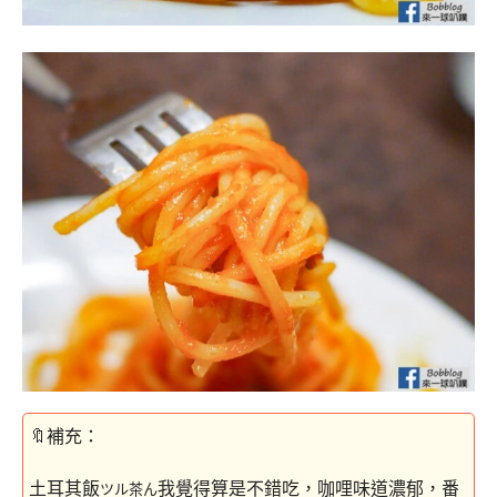
土耳其飯
我覺得算是不錯吃，咖哩味道濃郁，番
ツル茶ん