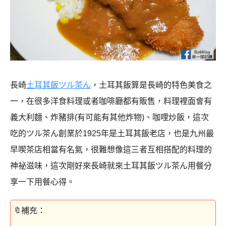
長崎
土耳其飯ツル茶ん
，土耳其飯算是長崎的特色美食之
一，在很多洋食料理或者咖啡廳都有販售，料理裡面會有
義大利麵、炸豬排(有可能有其他炸物)、咖哩炒飯，這次
吃的ツル茶ん創業於1925年是土耳其飯老店，也是九州最
早喫茶店相當有名氣，很難想像這三者互相搭配的料理的
神祕滋味，這次剛好來長崎就來土耳其飯ツル茶ん用餐分
享一下用餐心得。