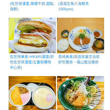
(佐世保漢堡,檸檬牛排,甜點,
(滿滿生魚片海鮮丼
海鮮)
1000yen)
佐世保美食-HIKARI漢堡(好
長崎美食|高田茶屋文治郎
吃佐世保漢堡/五番街購物
好吃豬排、福山雅治豬排
中心旁)