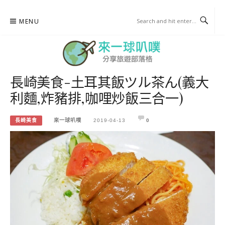
Skip
MENU
to
content
長崎美食-土耳其飯ツル茶ん(義大
來一球叭噗
利麵,炸豬排,咖哩炒飯三合一)
分享日本自助部落格
長崎美食
來一球叭噗
2019-04-13
0