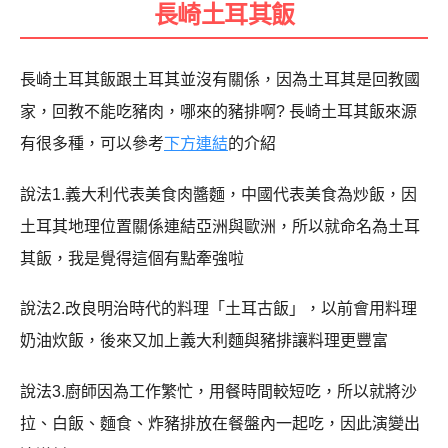
長崎土耳其飯
長崎土耳其飯跟土耳其並沒有關係，因為土耳其是回教國
家，回教不能吃豬肉，哪來的豬排啊? 長崎土耳其飯來源
有很多種，可以參考
下方連結
的介紹
說法1.義大利代表美食肉醬麵，中國代表美食為炒飯，因
土耳其地理位置關係連結亞洲與歐洲，所以就命名為土耳
其飯，我是覺得這個有點牽強啦
說法2.改良明治時代的料理「土耳古飯」，以前會用料理
奶油炊飯，後來又加上義大利麵與豬排讓料理更豐富
說法3.廚師因為工作繁忙，用餐時間較短吃，所以就將沙
拉、白飯、麵食、炸豬排放在餐盤內一起吃，因此演變出