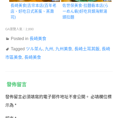
長崎美食|吉宗本店(百年老
佐世保美食-拉麵砦本店(ら
店、好吃日式蒸蛋、蒸壽
ーめん砦)好吃貝類海鮮湯
司)
頭拉麵
GA瀏覽人氣：2,890
Posted in
長崎美食
Tagged
ツル茶ん
,
九州
,
九州美食
,
長崎土耳其飯
,
長崎
市區美食
,
長崎美食
發佈留言
發佈留言必須填寫的電子郵件地址不會公開。
必填欄位標
示為
*