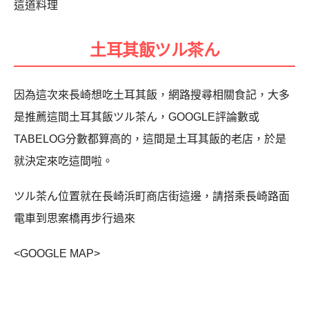
這道料理
土耳其飯ツル茶ん
因為這次來長崎想吃土耳其飯，網路搜尋相關食記，大多
是推薦這間土耳其飯ツル茶ん，GOOGLE評論數或
TABELOG分數都算高的，這間是土耳其飯的老店，於是
就決定來吃這間啦。
ツル茶ん位置就在長崎浜町商店街這邊，請搭乘長崎路面
電車到思案橋再步行過來
<GOOGLE MAP>