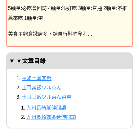
5顆星:必吃會回訪 4顆星:很好吃 3顆星:普通 2顆星:不推
薦來吃 1顆星:雷
美食主觀意識居多，請自行斟酌參考…
▼文章目錄
長崎土耳其飯
土耳其飯ツル茶ん
土耳其飯ツル茶ん菜單
九州長崎延伸閱讀
九州長崎郊區延伸閱讀