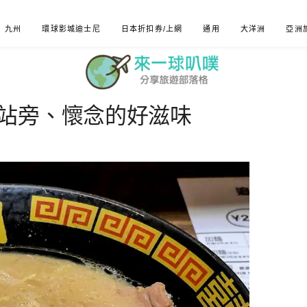
九州
環球影城迪士尼
日本折扣券/上網
通用
大洋洲
亞洲
站旁、懷念的好滋味