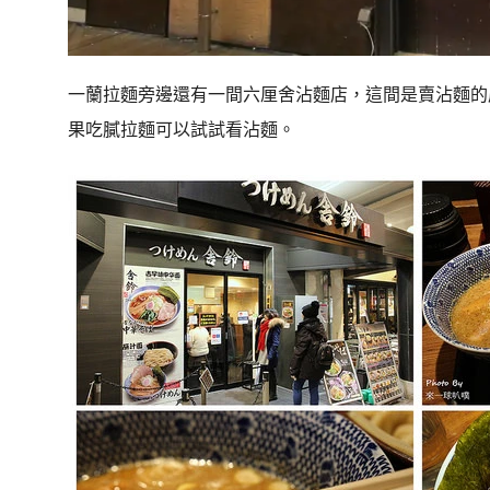
一蘭拉麵旁邊還有一間六厘舍沾麵店，這間是賣沾麵的
果吃膩拉麵可以試試看沾麵。