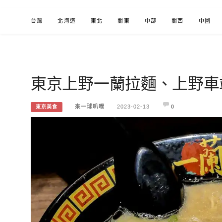
Skip
台灣
北海道
東北
關東
中部
關西
中國
to
content
東京上野一蘭拉麵、上野車
來一球叭噗
分享日本自助部落格
來一球叭噗
2023-02-13
0
東京美食