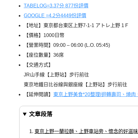
TABELOG=3.37分 877份評價
GOOGLE =4.2分4449份評價
【地址】東京都台東区上野7-1-1 アトレ上野 1Ｆ
【價格】1000日幣
【營業時間】09:00 – 06:00 (L.O. 05:45)
【座位數量】36席
【交通方式】
JR山手線【上野站】步行前往
東京地鐵日比谷線與銀座線【上野站】步行前往
【延伸閱讀】
東京上野美食*20整理|迴轉壽司、燒
文章段落
東京上野一蘭拉麵、上野車站旁、懷念的好滋味