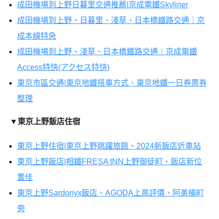
成田機場到上野日暮里交通推薦|京成電鐵Skyliner
成田機場到上野、日暮里、淺草、日本橋鐵路交通｜京
成本線特急
成田機場到上野、淺草、日本橋鐵路交通｜京成電鐵
Access特快(アクセス特快)
東京市區交通|東京地鐵搭車方式、東京地鐵一日券票券
整理
▼
東京上野飯店住宿
東京上野住宿|東京上野跳躍旅館、2024新飯店近車站
東京上野飯店|相鐵FRESA INN上野御徒町、飯店新位
置佳
東京上野Sardonyx飯店、AGODA上高評價、阿美橫町
旁