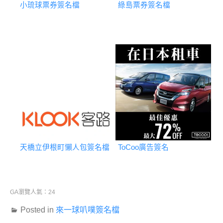
小琉球票券簽名檔
綠島票券簽名檔
天橋立伊根町懶人包簽名檔
ToCoo廣告簽名
GA瀏覽人氣：24
Posted in
來一球叭噗簽名檔