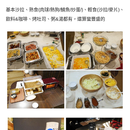
基本沙拉、熟食
(
肉球
/
熱狗
/
鯖魚
/
炒蛋
/)
、輕食
(
沙拉
/
麥片
)
、
飲料&咖啡、烤吐司、粥&湯都有，還算蠻豐盛的