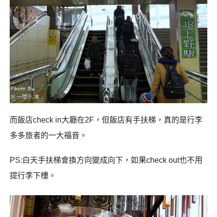
而飯店
check in
大廳在
2F
，但飯店有手扶梯，真的是行李
多多旅者的一大福音。
PS:
白天手扶梯會換方向變成向下，如果
check out
也不用
提行李下樓。