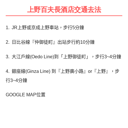
上野百夫長酒店交通去法
1.
JR
上野或京成上野車站，步行5分鐘
2.
日比谷線『仲御徒町』出站步行約
10
分鐘
3.
大江戶線
(Oedo Line)
到「上野御徒町」，步行
3~4
分鐘
4.
銀座線
(Ginza Line)
到『上野廣小路』
or
『上野』，步
行
3~4
分鐘
GOOGLE MAP位置