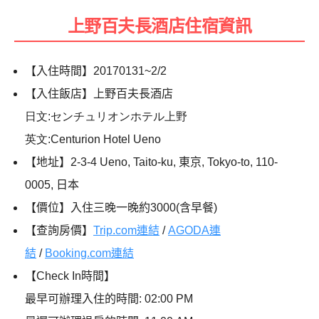
上野百夫長酒店住宿資訊
【入住時間】
20170131~2/2
【入住飯店】上野百夫長酒店
日文:センチュリオンホテル上野
英文:Centurion Hotel Ueno
【地址】
2-3-4 Ueno, Taito-ku,
東京
, Tokyo-to, 110-
0005,
日本
【價位】入住三晚一晚約
3000(
含早餐
)
【查詢房價】
Trip.com連結
/
AGODA連
結
/
Booking.com連結
【
Check In
時間】
最早可辦理入住的時間
: 02:00 PM