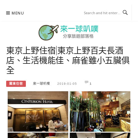
Skip
MENU
to
content
東京上野住宿|東京上野百夫長酒
來一球叭噗
店、生活機能佳、麻雀雖小五臟俱
分享日本自助部落格
全
關東住宿
來一球叭噗
2019-01-05
1