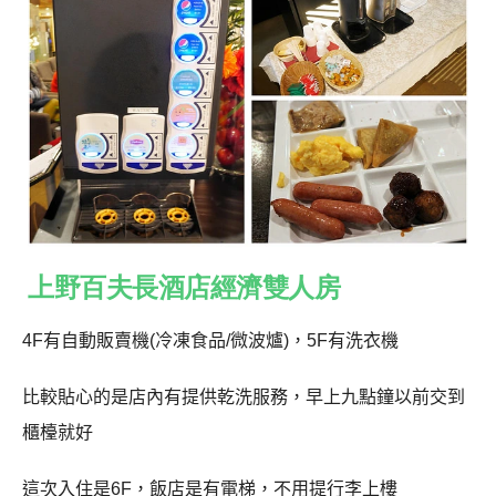
上野百夫長酒店經濟雙人房
4F
有自動販賣機
(
冷凍食品
/
微波爐
)
，
5F
有洗衣機
比較貼心的是店內有提供乾洗服務，早上九點鐘以前交到
櫃檯就好
這次入住是
6F
，飯店是有電梯，不用提行李上樓