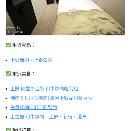
附近景點：
上野商圈
、
上野公園
附近美食：
上野 肉屋の台所 和牛燒肉吃到飽
焼肉うしはち燒肉| 澀谷上野品川秋葉原
鳥貴族御徒町店吃到飽
土古里 和牛燒肉 – 上野、新宿、淺草
附近行程：