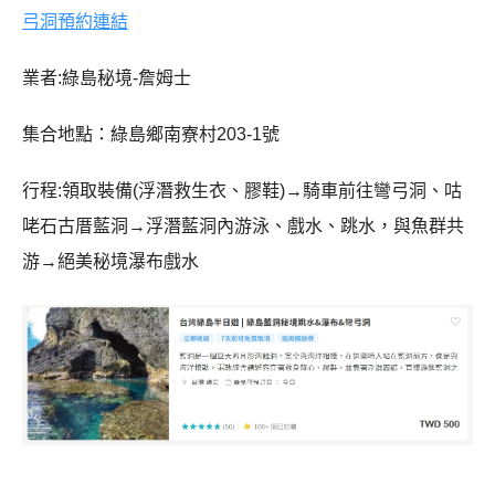
弓洞預約連結
業者:綠島秘境-詹姆士
集合地點：綠島鄉南寮村203-1號
行程:領取裝備(浮潛救生衣、膠鞋)→騎車前往彎弓洞、咕
咾石古厝藍洞→浮潛藍洞內游泳、戲水、跳水，與魚群共
游→絕美秘境瀑布戲水