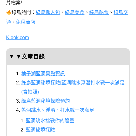
片檔案!
綠島熱門：
綠島懶人包
、
綠島美食
、
綠島船票
、
綠島交
通
、
免稅商店
Klook.com
▼文章目錄
柚子湖藍洞景點資訊
綠島藍洞秘境探險|藍洞跳水浮潛打水戰一次滿足
(含拍照)
綠島藍洞秘境探險預約
藍洞跳水、浮潛、打水戰一次滿足
藍洞跳水挑戰你的膽量
藍洞秘境探險