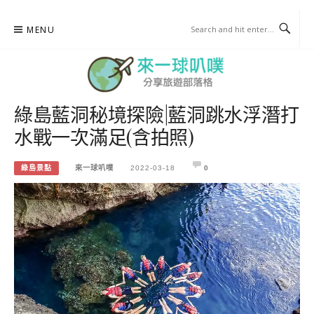
Skip
MENU
to
content
綠島藍洞秘境探險|藍洞跳水浮潛打
來一球叭噗
水戰一次滿足(含拍照)
分享日本自助部落格
綠島景點
來一球叭噗
2022-03-18
0