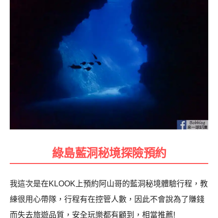
綠島藍洞秘境探險預約
我這次是在KLOOK上預約阿山哥的藍洞秘境體驗行程，教
練很用心帶隊，行程有在控管人數，因此不會說為了賺錢
而失去旅遊品質，安全玩樂都有顧到，相當推薦!