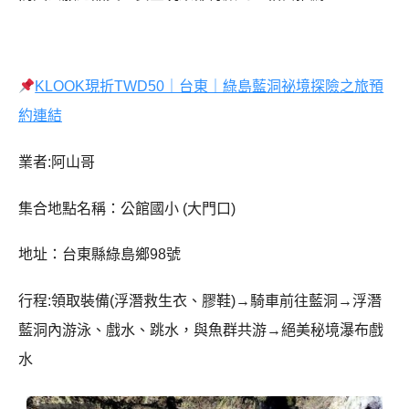
KLOOK現折TWD50｜台東｜綠島藍洞祕境探險之旅預
約連結
業者:阿山哥
集合地點名稱：公館國小 (大門口)
地址：台東縣綠島鄉98號
行程:領取裝備(浮潛救生衣、膠鞋)→騎車前往藍洞→浮潛
藍洞內游泳、戲水、跳水，與魚群共游→絕美秘境瀑布戲
水