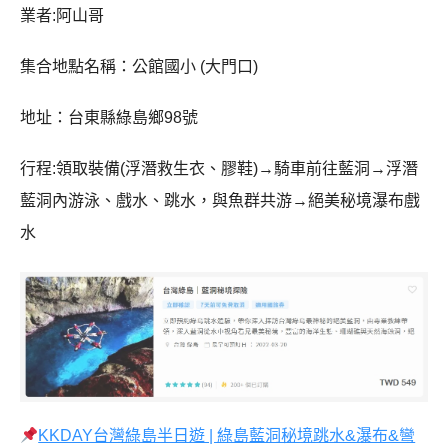
業者:阿山哥
集合地點名稱：公館國小 (大門口)
地址：台東縣綠島鄉98號
行程:領取裝備(浮潛救生衣、膠鞋)→騎車前往藍洞→浮潛
藍洞內游泳、戲水、跳水，與魚群共游→絕美秘境瀑布戲
水
KKDAY台灣綠島半日遊 | 綠島藍洞秘境跳水&瀑布&彎