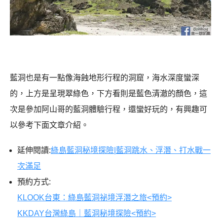
藍洞也是有一點像海蝕地形行程的洞窟，海水深度蠻深
的，上方是呈現翠綠色，下方看則是藍色清澈的顏色，這
次是參加阿山哥的藍洞體驗行程，還蠻好玩的，有興趣可
以參考下面文章介紹。
延伸閱讀:
綠島藍洞秘境探險|藍洞跳水、浮潛、打水戰一
次滿足
預約方式:
KLOOK台東：綠島藍洞祕境浮潛之旅<預約>
KKDAY台灣綠島｜藍洞秘境探險<預約>