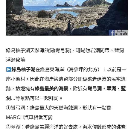
綠島柚子湖天然海蝕洞(彎弓洞)、珊瑚礁岩潮間帶、藍洞
浮潛秘境
綠島柚子湖
在綠島東海岸（海參坪的北方），以前是一
座小漁村，因此在海岸邊遺留部分
珊瑚礁岩建造的民宅遺
跡
，這邊擁有
綠島最美的海景
，附近有
彎弓洞、翠湖、藍
洞
…等景點可以一起拜訪。
①彎弓洞：綠島最大的天然海蝕洞，形狀有一點像
MARCH汽車相當可愛
②翠湖：看綠島美麗海洋的好去處，海水侵蝕形成的礁岩