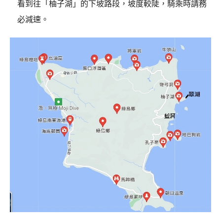
看到往「柚子湖」的下坡路段，坡度較陡，騎乘時請務
必減速。