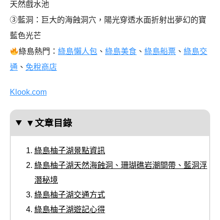
天然戲水池
③藍洞：巨大的海蝕洞穴，陽光穿透水面折射出夢幻的寶
藍色光芒
綠島熱門：
綠島懶人包
、
綠島美食
、
綠島船票
、
綠島交
通
、
免稅商店
Klook.com
▼文章目錄
綠島柚子湖景點資訊
綠島柚子湖天然海蝕洞、珊瑚礁岩潮間帶、藍洞浮
潛秘境
綠島柚子湖交通方式
綠島柚子湖遊記心得