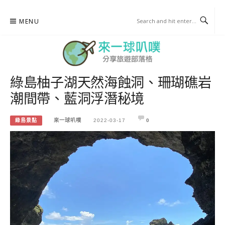
Skip
MENU
to
content
綠島柚子湖天然海蝕洞、珊瑚礁岩
來一球叭噗
潮間帶、藍洞浮潛秘境
分享日本自助部落格
綠島景點
來一球叭噗
2022-03-17
0