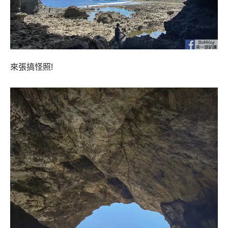
來張搞怪照!