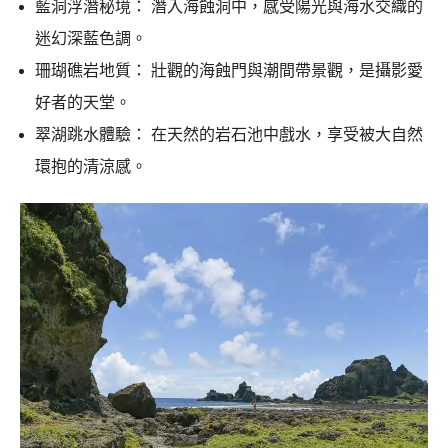
藍洞浮潛秘境： 潛入海蝕洞中，感受陽光與海水交織的
迷幻深藍色調。
珊瑚礁岩地質： 壯觀的海蝕門與潮間帶景觀，是攝影愛
好者的天堂。
翠湖跳水體驗： 在天然的岩石池中戲水，享受被大自然
環抱的清涼感。