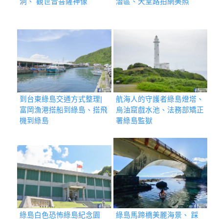
洞、 觀世音菩薩神像
潛區、天堂路拍網美照
到台東綠島交通方式整理|
航海人的守護者綠島燈塔、
富岡漁港搭船到綠島、搭飛
烏油窟戲水池、法務部矯正
機到綠島
署綠島監獄
綠島白色恐怖綠島紀念園
綠島馬蹄橋美麗海景、 踩