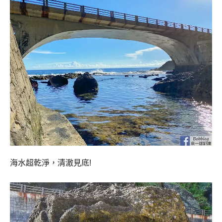
海水超乾淨，清澈見底!