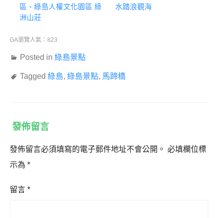
區、綠島人權文化園區 綠
水踏浪觀海
洲山莊
GA瀏覽人氣：823
Posted in
綠島景點
Tagged
綠島
,
綠島景點
,
馬蹄橋
發佈留言
發佈留言必須填寫的電子郵件地址不會公開。
必填欄位標
示為
*
留言
*