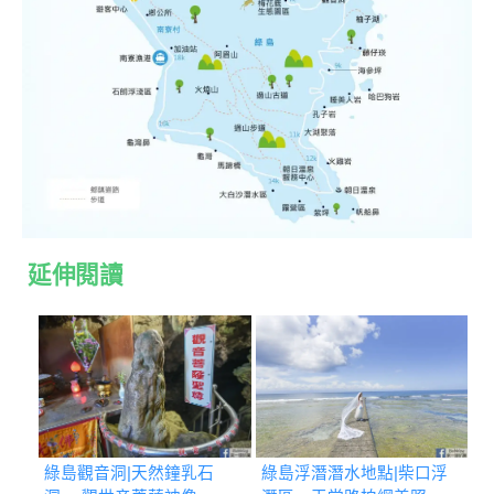
延伸閱讀
綠島觀音洞|天然鐘乳石
綠島浮潛潛水地點|柴口浮