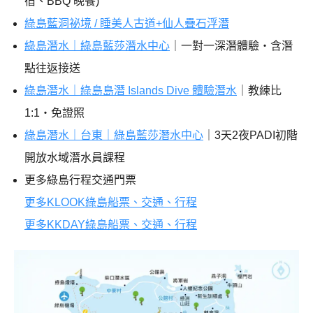
宿、BBQ 晚餐)
綠島藍洞祕境 / 睡美人古道+仙人疊石浮潛
綠島潛水｜綠島藍莎潛水中心
｜一對一深潛體驗・含潛
點往返接送
綠島潛水｜綠島島潛 Islands Dive 體驗潛水
｜教練比
1:1・免證照
綠島潛水｜台東｜綠島藍莎潛水中心
｜3天2夜PADI初階
開放水域潛水員課程
更多綠島行程交通門票
更多KLOOK綠島船票、交通、行程
更多KKDAY綠島船票、交通、行程