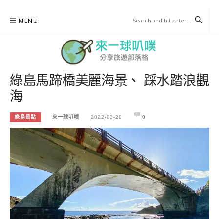
Skip
MENU
to
content
綠島馬蹄橋美麗海景、 踩水踏浪觀
來一球叭噗
海
分享日本自助部落格
綠島景點
來一球叭噗
2022-03-20
0