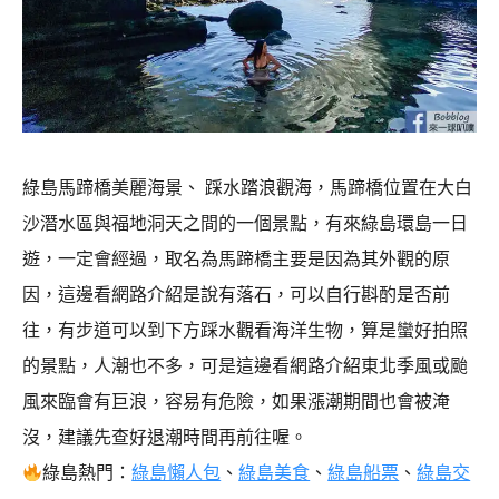
綠島馬蹄橋美麗海景、 踩水踏浪觀海，馬蹄橋位置在大白
沙潛水區與福地洞天之間的一個景點，有來綠島環島一日
遊，一定會經過，取名為馬蹄橋主要是因為其外觀的原
因，這邊看網路介紹是說有落石，可以自行斟酌是否前
往，有步道可以到下方踩水觀看海洋生物，算是蠻好拍照
的景點，人潮也不多，可是這邊看網路介紹東北季風或颱
風來臨會有巨浪，容易有危險，如果漲潮期間也會被淹
沒，建議先查好退潮時間再前往喔。
綠島熱門：
綠島懶人包
、
綠島美食
、
綠島船票
、
綠島交