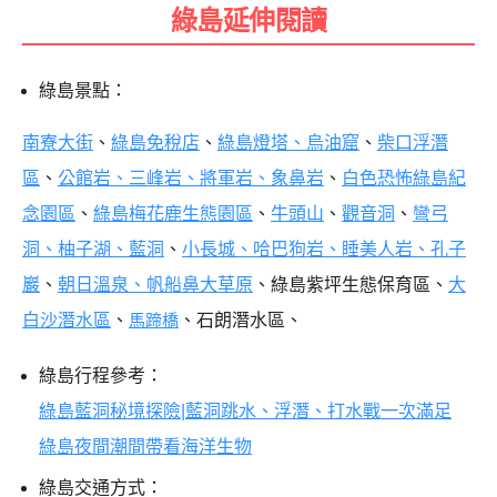
綠島延伸閱讀
綠島景點：
南寮大街
、
綠島免稅店
、
綠島燈塔、烏油窟
、
柴口浮潛
區
、
公館岩、三峰岩、將軍岩、象鼻岩
、
白色恐怖綠島紀
念園區
、
綠島梅花鹿生態園區
、
牛頭山
、
觀音洞
、
彎弓
洞、柚子湖、藍洞
、
小長城、哈巴狗岩、睡美人岩、孔子
巖
、
朝日溫泉、帆船鼻大草原
、綠島紫坪生態保育區、
大
白沙潛水區
、
馬蹄橋
、石朗潛水區、
綠島行程參考：
綠島藍洞秘境探險|藍洞跳水、浮潛、打水戰一次滿足
綠島夜間潮間帶看海洋生物
綠島交通方式：