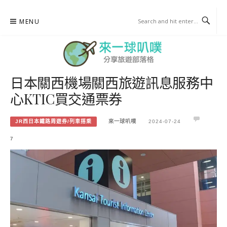
Skip
MENU
to
content
日本關西機場關西旅遊訊息服務中
來一球叭噗
心KTIC買交通票券
分享日本自助部落格
JR西日本鐵路周遊券/列車搭乘
來一球叭噗
2024-07-24
7