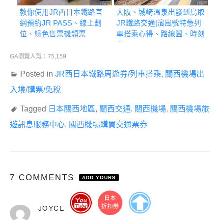
教你使用JR西日本鐵路官
大阪、城崎溫泉出發到鳥取
網預約JR PASS、線上劃
JR鐵路交通|濱風號特急列
位、綠色售票機領票
車搭乘心得、路線圖、時刻
表
GA瀏覽人氣：75,159
Posted in
JR西日本鐵路周遊券/列車搭乘
,
關西機場出
入境/購票/免稅
Tagged
日本關西地區
,
關西交通
,
關西機場
,
關西機場旅
遊訊息服務中心
,
關西機場購買交通票券
7 COMMENTS
ADD YOURS
表
JOYCE