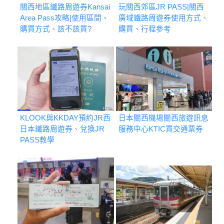
關西地區鐵路周遊券Kansai
玩關西郊區JR PASS|關西
Area Pass攻略|使用區間、
廣域鐵路周遊券使用方式、
購買方式、該不該買?
購買、行程參考
KLOOK與KKDAY預約JR西
日本關西機場關西旅遊訊息
日本鐵路周遊券、兌換JR
服務中心KTIC買交通票券
PASS教學