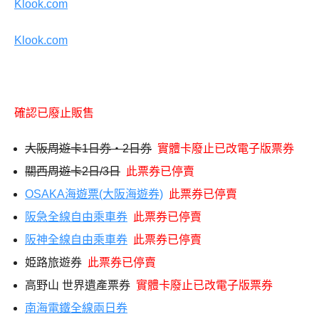
Klook.com
Klook.com
確認已廢止販售
大阪周遊卡1日券・2日券
實體卡廢止已改電子版票券
關西周遊卡2日/3日
此票券已停賣
OSAKA海遊票(大阪海遊券)
此票券已停賣
阪急全線自由乘車券
此票券已停賣
阪神全線自由乘車券
此票券已停賣
姫路旅遊券
此票券已停賣
高野山 世界遺產票券
實體卡廢止已改電子版票券
南海電鐵全線兩日券