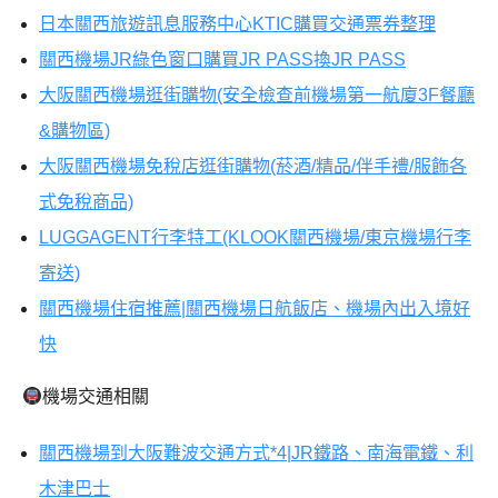
日本關西旅遊訊息服務中心KTIC購買交通票券整理
關西機場JR綠色窗口購買JR PASS換JR PASS
大阪關西機場逛街購物(安全檢查前機場第一航廈3F餐廳
&購物區)
大阪關西機場免稅店逛街購物(菸酒/精品/伴手禮/服飾各
式免稅商品)
LUGGAGENT行李特工(KLOOK關西機場/東京機場行李
寄送)
關西機場住宿推薦|關西機場日航飯店、機場內出入境好
快
機場交通相關
關西機場到大阪難波交通方式*4|JR鐵路、南海電鐵、利
木津巴士