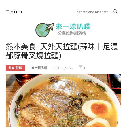
Skip
MENU
to
content
熊本美食-天外天拉麵(蒜味十足濃
來一球叭噗
郁豚骨叉燒拉麵)
分享日本自助部落格
熊本|阿蘇
來一球叭噗
2018-06-13
1