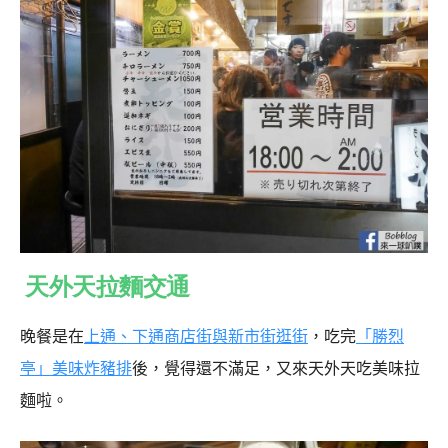
天外天拉麵交通
晚餐是在
上通、下通商店街與新市街逛街
，吃完
「勝烈
亭」美味炸豬排
後，覺得還不滿足，又來天外天吃美味拉
麵啦。