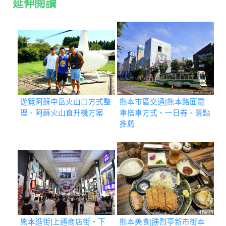
延伸閱讀
遊覽阿蘇中岳火山口方式整
熊本市區交通|熊本路面電
理、阿蘇火山直升機方案
車搭車方式、一日券、景點
推薦
熊本逛街|上通商店街・下
熊本美食|勝烈亭新市街本