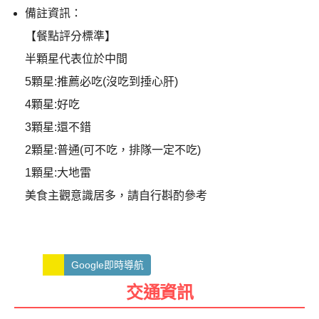
備註資訊：
【餐點評分標準】
半顆星代表位於中間
5顆星:推薦必吃(沒吃到捶心肝)
4顆星:好吃
3顆星:還不錯
2顆星:普通(可不吃，排隊一定不吃)
1顆星:大地雷
美食主觀意識居多，請自行斟酌參考
Google即時導航
交通資訊