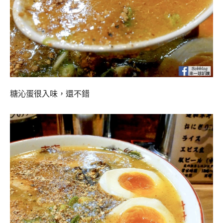
糖沁蛋很入味，還不錯