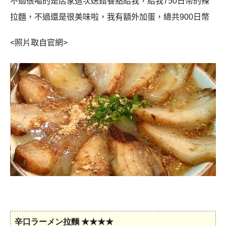
不過很嘔的是店家這次送錯餐點給我，給我750日幣的辣
拉麵，不過還是很美味啦，我有額外加蛋，總共900日幣
<照片取自官網>
辛口ラーメン拉麵 ★★★★