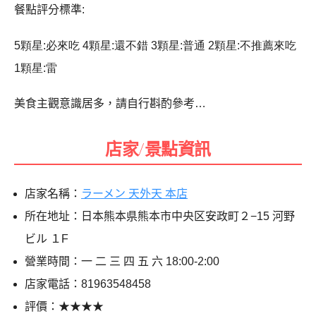
餐點評分標準:
5顆星:必來吃 4顆星:還不錯 3顆星:普通 2顆星:不推薦來吃
1顆星:雷
美食主觀意識居多，請自行斟酌參考…
店家/景點資訊
店家名稱：
ラーメン 天外天 本店
所在地址：日本熊本県熊本市中央区安政町２−15 河野
ビル １F
營業時間：一 二 三 四 五 六 18:00-2:00
店家電話：81963548458
評價：★★★★