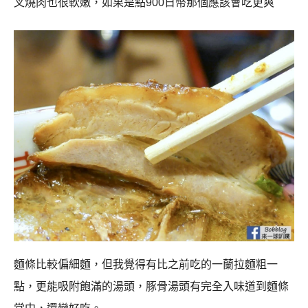
叉燒肉也很軟嫩，如果是點900日幣那個應該會吃更爽
麵條比較偏細麵，但我覺得有比之前吃的一蘭拉麵粗一
點，更能吸附飽滿的湯頭，豚骨湯頭有完全入味道到麵條