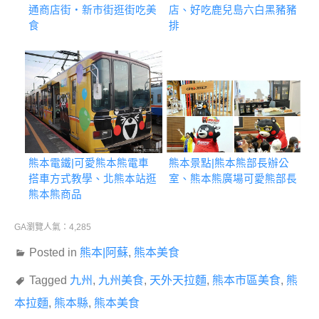
通商店街・新市街逛街吃美
店、好吃鹿兒島六白黑豬豬
食
排
熊本電鐵|可愛熊本熊電車
熊本景點|熊本熊部長辦公
搭車方式教學、北熊本站逛
室、熊本熊廣場可愛熊部長
熊本熊商品
GA瀏覽人氣：4,285
Posted in
熊本|阿蘇
,
熊本美食
Tagged
九州
,
九州美食
,
天外天拉麵
,
熊本市區美食
,
熊
本拉麵
,
熊本縣
,
熊本美食