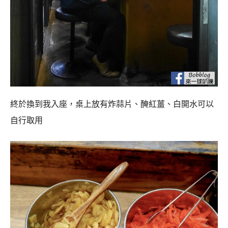
終於換到我入座，桌上放有炸蒜片、醃紅薑、白開水可以
自行取用