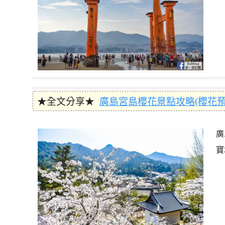
★全文分享★
廣島宮島櫻花景點攻略(櫻花預測
廣
寶