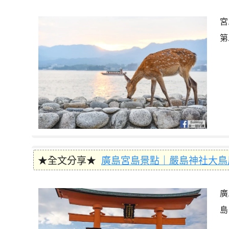
宮
第
★全文分享★
廣島宮島景點｜嚴島神社大鳥居
廣
島