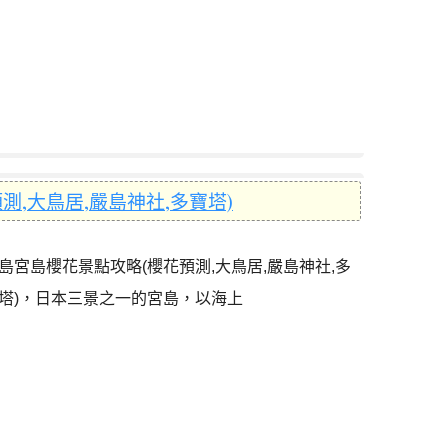
,大鳥居,嚴島神社,多寶塔)
島宮島櫻花景點攻略(櫻花預測,大鳥居,嚴島神社,多
塔)，日本三景之一的宮島，以海上