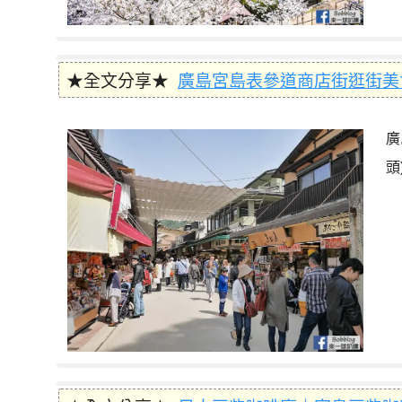
★全文分享★
廣島宮島表參道商店街逛街美
廣
頭