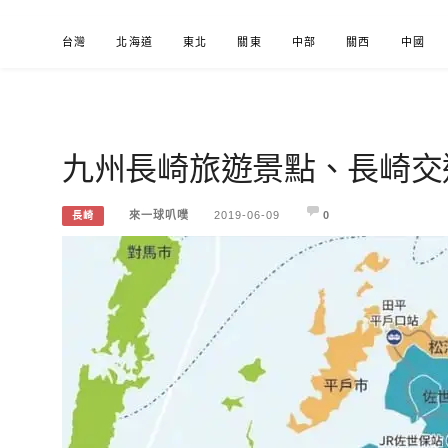
Skip
台灣
北海道
東北
關東
中部
關西
中國
to
content
九州長崎旅遊景點、長崎交
來一球叭噗
分享日本自助部落格
來一球叭噗
2019-06-09
0
長崎