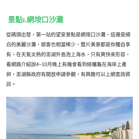
景點1.網垵口沙灘
從碼頭出發，第一站的望安景點是網垵口沙灘，這邊是細
白的美麗沙灘，遊客也相當稀少，整片美景都是你獨自享
有，在天氣炎熱的澎湖外島泡上海水，只有爽快來形容，
看網路介紹說4~10月晚上有機會看到綠蠵龜在海岸上產
卵，澎湖縣政府有開放申請參觀，有興趣可以上網查詢資
訊。