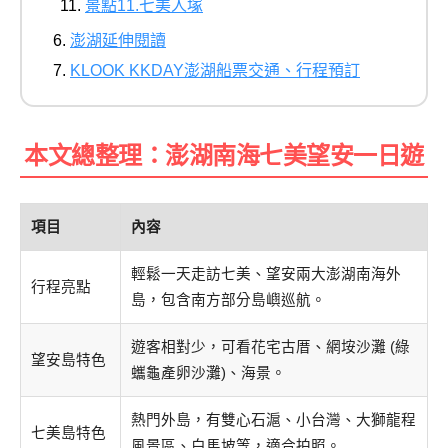
景點11.七美人塚
澎湖延伸閱讀
KLOOK KKDAY澎湖船票交通、行程預訂
本文總整理：澎湖南海七美望安一日遊
項目
內容
輕鬆一天走訪七美、望安兩大澎湖南海外
行程亮點
島，包含南方部分島嶼巡航。
遊客相對少，可看花宅古厝、網垵沙灘 (綠
望安島特色
蠵龜產卵沙灘)、海景。
熱門外島，有雙心石滬、小台灣、大獅龍程
七美島特色
風景區、白馬坡等，適合拍照。