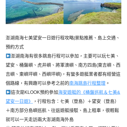
澎湖南海七美望安一日遊行程攻略|景點推薦、島上交通、
預約方式
澎湖南海有很多跳島行程可以參加，主要可以玩七美、
望安、桶盤嶼、虎井嶼、將軍澳嶼、南方四島(東吉嶼、西
吉嶼、東嶼坪嶼、西嶼坪嶼)，有蠻多遊艇業者都有經營這
個路線，有興趣可以參考之前的
南海跳島行程整理
。
這次是KLOOK預約參加
海安遊艇的《桶盤巡航＆七美&
望安一日遊》
，行程包含：七美（登島）＋望安（登島）
＋南方部分島嶼巡航、往返遊艇接駁、島上租車，很輕鬆
就可以一天走訪兩大澎湖南海外島