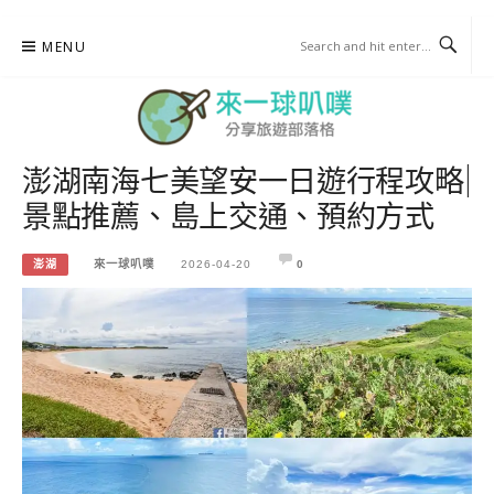
Skip
MENU
to
content
澎湖南海七美望安一日遊行程攻略|
來一球叭噗
景點推薦、島上交通、預約方式
分享日本自助部落格
澎湖
來一球叭噗
2026-04-20
0