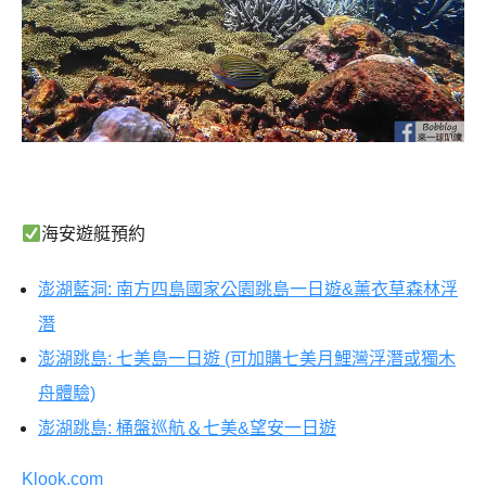
海安遊艇預約
澎湖藍洞: 南方四島國家公園跳島一日遊&薰衣草森林浮
潛
澎湖跳島: 七美島一日遊 (可加購七美月鯉灣浮潛或獨木
舟體驗)
澎湖跳島: 桶盤巡航＆七美&望安一日遊
Klook.com