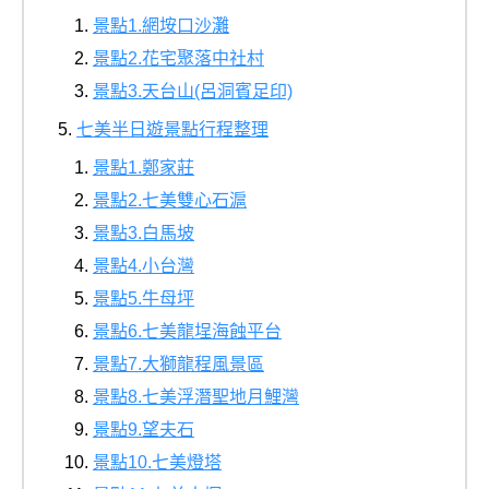
景點1.網垵口沙灘
景點2.花宅聚落中社村
景點3.天台山(呂洞賓足印)
七美半日遊景點行程整理
景點1.鄭家莊
景點2.七美雙心石滬
景點3.白馬坡
景點4.小台灣
景點5.牛母坪
景點6.七美龍埕海蝕平台
景點7.大獅龍程風景區
景點8.七美浮潛聖地月鯉灣
景點9.望夫石
景點10.七美燈塔