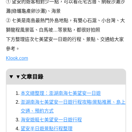
① 望安的遊客相對少一點，可以看花宅古厝、網鞍沙灘沙
灘(綠蠵龜產卵沙灘)、海景
② 七美是南島最熱門外島地點，有雙心石滬、小台灣、大
獅龍程風景區、白馬坡…等景點，都很好拍照
下方整理這次七美望安一日遊的行程、景點、交通給大家
參考。
Klook.com
▼文章目錄
本文總整理：澎湖南海七美望安一日遊
澎湖南海七美望安一日遊行程攻略|景點推薦、島上
交通、預約方式
海安遊艇七美望安一日遊行程
望安半日遊景點行程整理