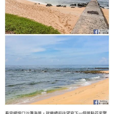
看完網垵口沙灘海景，就繼續前往望安下一個景點花宅聚