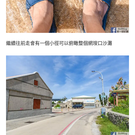
繼續往前走會有一個小徑可以俯瞰整個網垵口沙灘