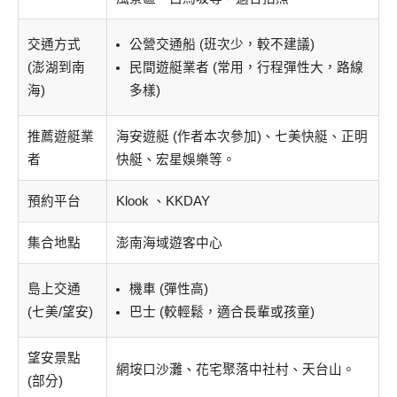
交通方式
公營交通船 (班次少，較不建議)
(澎湖到南
民間遊艇業者 (常用，行程彈性大，路線
海)
多樣)
推薦遊艇業
海安遊艇 (作者本次參加)、七美快艇、正明
者
快艇、宏星娛樂等。
預約平台
Klook 、KKDAY
集合地點
澎南海域遊客中心
島上交通
機車 (彈性高)
(七美/望安)
巴士 (較輕鬆，適合長輩或孩童)
望安景點
網垵口沙灘、花宅聚落中社村、天台山。
(部分)