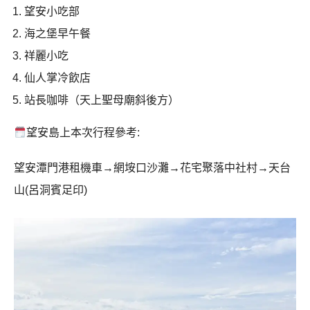
望安小吃部
海之堡早午餐
祥麗小吃
仙人掌冷飲店
站長咖啡（天上聖母廟斜後方）
望安島上本次行程參考:
望安潭門港租機車→網垵口沙灘→花宅聚落中社村→天台
山(呂洞賓足印)