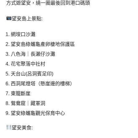
方式遊望安，繞一圈最後回到港口碼頭
望安島上景點:
網垵口沙灘
望安島綠蠵龜產卵棲地保護區
八色海｜長瀨仔沙灘
花宅聚落中社村
天台山(呂洞賓足印)
西洞尾燈塔（懸崖邊的樓梯）
東籠斷崖
鴛鴦窟｜藏軍洞
望安綠蠵龜觀光保育中心
望安美食: