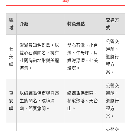
區
交通方
介紹
特色景點
域
式
公營交
澎湖最知名離島，以
雙心石滬、小台
七
通船、
雙心石滬聞名，擁有
灣、牛母坪、月
美
遊艇行
壯觀海蝕地形與美麗
鯉灣浮潛、七美
嶼
程方
海景。
燈塔。
案。
公營交
望
以綠蠵龜保育與自然
綠蠵龜保育區、
通船、
安
生態聞名，環境清
花宅聚落、天台
遊艇行
嶼
幽、節奏悠閒。
山。
程方
案。
公營交