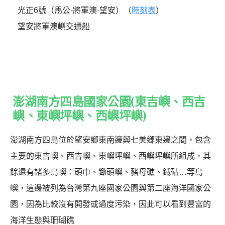
光正6號（馬公-將軍澳-望安）（
時刻表
）
望安將軍澳嶼交通船
澎湖南方四島國家公園(東吉嶼、西吉
嶼、東嶼坪嶼、西嶼坪嶼)
澎湖南方四島位於望安鄉東南邊與七美鄉東邊之間，包含
主要的東吉嶼、西吉嶼、東嶼坪嶼、西嶼坪嶼所組成，其
餘還有諸多島嶼：頭巾、鋤頭嶼、豬母礁、鐵砧…等島
嶼，這邊被列為台灣第九座國家公園與第二座海洋國家公
園，因為比較沒有開發或過度污染，因此可以看到豐富的
海洋生態與珊瑚礁