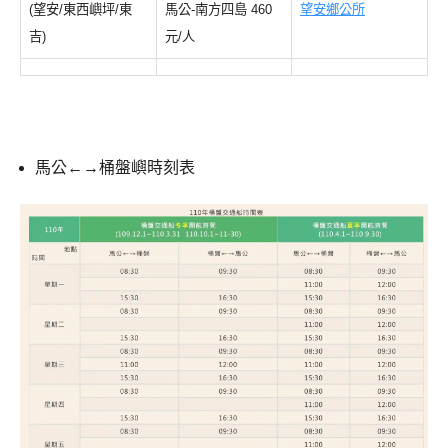
(望安/東西嶼坪/東
馬公-南方四島 460
望安鄉公所
吉)
元/人
馬公←→桶盤嶼時刻表