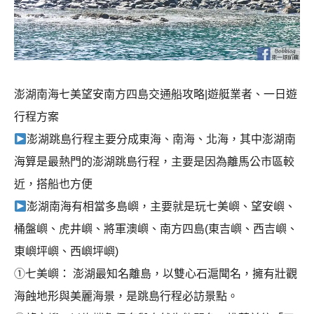
澎湖南海七美望安南方四島交通船攻略|遊艇業者、一日遊
行程方案
澎湖跳島行程主要分成東海、南海、北海，其中澎湖南
海算是最熱門的澎湖跳島行程，主要是因為離馬公市區較
近，搭船也方便
澎湖南海有相當多島嶼，主要就是玩七美嶼、望安嶼、
桶盤嶼、虎井嶼、將軍澳嶼、南方四島(東吉嶼、西吉嶼、
東嶼坪嶼、西嶼坪嶼)
①七美嶼： 澎湖最知名離島，以雙心石滬聞名，擁有壯觀
海蝕地形與美麗海景，是跳島行程必訪景點。