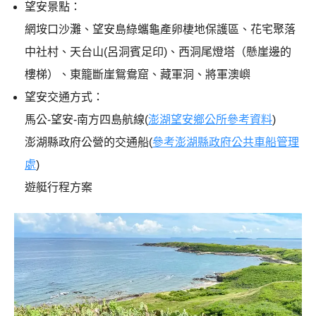
望安景點：
網垵口沙灘、望安島綠蠵龜產卵棲地保護區、花宅聚落
中社村、天台山(呂洞賓足印)、西洞尾燈塔（懸崖邊的
樓梯）、東籠斷崖鴛鴦窟、藏軍洞、將軍澳嶼
望安交通方式：
馬公-望安-南方四島航線(
澎湖望安鄉公所參考資料
)
澎湖縣政府公營的交通船(
參考澎湖縣政府公共車船管理
處
)
遊艇行程方案