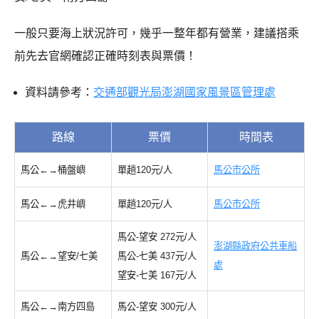
一般只要海上狀況許可，幾乎一整年都有營業，建議搭乘
前先去官網確認正確時刻表與票價！
資料請參考：
交通部觀光局澎湖國家風景區管理處
路線
票價
時間表
馬公←→桶盤嶼
單趟120元/人
馬公市公所
馬公←→虎井嶼
單趟120元/人
馬公市公所
馬公-望安 272元/人
澎湖縣政府公共車船
馬公←→望安/七美
馬公-七美 437元/人
處
望安-七美 167元/人
馬公←→南方四島
馬公-望安 300元/人