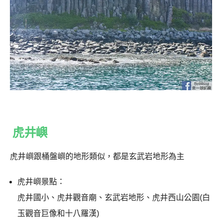
虎井嶼
虎井嶼跟桶盤嶼的地形類似，都是玄武岩地形為主
虎井嶼景點：
虎井國小、虎井觀音廟、玄武岩地形、虎井西山公園(白
玉觀音巨像和十八羅漢)