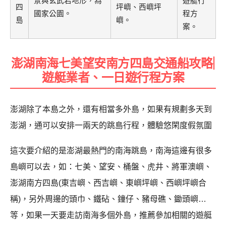
景與玄武岩地形，為
遊艇行
四
坪嶼、西嶼坪
國家公園。
程方
島
嶼。
案。
澎湖南海七美望安南方四島交通船攻略|
遊艇業者、一日遊行程方案
澎湖除了本島之外，還有相當多外島，如果有規劃多天到
澎湖，通可以安排一兩天的跳島行程，體驗悠閑度假氛圍
這次要介紹的是澎湖最熱門的南海跳島，南海這邊有很多
島嶼可以去，如：七美、望安、桶盤、虎井、將軍澳嶼、
澎湖南方四島(東吉嶼、西吉嶼、東嶼坪嶼、西嶼坪嶼合
稱)，另外周邊的頭巾、鐵砧、鐘仔、豬母礁、鋤頭嶼…
等，如果一天要走訪南海多個外島，推薦參加相關的遊艇