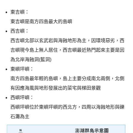
東吉嶼：
東吉嶼是南方四島最大的島嶼
西吉嶼：
西吉嶼北部以玄武岩與海蝕地形為主，因環境惡劣，西
吉嶼現今島上無人居住，西吉嶼最近熱門起來主要是因
為北岸海蝕洞(藍洞)
東嶼坪嶼：
南方四島最年輕的島嶼，島上主要分成南北兩側，北側
有因應海風與地形發展出的菜宅與梯田景觀
西嶼坪嶼：
西嶼坪嶼位於東嶼坪嶼的西北方，四周以海蝕地形與礫
石灘為主