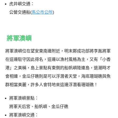
虎井嶼交通：
公營交通船(
馬公市公所
)
將軍澳嶼
將軍澳嶼位在望安東南邊附近，明末鄭成功部將李胤將軍
在這邊駐守因此得名，這邊以漁村風格為主，又有「小香
港」之美稱，島上景點有東側的船帆嶼陸連島，退潮時才
會相連，金瓜仔礁則是可以浮潛者天堂，海底珊瑚礁與魚
群相當美麗，許多人會特地來這邊浮潛看珊瑚礁！
將軍澳嶼景點：
將軍天后宮、船帆嶼、金瓜仔礁
將軍澳嶼交通：