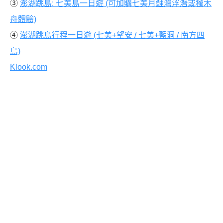
③
澎湖跳島: 七美島一日遊 (可加購七美月鯉灣浮潛或獨木
舟體驗)
④
澎湖跳島行程一日遊 (七美+望安 / 七美+藍洞 / 南方四
島)
Klook.com