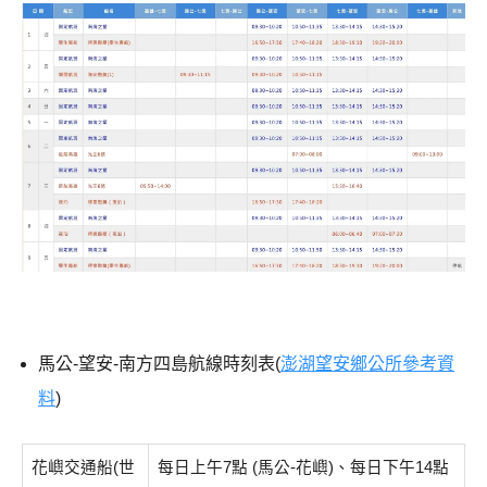
馬公-望安-南方四島航線時刻表(
澎湖望安鄉公所參考資
料
)
花嶼交通船(世
每日上午7點 (馬公-花嶼)、每日下午14點