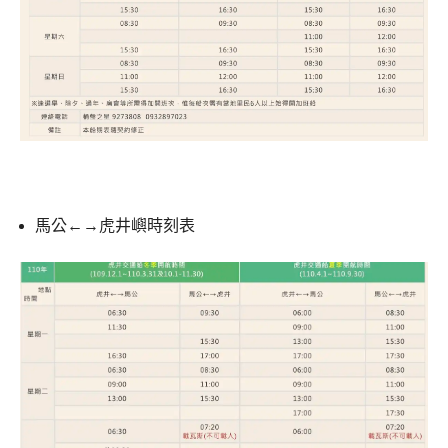
馬公←→虎井嶼
時刻表