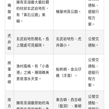
擁有澎湖最大最壯觀
桶
通船、
的柱狀玄武岩地形，
盤
桶盤地質公園。
遊艇行
有「黃石公園」美
嶼
程方
稱。
案。
虎
玄武岩地形聞名，島
玄武岩地形、虎
公營交
井
上隨處可見貓咪。
井國小。
通船。
嶼
公營交
將
漁村風格，有「小香
通船、
軍
船帆嶼、金瓜仔
港」之稱，珊瑚礁美
遊艇行
澳
礁（浮潛）。
景是潛水天堂。
程方
嶼
案。
公營交
南
東吉嶼、西吉嶼
擁有澎湖最原始的海
通船、
方
（藍洞）、東嶼