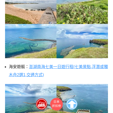
海安遊艇：
澎湖南海七美一日遊行程(七美景點,浮潛或獨
木舟2選1,交通方式)