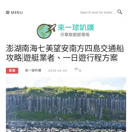
Skip
MENU
to
content
澎湖南海七美望安南方四島交通船
來一球叭噗
攻略|遊艇業者、一日遊行程方案
分享日本自助部落格
澎湖
來一球叭噗
2026-04-19
0