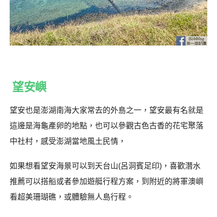
望安嶼
望安也是澎湖南海大家常去的外島之一，望安最有名就是
這邊是海龜產卵的地點，也可以參觀古色古香的花宅聚落
中社村，感受澎湖當地風土民情，
如果想看望安海景可以到天台山(呂洞賓足印)，喜歡潛水
推薦可以搭船或者參加遊艇行程方案，到附近的將軍澳嶼
看超美珊瑚礁，或體驗無人島行程。