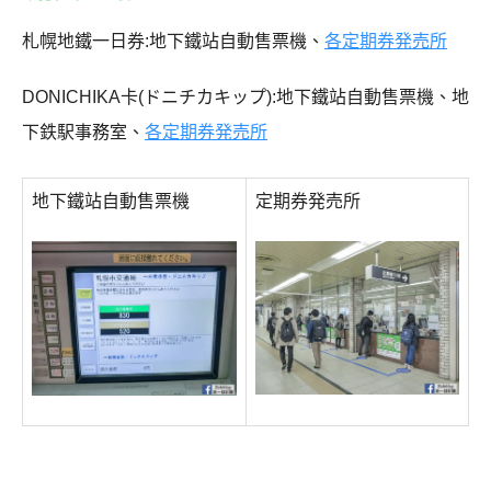
札幌地鐵一日券:地下鐵站自動售票機、
各定期券発売所
DONICHIKA卡(ドニチカキップ):地下鐵站自動售票機、地
下鉄駅事務室、
各定期券発売所
地下鐵站自動售票機
定期券発売所