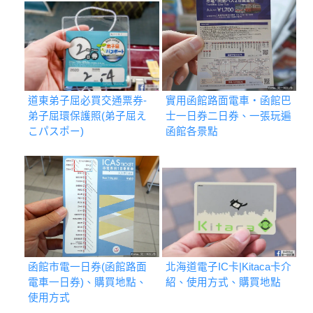
道東弟子屈必買交通票券-
實用函館路面電車・函館巴
弟子屈環保護照(弟子屈え
士一日券二日券、一張玩遍
こパスポー)
函館各景點
函館市電一日券(函館路面
北海道電子IC卡|Kitaca卡介
電車一日券)、購買地點、
紹、使用方式、購買地點
使用方式