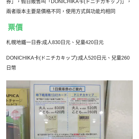
券」，假日販售叫「DONICHIKA卡(ドニチカキップ)」，
兩者版本主要是價格不同，使用方式與功能均相同
票價
札幌地鐵一日券:成人830日元、兒童420日元
DONICHIKA卡(ドニチカキップ):成人520日元、兒童260
日幣