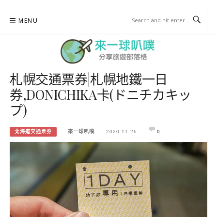
Skip
MENU
to
content
札幌交通票券|札幌地鐵一日
來一球叭噗
券,DONICHIKA卡(ドニチカキッ
分享日本自助部落格
プ)
北海道交通票券
來一球叭噗
2020-11-26
0