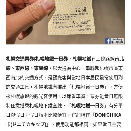
札幌交通票券
|
札幌地鐵一日券
，
札幌地鐵
有三條路線
南北
線、東西線、東豐線
，以大通為中心，串聯起札幌市區東
西南北的交通方式，是觀光客與當地日本居民最常使用到
的交通工具，札幌地鐵有推出「札幌地鐵一日券」，方便
來札幌旅遊的觀光客使用，以節省車資，票券能當日無限
制任意搭乘札幌地下鐵全線，「
札幌地鐵一日券
」有分平
日與假日，假日版本比較便宜，官網稱作「
DONICHIKA
卡(ドニチカキップ)
」，使用功能都相同，如果當日主要