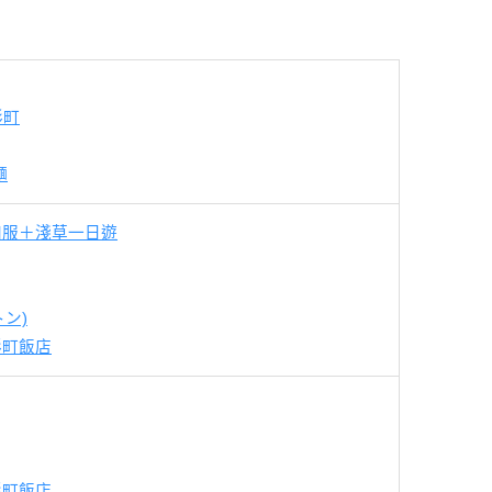
形町
麵
和服＋淺草一日遊
トン)
人形町飯店
人形町飯店