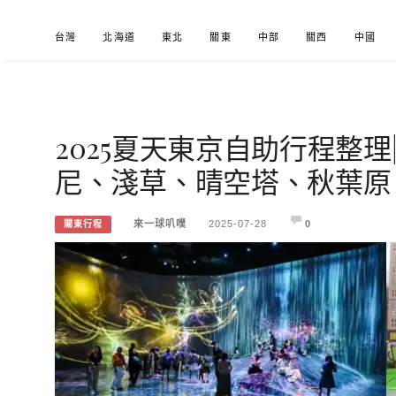
Skip
台灣
北海道
東北
關東
中部
關西
中國
to
content
2025夏天東京自助行程整
來一球叭噗
分享日本自助部落格
尼、淺草、晴空塔、秋葉原
來一球叭噗
2025-07-28
0
關東行程