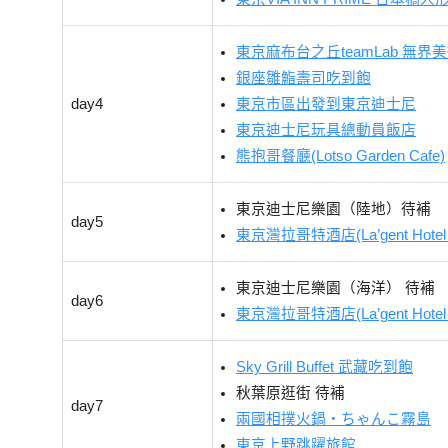
東京麻布台之丘teamLab 無界
銀座雛鮨壽司吃到飽
day4
東京市區出發到東京迪士尼
東京迪士尼玩具總動員飯店
熊抱哥餐廳(Lotso Garden Cafe)
東京迪士尼樂園（陸地）待補
day5
東京灣拉哥特酒店(La’gent Hotel T
東京迪士尼樂園（海洋） 待補
day6
東京灣拉哥特酒店(La’gent Hotel T
Sky Grill Buffet 武藏吃到飽
秋葉原逛街 待補
day7
兩國相撲火鍋・ちゃんこ霧島
東京上野跳躍旅館