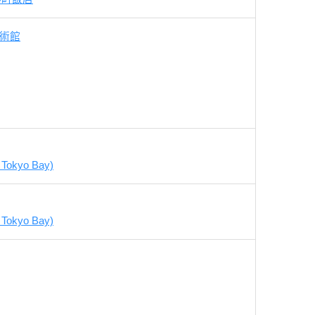
美術館
okyo Bay)
okyo Bay)