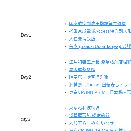
國泰航空到成田機場第二航廈
搭乘京成電鐵Access特急到人
Day1
入住賽博飯店
谷や (Sanuki Udon Taniya)烏龍
江戶和裝工房雅 淺草站前店租
尾張屋蕎麥麵
Day2
晴空塔
、
晴空塔逛街
迴轉壽司Toriton (回転寿しトリ
東京VIA INN PRIME 日本橋
東京哈利波特城
淺草屋形船 船宿釣新
day3
人形町らーめん いなせ
東京VIA INN PRIME 日本橋