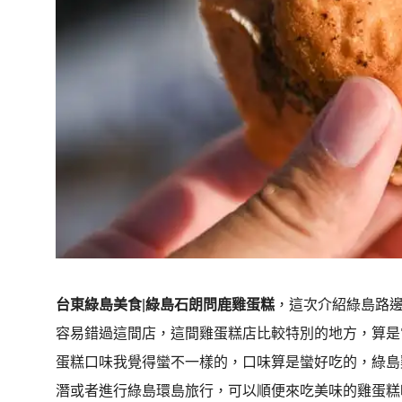
台東綠島美食
|
綠島石朗問鹿雞蛋糕
，這次介紹綠島路
容易錯過這間店，這間雞蛋糕店比較特別的地方，算是
蛋糕口味我覺得蠻不一樣的，口味算是蠻好吃的，綠島
潛或者進行綠島環島旅行，可以順便來吃美味的雞蛋糕