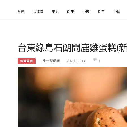
Skip
台灣
北海道
東北
關東
中部
關西
中國
to
content
台東綠島石朗問鹿雞蛋糕(
來一球叭噗
分享日本自助部落格
來一球叭噗
2020-11-14
0
綠島美食