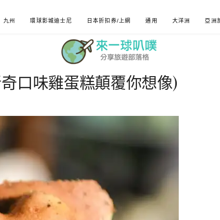
九州
環球影城迪士尼
日本折扣券/上網
通用
大洋洲
亞洲
新奇口味雞蛋糕顛覆你想像)