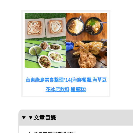
台東綠島美食整理*14(海鮮餐廳,海草豆
花冰店飲料,雞蛋糕)
▼文章目錄