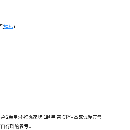
價(
連結
)
普通 2顆星:不推薦來吃 1顆星:雷 CP值高或低後方會
請自行斟酌參考…