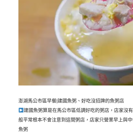
澎湖馬公市區早餐|建國魚粥、好吃沒招牌的魚粥店
建國魚粥算是在馬公市區低調好吃的粥店，店家沒
般平常根本不會注意到這間粥店，店家只營業早上與中
魚粥