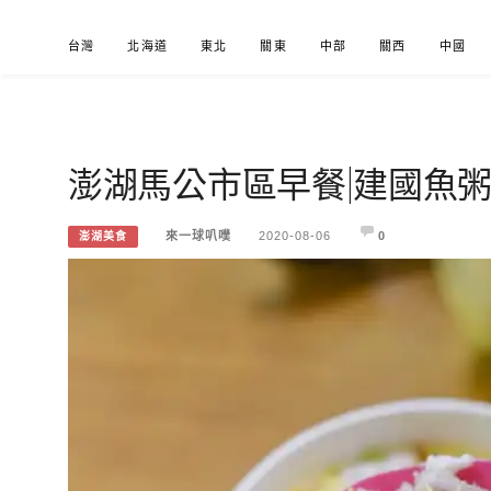
Skip
台灣
北海道
東北
關東
中部
關西
中國
to
content
澎湖馬公市區早餐|建國魚
來一球叭噗
分享日本自助部落格
來一球叭噗
2020-08-06
0
澎湖美食