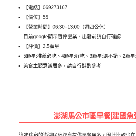
【電話】069273167
【價位】55
【營業時間】06:30–13:00（週四公休）
目前google顯示暫停營業，出發前請自行確認
【評價】3.5顆星
5顆星:推薦必吃、4顆星:好吃、3顆星:還不錯、2顆星
美食主觀意識居多，請自行斟酌參考
澎湖馬公市區早餐|建國
這次住宿的澎湖民宿都有提供早餐居多，因此比較少在