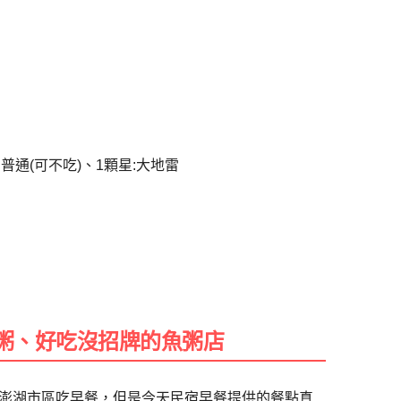
:普通(可不吃)、1顆星:大地雷
魚粥、好吃沒招牌的魚粥店
澎湖市區吃早餐，但是今天民宿早餐提供的餐點真