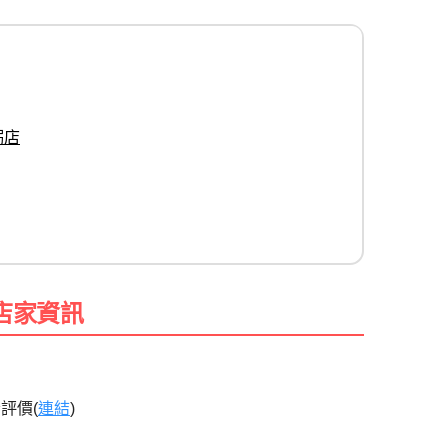
粥店
店家資訊
份評價(
連結
)