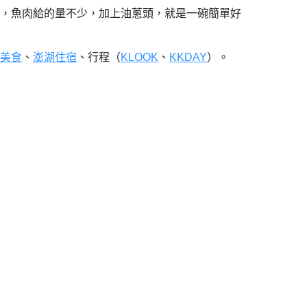
的，魚肉給的量不少，加上油蔥頭，就是一碗簡單好
湖美食
、
澎湖住宿
、行程（
KLOOK
、
KKDAY
）。