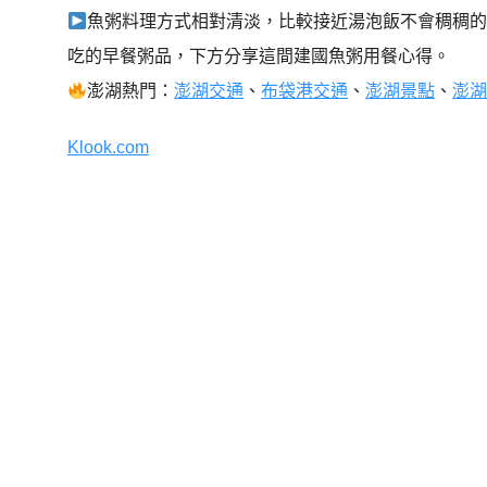
魚粥料理方式相對清淡，比較接近湯泡飯不會稠稠
吃的早餐粥品，下方分享這間建國魚粥用餐心得。
澎湖熱門：
澎湖交通
、
布袋港交通
、
澎湖景點
、
澎
Klook.com