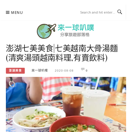
Skip
MENU
to
content
澎湖七美美食|七美越南大骨湯麵
來一球叭噗
(清爽湯頭越南料理,有賣飲料)
分享日本自助部落格
澎湖美食
來一球叭噗
2020-08-08
0