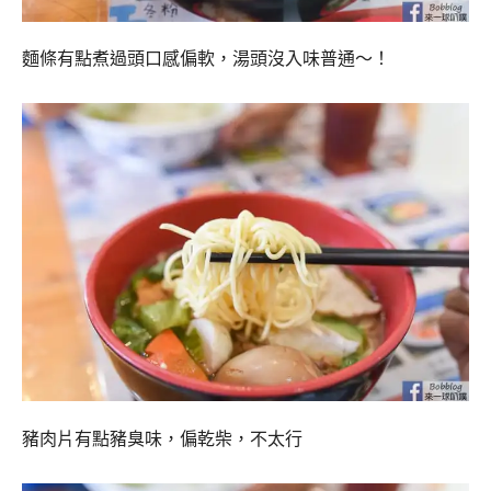
麵條有點煮過頭口感偏軟，湯頭沒入味普通～！
豬肉片有點豬臭味，偏乾柴，不太行