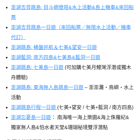
澎湖吉貝跳島: 目斗嶼燈塔&水上活動&島上機車&來回船
票
澎湖吉貝跳島一日遊（來回船票／無限水上活動／機車
代訂）
澎湖跳島: 桶盤巡航＆七美&望安一日遊
澎湖藍洞: 南方四島&七美島&藍洞一日遊
澎湖跳島: 七美島一日遊
(可加購七美月鯉灣浮潛或獨木
舟體驗)
澎湖跳島: 東海無人島跳島一日遊
– 澎澎灘・鳥嶼・水上
活動
澎湖跳島行程一日遊
(七美+望安 / 七美+藍洞 / 南方四島)
澎湖忘憂島一日遊
： 南海唯一海上樂園&海上侏羅紀&
獨家無人島&怕水者天堂&珊瑚秘境雙浮潛點