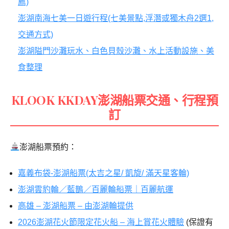
薦)
澎湖南海七美一日遊行程(七美景點,浮潛或獨木舟2選1,
交通方式)
澎湖隘門沙灘玩水、白色貝殼沙灘、水上活動設施、美
食整理
KLOOK KKDAY澎湖船票交通、行程預
訂
澎湖船票預約：
嘉義布袋-澎湖船票(太吉之星/ 凱旋/ 滿天星客輪)
澎湖雲豹輪／藍鵲／百麗輪船票｜百麗航運
高雄 – 澎湖船票 – 由澎湖輪提供
2026澎湖花火節限定花火船 – 海上賞花火體驗
(保證有