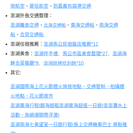
榮航空
、
華信航空
、
到嘉義布袋港交通
澎湖外島交通整理：
澎湖離島交通
、
北海交通船
、
東海交通船
、
南海交通
船
、
吉貝交通船
澎湖住宿推薦：
澎湖馬公民宿飯店推薦*11
澎湖美食：
澎湖伴手禮
、
馬公市區美食整理*27
、
澎湖海
鮮合菜餐廳*9
、
澎湖燒烤吃到飽*10
其它:
澎湖國際海上花火節煙火施放地點、交通管制、拍攝煙
火地點、花火節夜市
澎湖東海行程|銀海遊艇澎湖東海超值一日遊(澎澎灘水上
活動、鳥嶼潮間帶浮潛)
澎湖南海七美望安一日遊行程(島上交通機車巴士,景點推