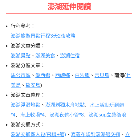
澎湖延伸閱讀
行程參考：
澎湖旅遊景點行程3天2夜攻略
澎湖文章分類：
澎湖景點
、
澎湖美食
、
澎湖住宿
澎湖分區文章：
馬公市區
、
湖西鄉
、
西嶼鄉
、
白沙鄉
、
吉貝島
、南海(
七
美島
、
望安島
)
澎湖文章整理：
澎湖浮潛地點
、
澎湖划獨木舟地點
、
水上活動玩到飽
*4
、
海上牧場*4
、
澎湖夜釣小管*8
、
澎湖sup立槳衝浪
澎湖交通方式：
澎湖交通懶人包(飛機+船)
、
嘉義布袋到澎湖船交通
、
立