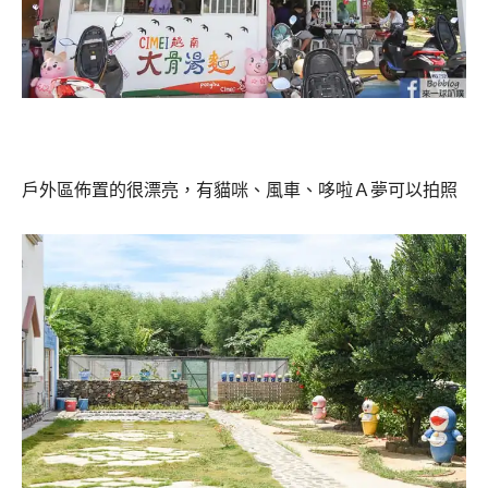
戶外區佈置的很漂亮，有貓咪、風車、哆啦Ａ夢可以拍照