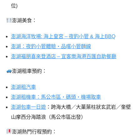
位)
澎湖美食：
澎湖海洋牧場: 海上皇宮 – 夜釣小管 & 海上BBQ
澎湖：夜釣小管體驗・品嚐小管麵線
澎湖福朋喜來登酒店 – 宜客樂海港百匯自助餐廳
澎湖租車預約：
澎湖租汽車
澎湖租機車：馬公市區・碼頭・機場取車
澎湖包車一日遊
：跨海大橋／大菓葉柱狀玄武岩／奎壁
山摩西分海踏浪（馬公市區出發）
澎湖熱門行程預約：