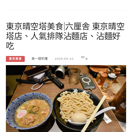
東京晴空塔美食|六厘舎 東京晴空
塔店、人氣排隊沾麵店、沾麵好
吃
東京美食
來一球叭噗
2025-05-10
0