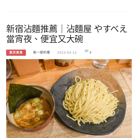
新宿沾麵推薦｜沾麵屋 やすべえ
當宵夜、便宜又大碗
東京美食
來一球叭噗
2023-02-12
0