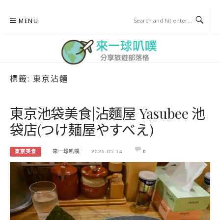
Skip
MENU
to
content
標籤:
東京沾麵
來一球叭噗
分享日本自助部落格
東京池袋美食|沾麵屋 Yasubee 池
袋店(つけ麺屋やすべえ)
東京美食
來一球叭噗
2025-05-14
0