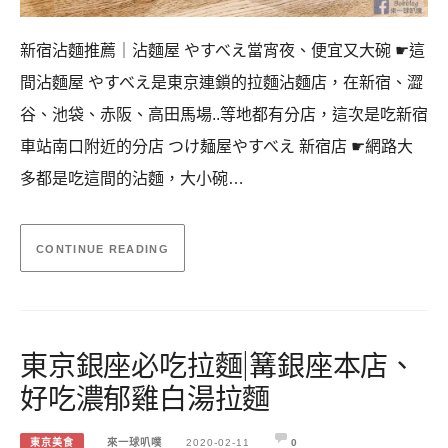
新宿沾麵推薦｜沾麵屋 やすべえ當宵夜、便宜又大碗 ☛這
間沾麵屋 やすべえ是東京連鎖的拉麵沾麵店，在新宿、澀
谷、池袋、赤阪、高田馬場..等地都有分店，這次是吃新宿
車站南口附近的分店 つけ麺屋やすべえ 新宿店 ☛網路大
多都是吃這間的沾麵，大小碗…
CONTINUE READING
東京銀座必吃拉麵|篝銀座本店、
好吃濃郁雞白湯拉麵
東京美食
來一球叭噗
2020-02-11
0