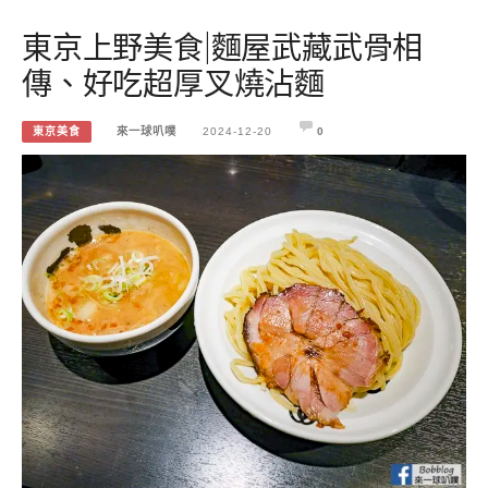
東京上野美食|麵屋武藏武骨相
傳、好吃超厚叉燒沾麵
東京美食
來一球叭噗
2024-12-20
0