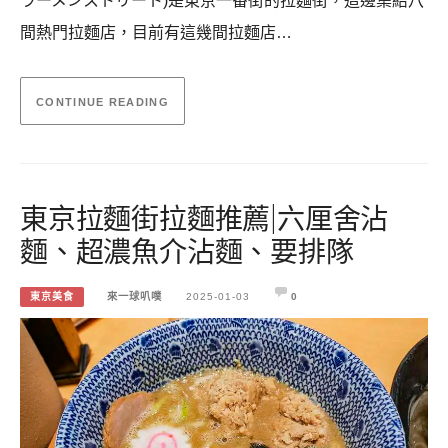
ラーメンストリート)是東京一番街的拉麵街，這邊集結八
間熱門拉麵店，目前有這幾間拉麵店…
CONTINUE READING
東京拉麵街拉麵推薦|六厘舍沾
麵、超濃魚介沾麵、要排隊
東京美食
來一球叭噗
2025-01-03
0