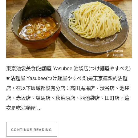
東京池袋美食|沾麵屋 Yasubee 池袋店(つけ麺屋やすべえ)
☛沾麵屋 Yasubee(つけ麺屋やすべえ)是東京連鎖的沾麵
店，在以下區域都設有分店：高田馬場店、渋谷店、池袋
店、赤坂店、練馬店、秋葉原店、西池袋店、田町店，這
次是吃沾麵屋 …
CONTINUE READING