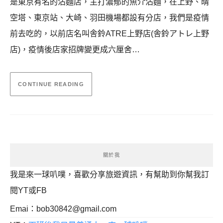
是東京有名的沾麵店，主打濃郁的魚介沾麵，在上野、晴
空塔、東京站、大崎、羽田機場都設有分店，我們是疫情
前去吃的，以前店名叫舎鈴ATRE上野店(舎鈴アトレ上野
店)，疫情後店家招牌變更成六厘舍…
CONTINUE READING
關於我
我是來一球叭噗，喜歡分享旅遊資訊，有幫助到你幫我訂
閱YT或FB
Emai：
bob30842@gmail.com