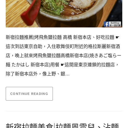
新宿拉麵推薦|烤飛魚鹽拉麵 高橋 新宿本店、好吃拉麵 ☛
這次到訪東京自助，入住歌舞伎町附近的格拉斯麗新宿酒
店，晚上就來烤飛魚鹽拉麵高橋新宿本店(焼きあご塩らー
麺 たかはし 新宿本店)用餐 ☛這間是東京連鎖的拉麵店，
除了新宿本店外，像上野、銀…
CONTINUE READING
新宿拉麵美食|拉麵風雲兒、沾麵