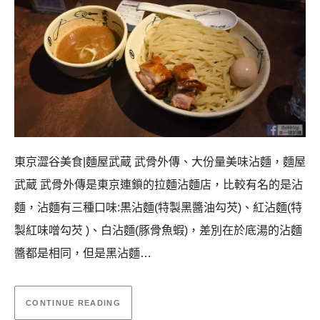
東京澀谷美食|麵屋武蔵 武骨外傳、大份量美味沾麵，麵屋
武蔵 武骨外傳是東京連鎖的拉麵沾麵店，比較有名的是沾
麵，沾麵有三種口味:黒沾麵(特製黑醬油勾芡)、紅沾麵(特
製紅味噌勾芡 )、白沾麵(豚骨魚蝦)，差別在於底湯的沾麵
醬都是相同，但是黑沾麵…
CONTINUE READING